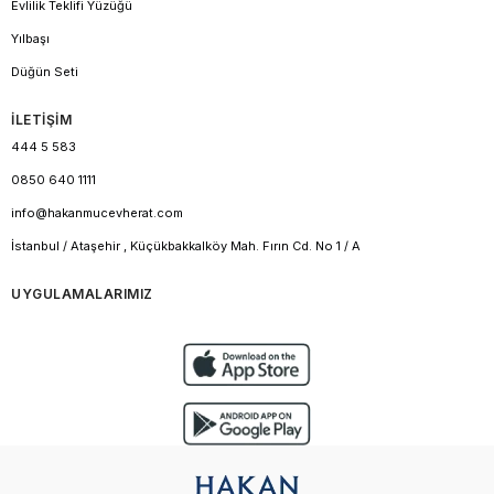
Evlilik Teklifi Yüzüğü
Yılbaşı
Düğün Seti
İLETİŞİM
444 5 583
0850 640 1111
info@hakanmucevherat.com
İstanbul / Ataşehir , Küçükbakkalköy Mah. Fırın Cd. No 1 / A
UYGULAMALARIMIZ