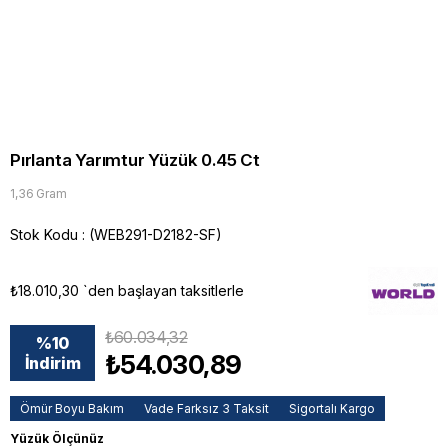
Pırlanta Yarımtur Yüzük 0.45 Ct
1,36 Gram
Stok Kodu
(WEB291-D2182-SF)
₺18.010,30
`den başlayan taksitlerle
₺60.034,32
%
10
₺54.030,89
İndirim
Ömür Boyu Bakım
Vade Farksız 3 Taksit
Sigortalı Kargo
Yüzük Ölçünüz