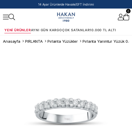
14 Ayar Ürünlerde Havale/EFT İndirimi
0
YENI ÜRÜNLER
AYNI GÜN KARGO
ÇOK SATANLAR
10.000 TL ALTI
Anasayfa
PIRLANTA
Pırlanta Yüzükler
Pırlanta Yarımtur Yüzük 0.4