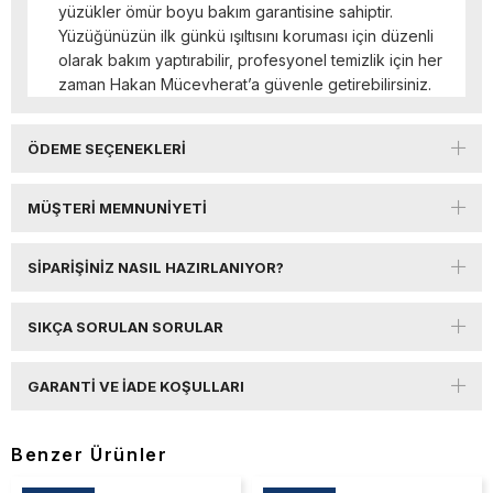
yüzükler ömür boyu bakım garantisine sahiptir.
Yüzüğünüzün ilk günkü ışıltısını koruması için düzenli
olarak bakım yaptırabilir, profesyonel temizlik için her
zaman Hakan Mücevherat’a güvenle getirebilirsiniz.
ÖDEME SEÇENEKLERI
MÜŞTERI MEMNUNIYETI
SIPARIŞINIZ NASIL HAZIRLANIYOR?
SIKÇA SORULAN SORULAR
GARANTI VE İADE KOŞULLARI
Benzer Ürünler