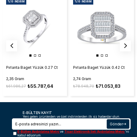
%10
İNDIRIM
%10
İNDIRIM
Pırlanta Baget Yüzük 0.27 Ct
Pırlanta Baget Yüzük 0.42 Ct
2,35 Gram
2,74 Gram
₺55.787,64
₺71.053,83
₺61.986,27
₺78.948,70
E-BÜLTEN KAYIT
Yeni gelen ürünlerden ve özel indirimlerden ilk siz haberdar olun.
Gönder
E-Bülten Aydınlatma Metni
ve
Ticari Elektronik İleti Aydınlatma Metni
'ni
kabul ediyorum.