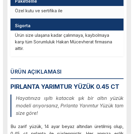
Paketleme
Özel kutu ve sertifika ile
Sigorta
Ürün size ulaşana kadar çalınmaya, kaybolmaya
karşı tüm Sorumluluk Hakan Mücevherat firmasına
aittir.
ÜRÜN AÇIKLAMASI
PIRLANTA YARIMTUR YÜZÜK 0.45 CT
Hayatınıza ışıltı katacak şık bir altın yüzük
modeli arıyorsanız, Pırlanta Yarımtur Yüzük tam
size göre!
Bu zarif yüzük, 14 ayar beyaz altından üretilmiş olup,
0.45 ct pırlanta ile süslenmiştir. Her anınıza eşlik