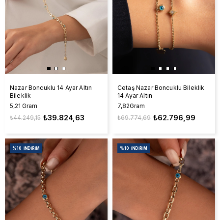
Nazar Boncuklu 14 Ayar Altın
Cetaş Nazar Boncuklu Bileklik
Bileklik
14 Ayar Altın
5,21 Gram
7,82Gram
₺39.824,63
₺62.796,99
₺44.249,15
₺69.774,69
%10
İNDIRIM
%10
İNDIRIM