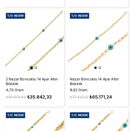
%10
İNDIRIM
%10
İNDIRIM
2 Nazar Boncuklu 14 Ayar Altın
Nazar Boncuklu 14 Ayar Altın
Bileklik
Bileklik
4,70 Gram
8,92 Gram
₺35.842,33
₺65.171,24
₺39.824,63
₺72.412,22
%10
İNDIRIM
%10
İNDIRIM