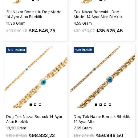
2Li Nazar Boncuklu Doç Model
Tek Nazar Boncuklu Doç
14 Ayar Altın Bileklik
Model 14 Ayar Altın Bileklik
11,36 Gram
4,55 Gram
₺84.546,75
₺35.525,45
₺93.940,48
₺39.473,07
%10
İNDIRIM
%10
İNDIRIM
Doç Tek Nazar Boncuk 14 Ayar
Doç Tek Nazar Boncuk Bileklik
Altın Bileklik
14 Ayar Altın
13,28 Gram
7,65 Gram
₺98.833,23
₺56.946,50
₺109.814,52
₺63.273,89