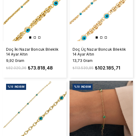
Doç İki Nazar Boncuk Bileklik
Doç Üç Nazar Boncuk Bileklik
14 Ayar Altın
14 Ayar Altın
9,92 Gram
13,73 Gram
₺73.818,48
₺102.185,71
₺82.020,36
₺113.539,85
%10
İNDIRIM
%10
İNDIRIM