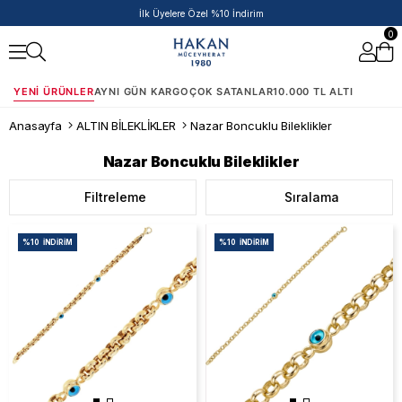
İlk Üyelere Özel %10 İndirim
0
YENI ÜRÜNLER
AYNI GÜN KARGO
ÇOK SATANLAR
10.000 TL ALTI
Anasayfa
ALTIN BİLEKLİKLER
Nazar Boncuklu Bileklikler
Nazar Boncuklu Bileklikler
Filtreleme
Sıralama
%10
İNDIRIM
%10
İNDIRIM