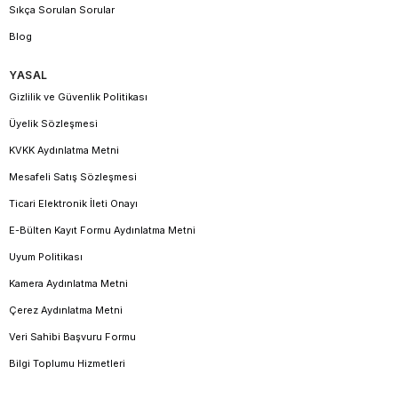
Sıkça Sorulan Sorular
bir armağan
Şık ve sade görünümüyle her yaş grubuna hitap eder
Blog
Nasıl Kombinlenir?
Nazar boncuklu bileklikler, taşsız altın yüzükler veya minimal
YASAL
kolyelerle rahatlıkla kombinlenebilir. Günlük giyimde nazik bir
Gizlilik ve Güvenlik Politikası
dokunuş isteyenler için idealdir. Diğer nazar boncuklu küpe ya
Üyelik Sözleşmesi
da kolyelerle takım hâline getirildiğinde şık bir bütünlük sağlar.
KVKK Aydınlatma Metni
Hakan Mücevherat Güvencesi
Mesafeli Satış Sözleşmesi
14 ayar altın garantisi ve orijinal işçilik
Hafif, konforlu ve uzun ömürlü kullanım
Ticari Elektronik İleti Onayı
Şık hediye kutusu ve özel paketleme
Güvenli ödeme altyapısı ve 15 gün içinde iade imkânı
E-Bülten Kayıt Formu Aydınlatma Metni
Ücretsiz bakım ve temizlik hizmeti
Uyum Politikası
Nazar boncuklu bileklik
Kamera Aydınlatma Metni
modellerimiz, zarafeti gelenekle birleştirerek stilinize anlam
Çerez Aydınlatma Metni
katıyor. Hemen koleksiyonumuzu inceleyin ve size özel tasarımı
Veri Sahibi Başvuru Formu
seçin.
Bilgi Toplumu Hizmetleri