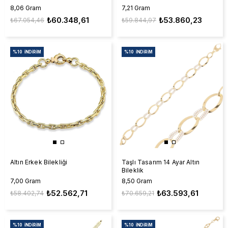
8,06 Gram
7,21 Gram
₺60.348,61
₺53.860,23
₺67.054,46
₺59.844,97
%10
İNDIRIM
%10
İNDIRIM
Altın Erkek Bilekliği
Taşlı Tasarım 14 Ayar Altın
Bileklik
7,00 Gram
8,50 Gram
₺52.562,71
₺63.593,61
₺58.402,74
₺70.659,21
%10
İNDIRIM
%10
İNDIRIM