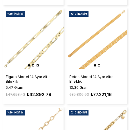
%10
İNDIRIM
%10
İNDIRIM
Figaro Model 14 Ayar Altın
Petek Model 14 Ayar Altın
Bileklik
Bileklik
5,47 Gram
10,36 Gram
₺42.892,79
₺77.221,16
₺47.658,43
₺85.800,93
%10
İNDIRIM
%10
İNDIRIM