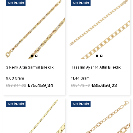
%10
İNDIRIM
%10
İNDIRIM
3 Renk Altın Sarmal Bileklik
Tasarım Ayar 14 Altın Bileklik
9,63 Gram
11,44 Gram
₺75.459,34
₺85.656,23
₺83.844,02
₺95.173,76
%10
İNDIRIM
%10
İNDIRIM