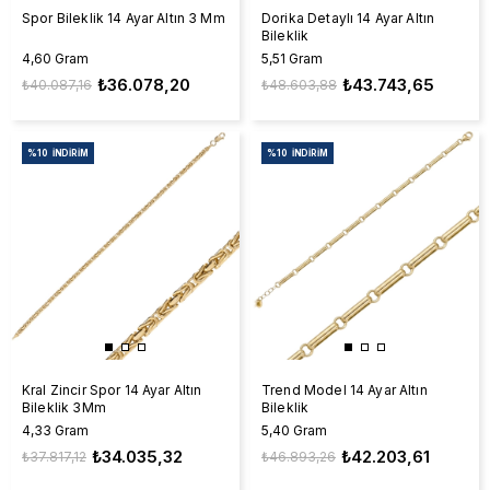
Spor Bileklik 14 Ayar Altın 3 Mm
Dorika Detaylı 14 Ayar Altın
Bileklik
4,60 Gram
5,51 Gram
₺36.078,20
₺43.743,65
₺40.087,16
₺48.603,88
%10
İNDIRIM
%10
İNDIRIM
Kral Zincir Spor 14 Ayar Altın
Trend Model 14 Ayar Altın
Bileklik 3Mm
Bileklik
4,33 Gram
5,40 Gram
₺34.035,32
₺42.203,61
₺37.817,12
₺46.893,26