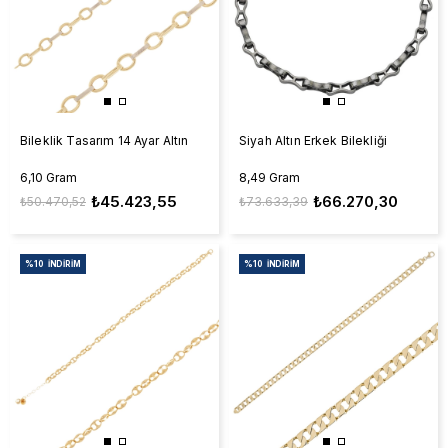
Bileklik Tasarım 14 Ayar Altın
Siyah Altın Erkek Bilekliği
6,10 Gram
8,49 Gram
₺45.423,55
₺66.270,30
₺50.470,52
₺73.633,39
%10
İNDIRIM
%10
İNDIRIM