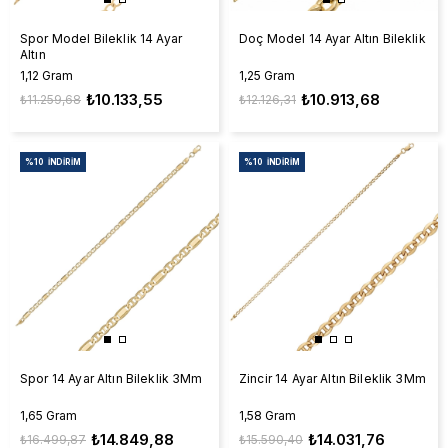
Spor Model Bileklik 14 Ayar
Doç Model 14 Ayar Altın Bileklik
Altın
1,12 Gram
1,25 Gram
₺10.133,55
₺10.913,68
₺11.259,68
₺12.126,31
%10
İNDIRIM
%10
İNDIRIM
Spor 14 Ayar Altın Bileklik 3Mm
Zincir 14 Ayar Altın Bileklik 3Mm
1,65 Gram
1,58 Gram
₺14.849,88
₺14.031,76
₺16.499,87
₺15.590,40