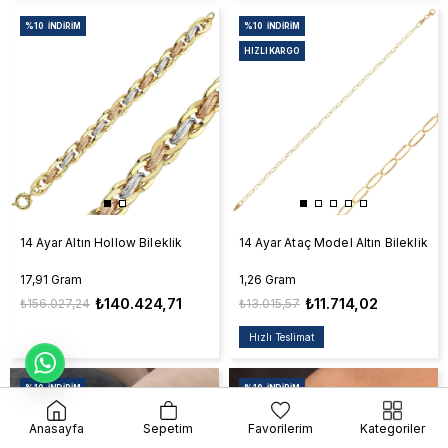
%10
İNDIRIM
%10
İNDIRIM
HIZLI KARGO
14 Ayar Altın Hollow Bileklik
14 Ayar Ataç Model Altın Bileklik
17,91 Gram
1,26 Gram
₺140.424,71
₺11.714,02
₺156.027,24
₺13.015,57
Hızlı Teslimat
%10
İNDIRIM
%10
İNDIRIM
HIZLI KARGO
Anasayfa
Sepetim
Favorilerim
Kategoriler