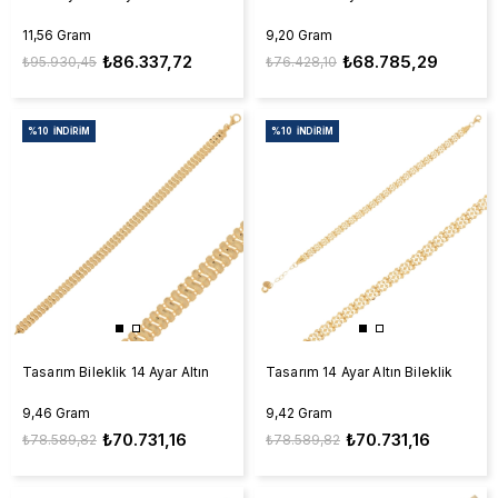
11,56 Gram
9,20 Gram
₺86.337,72
₺68.785,29
₺95.930,45
₺76.428,10
%10
İNDIRIM
%10
İNDIRIM
Tasarım Bileklik 14 Ayar Altın
Tasarım 14 Ayar Altın Bileklik
9,46 Gram
9,42 Gram
₺70.731,16
₺70.731,16
₺78.589,82
₺78.589,82