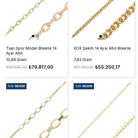
Taşlı Spor Model Bileklik 14
XOX Şekilli 14 Ayar Altın Bileklik
Ayar Altın
10,66 Gram
7,82 Gram
₺79.817,00
₺55.250,17
₺88.685,38
₺61.389,45
%10
İNDIRIM
%10
İNDIRIM