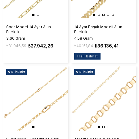
Spor Model 14 Ayar Altın
14 Ayar Başak Modeli Altın
Bileklik
Bileklik
3,60 Gram
4,58 Gram
₺27.942,26
₺36.136,41
₺31.046,59
₺40.151,84
Hızlı Teslimat
%10
İNDIRIM
%10
İNDIRIM