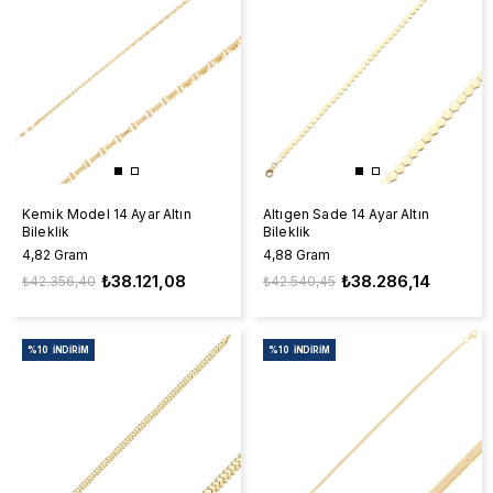
Kemik Model 14 Ayar Altın
Altıgen Sade 14 Ayar Altın
Bileklik
Bileklik
4,82 Gram
4,88 Gram
₺38.121,08
₺38.286,14
₺42.356,40
₺42.540,45
%10
İNDIRIM
%10
İNDIRIM