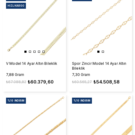
HIZLI KARGO
V Model 14 Ayar Altın Bileklik
Spor Zincir Model 14 Ayar Altın
Bileklik
7,88 Gram
7,30 Gram
₺60.379,60
₺54.508,58
₺67.088,82
₺60.565,27
%10
İNDIRIM
%10
İNDIRIM