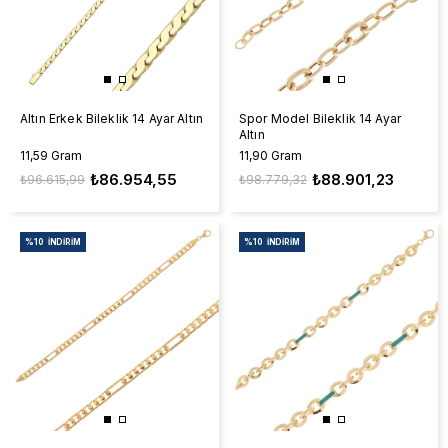
Altın Erkek Bileklik 14 Ayar Altın
Spor Model Bileklik 14 Ayar
Altın
11,59 Gram
11,90 Gram
₺86.954,55
₺88.901,23
₺96.615,99
₺98.779,32
%10
İNDIRIM
%10
İNDIRIM