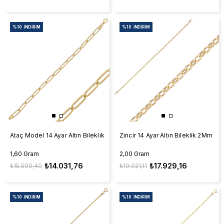
%10
İNDIRIM
%10
İNDIRIM
Ataç Model 14 Ayar Altın Bileklik
Zincir 14 Ayar Altın Bileklik 2Mm
1,60 Gram
2,00 Gram
₺14.031,76
₺17.929,16
₺15.590,40
₺19.921,11
%10
İNDIRIM
%10
İNDIRIM