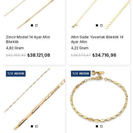
Zincir Model 14 Ayar Altın
Altın Sade Yuvarlak Bileklik 14
Bileklik
Ayar Altın
4,82 Gram
4,22 Gram
₺38.121,08
₺34.716,96
₺42.356,40
₺38.574,47
%10
İNDIRIM
%10
İNDIRIM