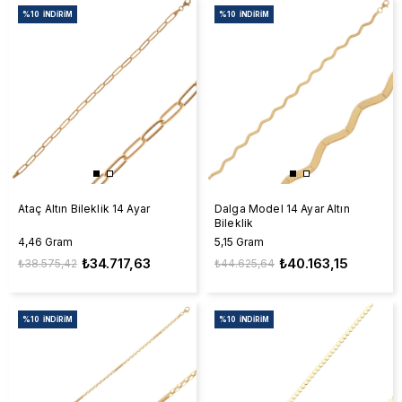
%10
İNDIRIM
%10
İNDIRIM
Ataç Altın Bileklik 14 Ayar
Dalga Model 14 Ayar Altın
Bileklik
4,46 Gram
5,15 Gram
₺34.717,63
₺40.163,15
₺38.575,42
₺44.625,64
%10
İNDIRIM
%10
İNDIRIM