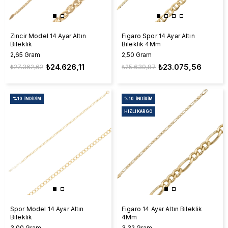
Zincir Model 14 Ayar Altın
Figaro Spor 14 Ayar Altın
Bileklik
Bileklik 4Mm
2,65 Gram
2,50 Gram
₺24.626,11
₺23.075,56
₺27.362,62
₺25.639,87
%10
İNDIRIM
%10
İNDIRIM
HIZLI KARGO
Spor Model 14 Ayar Altın
Figaro 14 Ayar Altın Bileklik
Bileklik
4Mm
3,00 Gram
3,32 Gram