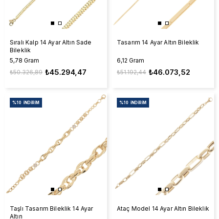
Sıralı Kalp 14 Ayar Altın Sade
Tasarım 14 Ayar Altın Bileklik
Bileklik
5,78 Gram
6,12 Gram
₺45.294,47
₺46.073,52
₺50.326,89
₺51.192,44
%10
İNDIRIM
%10
İNDIRIM
Taşlı Tasarım Bileklik 14 Ayar
Ataç Model 14 Ayar Altın Bileklik
Altın