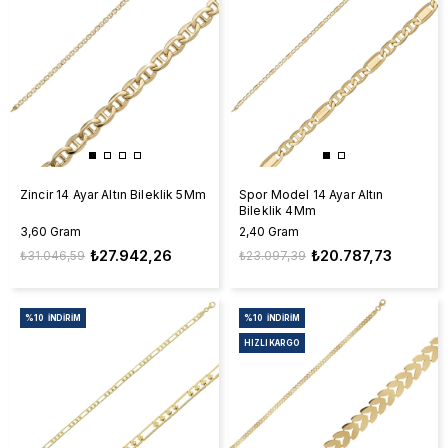
Zincir 14 Ayar Altın Bileklik 5Mm
Spor Model 14 Ayar Altın
Bileklik 4Mm
3,60 Gram
2,40 Gram
₺27.942,26
₺20.787,73
₺31.046,59
₺23.097,39
%10
İNDIRIM
%10
İNDIRIM
HIZLI KARGO