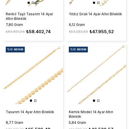
Renkli Taşlı Tasarım 14 Ayar
Yıldız Sıralı 14 Ayar Altın Bileklik
Altın Bileklik
7,80 Gram
6,12 Gram
₺58.402,74
₺47.955,52
₺64.891,94
₺53.283,69
%10
İNDIRIM
%10
İNDIRIM
Tasarım 14 Ayar Altın Bileklik
Kemik Model 14 Ayar Altın
Bileklik
8,77 Gram
5,84 Gram