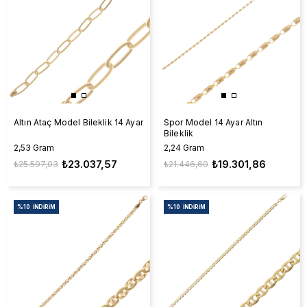
Altın Ataç Model Bileklik 14 Ayar
Spor Model 14 Ayar Altın
Bileklik
2,53 Gram
2,24 Gram
₺23.037,57
₺19.301,86
₺25.597,03
₺21.446,60
%10
İNDIRIM
%10
İNDIRIM