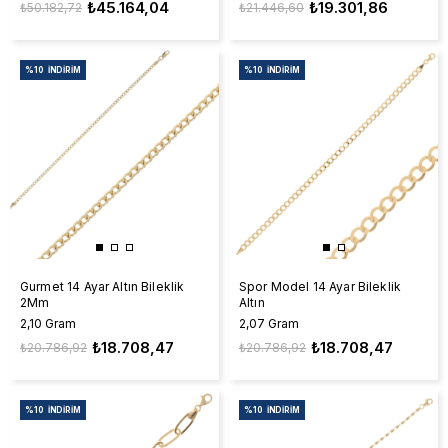
₺45.164,04
₺19.301,86
₺50.182,72
₺21.446,60
%10
İNDIRIM
%10
İNDIRIM
Gurmet 14 Ayar Altın Bileklik
Spor Model 14 Ayar Bileklik
2Mm
Altın
2,10 Gram
2,07 Gram
₺18.708,47
₺18.708,47
₺20.786,92
₺20.786,92
%10
İNDIRIM
%10
İNDIRIM