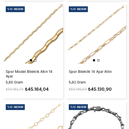
%10
İNDIRIM
%10
İNDIRIM
Spor Model Bileklik Altın 14
Spor Bileklik 14 Ayar Altın
Ayar
5,60 Gram
5,62 Gram
₺45.164,04
₺45.130,90
₺50.182,72
₺50.145,53
%10
İNDIRIM
%10
İNDIRIM