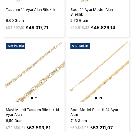
Tasarım 14 Ayar Altın Bileklik
Spor 14 Ayar Model Altın
Bileklik
6,60 Gram
5,70 Gram
₺49.317,71
₺45.826,14
₺54.797,19
₺50.918,38
%10
İNDIRIM
%10
İNDIRIM
Mavi Mineli Tasarım Bileklik 14
Spor Model Bileklik 14 Ayar
Ayar Altın
Altın
8,50 Gram
7,16 Gram
₺63.593,61
₺53.211,07
₺70.659,21
₺59.123,05