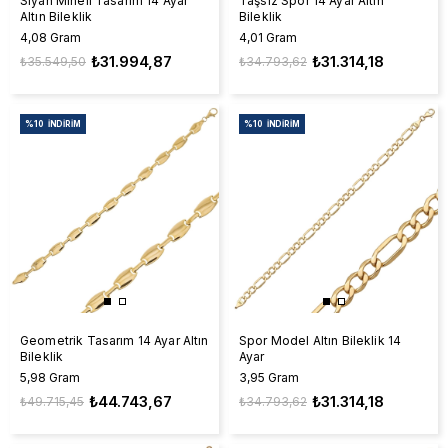
Siyah Mineli Tasarım 14 Ayar
Taşsız Spor 14 Ayar Altın
Altın Bileklik
Bileklik
4,08 Gram
4,01 Gram
₺31.994,87
₺31.314,18
₺35.549,50
₺34.793,62
%10
İNDIRIM
%10
İNDIRIM
Geometrik Tasarım 14 Ayar Altın
Spor Model Altın Bileklik 14
Bileklik
Ayar
5,98 Gram
3,95 Gram
₺44.743,67
₺31.314,18
₺49.715,45
₺34.793,62