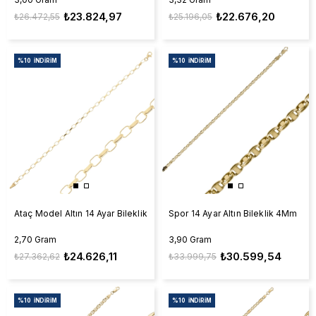
₺23.824,97
₺22.676,20
₺26.472,55
₺25.196,05
%10
İNDIRIM
%10
İNDIRIM
Ataç Model Altın 14 Ayar Bileklik
Spor 14 Ayar Altın Bileklik 4Mm
2,70 Gram
3,90 Gram
₺24.626,11
₺30.599,54
₺27.362,62
₺33.999,75
%10
İNDIRIM
%10
İNDIRIM