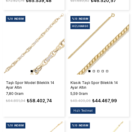
₺65.539,48
₺46.520,57
₺72.821,74
₺51.689,62
%10
İNDIRIM
%10
İNDIRIM
HIZLI KARGO
Taşlı Spor Model Bileklik 14
Klasik Taşlı Spor Bileklik 14
Ayar Altın
Ayar Altın
7,80 Gram
5,59 Gram
₺58.402,74
₺44.467,99
₺64.891,94
₺49.409,06
Hızlı Teslimat
%10
İNDIRIM
%10
İNDIRIM