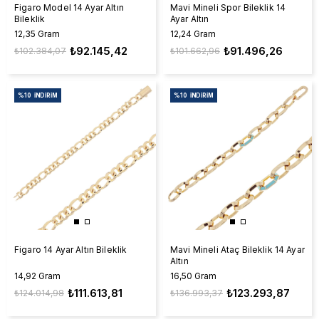
Figaro Model 14 Ayar Altın
Mavi Mineli Spor Bileklik 14
Bileklik
Ayar Altın
12,35 Gram
12,24 Gram
₺92.145,42
₺91.496,26
₺102.384,07
₺101.662,96
%10
İNDIRIM
%10
İNDIRIM
Figaro 14 Ayar Altın Bileklik
Mavi Mineli Ataç Bileklik 14 Ayar
Altın
14,92 Gram
16,50 Gram
₺111.613,81
₺123.293,87
₺124.014,98
₺136.993,37