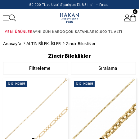
50.000 TL ve Üzeri Siparişlere Ek %5 İndirim Fırsatı!
0
YENI ÜRÜNLER
AYNI GÜN KARGO
ÇOK SATANLAR
10.000 TL ALTI
Anasayfa
ALTIN BİLEKLİKLER
Zincir Bileklikler
Zincir Bileklikler
Filtreleme
Sıralama
%10
İNDIRIM
%10
İNDIRIM