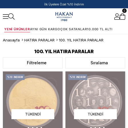
İlk Üyelere Özel %10 İndirim
0
YENI ÜRÜNLER
AYNI GÜN KARGO
ÇOK SATANLAR
10.000 TL ALTI
Anasayfa
HATIRA PARALAR
100. YIL HATIRA PARALAR
100. YIL HATIRA PARALAR
Filtreleme
Sıralama
%10
İNDIRIM
%10
İNDIRIM
TÜKENDI
TÜKENDI