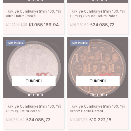
Türkiye Cumhuriyeti'nin 100. Yılı
Türkiye Cumhuriyeti'nin 100. Yılı
Altın Hatıra Parası
Gümüş Okside Hatıra Parası
₺1.055.169,94
₺24.085,73
₺1.172.411,05
₺26.761,62
%10
İNDIRIM
%10
İNDIRIM
TÜKENDI
TÜKENDI
Türkiye Cumhuriyeti'nin 100. Yılı
Türkiye Cumhuriyeti'nin 100. Yılı
Gümüş Hatıra Parası
Bronz Hatıra Parası
₺24.085,73
₺10.222,18
₺26.761,62
₺11.357,76