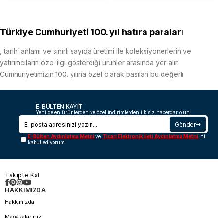
Türkiye Cumhuriyeti 100. yıl hatıra paraları
, tarihî anlamı ve sınırlı sayıda üretimi ile koleksiyonerlerin ve
yatırımcıların özel ilgi gösterdiği ürünler arasında yer alır.
Cumhuriyetimizin 100. yılına özel olarak basılan bu değerli
paralar,
simgeler.
milli gururu ve kültürel mirası
E-BÜLTEN KAYIT
Yeni gelen ürünlerden ve özel indirimlerden ilk siz haberdar olun.
Sınırlı Basım, Yüksek Koleksiyon ve Yatırım
Gönder
Değeri
E-Bülten Aydınlatma Metni
ve
Ticari Elektronik İleti Aydınlatma Metni
'ni
100. yıla özel hatıra paralar,
ve
belirli tema ve tarih vurgularıyla
kabul ediyorum.
nadir bulunabilirliği
koleksiyon değeri taşırken, içerdiği kıymetli madenler sayesinde
Takipte Kal
aynı zamanda
olarak da öne çıkar.
HAKKIMIZDA
değer koruyan bir yatırım aracı
Hakkımızda
Şimdi Satın Alın, Tarihe Değer Katın
Mağazalarımız