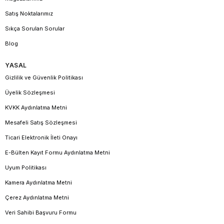
Hakan Mücevherat güvencesiyle sunulan
stoklarla sınırlıdır.
Satış Noktalarımız
100. yıl hatıra paraları
Sıkça Sorulan Sorular
Koleksiyonunuzu zenginleştirmek ve geleceğe kalıcı bir miras
Blog
bırakmak için
.
hemen sipariş verin
YASAL
Gizlilik ve Güvenlik Politikası
Üyelik Sözleşmesi
KVKK Aydınlatma Metni
Mesafeli Satış Sözleşmesi
Ticari Elektronik İleti Onayı
E-Bülten Kayıt Formu Aydınlatma Metni
Uyum Politikası
Kamera Aydınlatma Metni
Çerez Aydınlatma Metni
Veri Sahibi Başvuru Formu