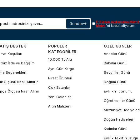
E-Bülten Aydınlatma Metni
Gönder
Metni
'ni kabul ediyorum.
ATIŞ DESTEK
POPÜLER
ÖZEL GÜNLER
KATEGORİLER
imat Koşulları
Anneler Günü
10.000 TL Altı
tsiz İade ve Değişim
Babalar Günü
Aynı Gün Kargo
me Seçenekleri
Sevgililer Günü
Fırsat Ürünleri
k Ölçüsü Nasıl Alınır ?
Doğum Günü
Çok Satanlar
pçe Ölçüsü Nasıl Alınır
Evlilik Yıldönümü
Yeni Gelenler
Öğretmenler Günü
Altın Mahzeni
Mezuniyet Hediyeleri
Düğün Hediyeleri
Kadınlar Günü
Evlilik Teklifi Yüzüğü