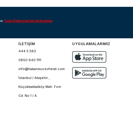
ve
Ticari Elektronik İleti Aydınlatma
İLETİŞİM
UYGULAMALARIMIZ
444 5 583
0850 640 1111
info@hakanmucevherat.com
İstanbul / Ataşehir ,
Küçükbakkalköy Mah. Fırın
Cd. No 1 / A