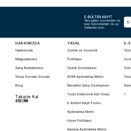
E-BÜLTEN KAYIT
Yeni gelen ürünlerden ve
özel indirimlerden ilk siz
haberdar olun.
HAKKIMIZDA
YASAL
E-S
Hakkımızda
Gizlilik ve Güvenlik
Tesl
Mağazalarımız
Politikası
Ücre
Satış Noktalarımız
Üyelik Sözleşmesi
Öde
Sıkça Sorulan Sorular
KVKK Aydınlatma Metni
Yüzü
Blog
Mesafeli Satış Sözleşmesi
Kele
Ticari Elektronik İleti Onayı
?
Takipte Kal
E-Bülten Kayıt Formu
Aydınlatma Metni
Uyum Politikası
Kamera Aydınlatma Metni