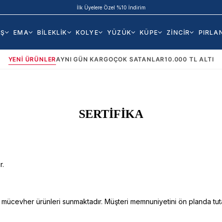
İlk Üyelere Özel %10 İndirim
AŞ
EMA
BİLEKLİK
KOLYE
YÜZÜK
KÜPE
ZİNCİR
PIRLA
YENI ÜRÜNLER
AYNI GÜN KARGO
ÇOK SATANLAR
10.000 TL ALTI
SERTİFİKA
r.
 mücevher ürünleri sunmaktadır. Müşteri memnuniyetini ön planda tuta