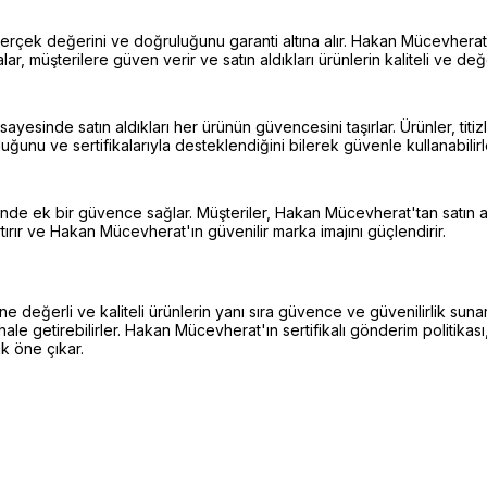
ün gerçek değerini ve doğruluğunu garanti altına alır. Hakan Mücevher
ifikalar, müşterilere güven verir ve satın aldıkları ürünlerin kaliteli ve d
yesinde satın aldıkları her ürünün güvencesini taşırlar. Ürünler, titizli
lduğunu ve sertifikalarıyla desteklendiğini bilerek güvenle kullanabilirl
inde ek bir güvence sağlar. Müşteriler, Hakan Mücevherat'tan satın aldı
ırır ve Hakan Mücevherat'ın güvenilir marka imajını güçlendirir.
 değerli ve kaliteli ürünlerin yanı sıra güvence ve güvenilirlik sunar.
hale getirebilirler. Hakan Mücevherat'ın sertifikalı gönderim politikası,
k öne çıkar.