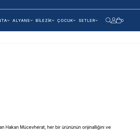
NTA
ALYANS
BİLEZİK
ÇOCUK
SETLER
0
n Hakan Mücevherat, her bir ürününün orijinalliğini ve