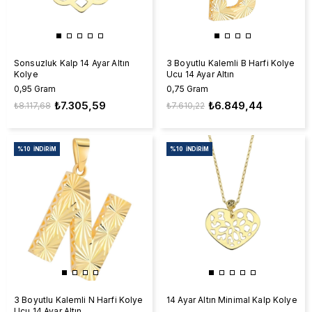
Sonsuzluk Kalp 14 Ayar Altın
3 Boyutlu Kalemli B Harfi Kolye
Kolye
Ucu 14 Ayar Altın
0,95 Gram
0,75 Gram
₺7.305,59
₺6.849,44
₺8.117,68
₺7.610,22
%10
İNDIRIM
%10
İNDIRIM
3 Boyutlu Kalemli N Harfi Kolye
14 Ayar Altın Minimal Kalp Kolye
Ucu 14 Ayar Altın