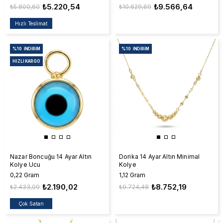
₺5.220,54
₺9.566,64
₺5.800,60
₺10.629,69
Hızlı Teslimat
%10
İNDIRIM
%10
İNDIRIM
HIZLI KARGO
Nazar Boncuğu 14 Ayar Altın
Dorika 14 Ayar Altın Minimal
Kolye Ucu
Kolye
0,22 Gram
1,12 Gram
₺2.190,02
₺8.752,19
₺2.433,09
₺9.724,48
Çok Satan