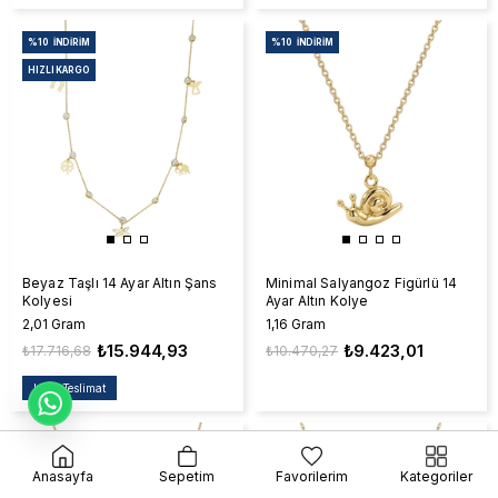
%10
İNDIRIM
%10
İNDIRIM
HIZLI KARGO
Beyaz Taşlı 14 Ayar Altın Şans
Minimal Salyangoz Figürlü 14
Kolyesi
Ayar Altın Kolye
2,01 Gram
1,16 Gram
₺15.944,93
₺9.423,01
₺17.716,68
₺10.470,27
Hızlı Teslimat
%10
İNDIRIM
%10
İNDIRIM
HIZLI KARGO
Anasayfa
Sepetim
Favorilerim
Kategoriler