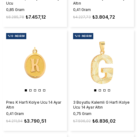
Ucu
Altın
0,85 Gram
0,41 Gram
₺7.457,12
₺3.804,72
₺8.285,78
₺4.227,73
%10
İNDIRIM
%10
İNDIRIM
Pres K Harfi Kolye Ucu 14 Ayar
3 Boyutlu Kalemli G Harfi Kolye
Altın
Ucu 14 Ayar Altın
0,41 Gram
0,75 Gram
₺3.790,51
₺6.836,02
₺4.211,94
₺7.596,02