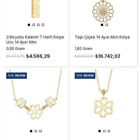
3 Boyutlu Kalemli T Harfi Kolye
Taşlı Çiçek 14 Ayar Altın Kolye
Ucu 14 Ayar Altın
0,55 Gram
1,82 Gram
₺4.566,29
₺16.742,02
₺5.073,75
₺18.602,16
%10
İNDIRIM
%10
İNDIRIM