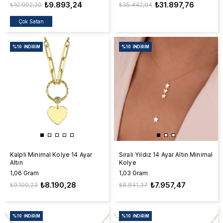
₺9.893,24
₺31.897,76
₺10.992,20
₺35.442,04
Çok Satan
%10
İNDIRIM
%10
İNDIRIM
Kalpli Minimal Kolye 14 Ayar
Sıralı Yıldız 14 Ayar Altın Minimal
Altın
Kolye
1,06 Gram
1,03 Gram
₺8.190,28
₺7.957,47
₺9.100,23
₺8.841,37
%10
İNDIRIM
%10
İNDIRIM