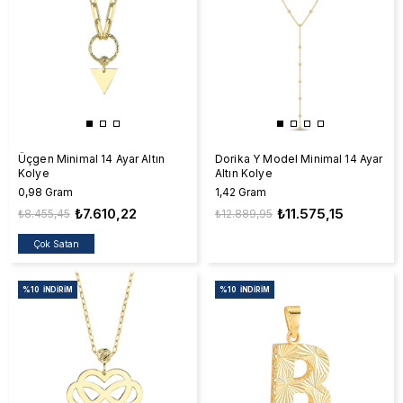
Üçgen Minimal 14 Ayar Altın
Dorika Y Model Minimal 14 Ayar
Kolye
Altın Kolye
0,98 Gram
1,42 Gram
₺7.610,22
₺11.575,15
₺8.455,45
₺12.889,95
Çok Satan
%10
İNDIRIM
%10
İNDIRIM