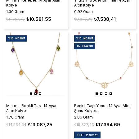
Minimal Kelebek 14 Ayar Altın
Yıldız Y Model Minimal 14 Ayar
Kolye
Altın Kolye
1,30 Gram
0,92 Gram
₺10.581,55
₺7.538,41
₺11.757,45
₺8.375,75
%10
İNDIRIM
%10
İNDIRIM
HIZLI KARGO
Minimal Renkli Taşlı 14 Ayar
Renkli Taşlı Yonca 14 Ayar Altın
Altın Kolye
Şans Kolyesi
1,70 Gram
2,06 Gram
₺13.087,25
₺17.394,69
₺14.534,64
₺19.327,43
Hızlı Teslimat