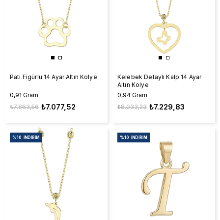
Pati Figürlü 14 Ayar Altın Kolye
Kelebek Detaylı Kalp 14 Ayar
Altın Kolye
0,91 Gram
0,94 Gram
₺7.077,52
₺7.229,83
₺7.863,56
₺8.033,23
%10
İNDIRIM
%10
İNDIRIM