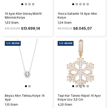
14 Ayar Altın Güneş Motifli
Yonca Sallantılı 14 Ayar Altın
Minimal Kolye
Kolye
1,53 Gram
1,04 Gram
₺13.699,14
₺8.045,07
₺15.220,98
₺8.939,23
%10
İNDIRIM
%10
İNDIRIM
Beyaz Altın Tektaş Kolye 14
Taşlı Kar Tanesi Klipsli 14 Ayar
Ayar
Kolye Ucu 3,5 Cm
1,10 Gram
4,20 Gram