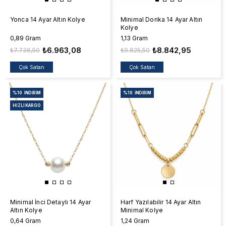
Yonca 14 Ayar Altın Kolye
Minimal Dorika 14 Ayar Altın
Kolye
0,89 Gram
1,13 Gram
₺6.963,08
₺8.842,95
₺7.736,50
₺9.825,50
Çok Satan
Çok Satan
%10
İNDIRIM
%10
İNDIRIM
HIZLI KARGO
Minimal İnci Detaylı 14 Ayar
Harf Yazılabilir 14 Ayar Altın
Altın Kolye
Minimal Kolye
0,64 Gram
1,24 Gram