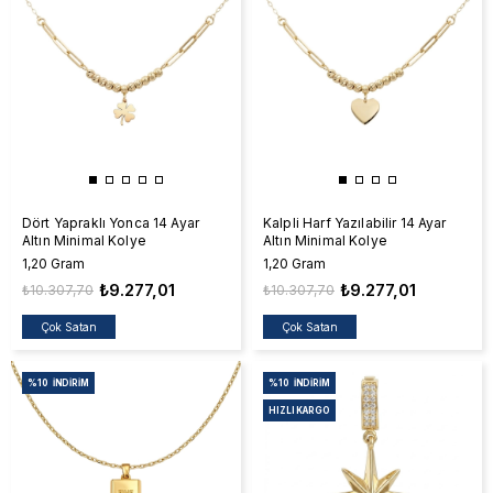
Dört Yapraklı Yonca 14 Ayar
Kalpli Harf Yazılabilir 14 Ayar
Altın Minimal Kolye
Altın Minimal Kolye
1,20 Gram
1,20 Gram
₺9.277,01
₺9.277,01
₺10.307,70
₺10.307,70
Çok Satan
Çok Satan
%10
İNDIRIM
%10
İNDIRIM
HIZLI KARGO