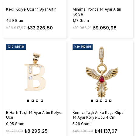
Kedi Kolye Ucu 14 Ayar Altın
Minimal Yonca 14 Ayar Altın
Kolye
4,59 Gram
1,17 Gram
₺33.226,50
₺9.059,98
₺36.917,97
₺10.066,21
%10
İNDIRIM
%10
İNDIRIM
B Harfi Taşlı 14 Ayar Altın Kolye
Kırmızı Taşlı Anka Kuşu Klipsli
Ucu
14 Ayar Kolye Ucu 4 Cm
0,95 Gram
5,26 Gram
₺8.295,25
₺41.137,67
₺9.217,03
₺45.708,70