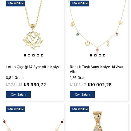
%10
İNDIRIM
%10
İNDIRIM
Lotus Çiçeği 14 Ayar Altın Kolye
Renkli Taşlı Şans Kolye 14 Ayar
Altın
0,84 Gram
1,26 Gram
₺6.960,72
₺10.002,28
₺7.734,13
₺11.113,47
Çok Satan
Çok Satan
%10
İNDIRIM
%10
İNDIRIM