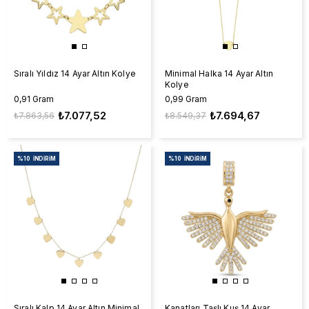
Sıralı Yıldız 14 Ayar Altın Kolye
Minimal Halka 14 Ayar Altın
Kolye
0,91 Gram
0,99 Gram
₺7.077,52
₺7.694,67
₺7.863,56
₺8.549,37
%10
İNDIRIM
%10
İNDIRIM
Sıralı Kalp 14 Ayar Altın Minimal
Kanatları Taşlı Kuş 14 Ayar