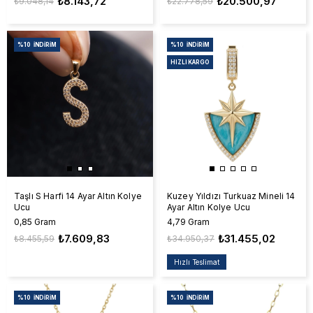
₺8.143,72
₺20.500,97
₺9.048,14
₺22.778,59
%10
İNDIRIM
%10
İNDIRIM
HIZLI KARGO
Taşlı S Harfi 14 Ayar Altın Kolye
Kuzey Yıldızı Turkuaz Mineli 14
Ucu
Ayar Altın Kolye Ucu
0,85 Gram
4,79 Gram
₺7.609,83
₺31.455,02
₺8.455,59
₺34.950,37
Hızlı Teslimat
%10
İNDIRIM
%10
İNDIRIM