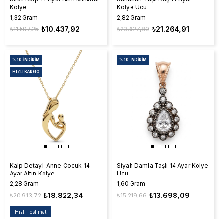
Kolye
Kolye Ucu
1,32 Gram
2,82 Gram
₺10.437,92
₺21.264,91
₺11.597,25
₺23.627,89
%10
İNDIRIM
%10
İNDIRIM
HIZLI KARGO
Kalp Detaylı Anne Çocuk 14
Siyah Damla Taşlı 14 Ayar Kolye
Ayar Altın Kolye
Ucu
2,28 Gram
1,60 Gram
₺18.822,34
₺13.698,09
₺20.913,72
₺15.219,66
Hızlı Teslimat