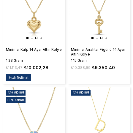
Minimal Kalp 14 Ayar Altın Kolye
Minimal Anahtar Figürlü 14 Ayar
Altın Kolye
1,23 Gram
1,15 Gram
₺10.002,28
₺9.350,40
₺11.113,47
₺10.388,99
Hızlı Teslimat
%10
İNDIRIM
%10
İNDIRIM
HIZLI KARGO