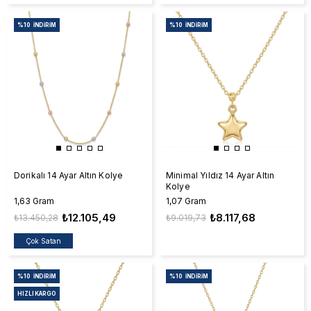
%10
İNDIRIM
%10
İNDIRIM
Dorikalı 14 Ayar Altın Kolye
Minimal Yıldız 14 Ayar Altın
Kolye
1,63 Gram
1,07 Gram
₺12.105,49
₺8.117,68
₺13.450,28
₺9.019,73
Çok Satan
%10
İNDIRIM
%10
İNDIRIM
HIZLI KARGO