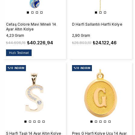
Cetaş Colore Mavi Mineli 14
D Harfi Sallantılı Harfli Kolye
Ayar Altın Kolye
4,23 Gram
2,90 Gram
₺40.226,94
₺24.122,46
₺44.696,16
₺26.803,10
Hızlı Teslimat
%10
İNDIRIM
%10
İNDIRIM
S Harfi Taşlı 14 Ayar Altın Kolye
Pres G Harfi Kolye Ucu 14 Ayar