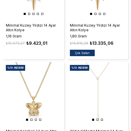
Minimal Kuzey Yıldızı 14 Ayar
Minimal Kuzey Yıldızı 14 Ayar
Altın Kolye
Altın Kolye
1,16 Gram
1,80 Gram
₺9.423,01
₺13.335,06
₺10.470,27
₺14.816,38
Çok Satan
%10
İNDIRIM
%10
İNDIRIM