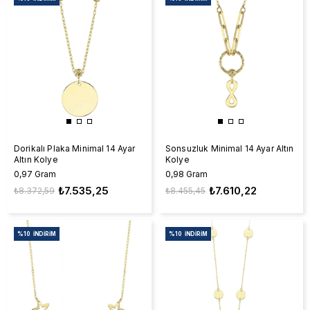
Dorikalı Plaka Minimal 14 Ayar
Sonsuzluk Minimal 14 Ayar Altın
Altın Kolye
Kolye
0,97 Gram
0,98 Gram
₺7.535,25
₺7.610,22
₺8.372,59
₺8.455,45
%10
İNDIRIM
%10
İNDIRIM