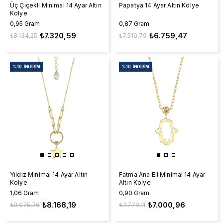
Üç Çiçekli Minimal 14 Ayar Altın
Papatya 14 Ayar Altın Kolye
Kolye
0,95 Gram
0,87 Gram
₺7.320,59
₺6.759,47
₺8.134,25
₺7.510,79
%10
İNDIRIM
%10
İNDIRIM
Yıldız Minimal 14 Ayar Altın
Fatma Ana Eli Minimal 14 Ayar
Kolye
Altın Kolye
1,06 Gram
0,90 Gram
₺8.168,19
₺7.000,96
₺9.075,76
₺7.779,11