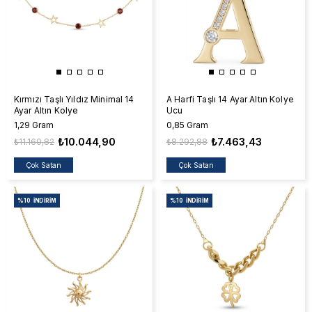
Kırmızı Taşlı Yıldız Minimal 14
A Harfi Taşlı 14 Ayar Altın Kolye
Ayar Altın Kolye
Ucu
1,29 Gram
0,85 Gram
₺10.044,90
₺7.463,43
₺11.160,82
₺8.292,88
Çok Satan
Çok Satan
%10
İNDIRIM
%10
İNDIRIM