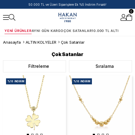
50.000 TL ve Üzeri Siparişlere Ek %5 İndirim Fırsatı!
0
YENI ÜRÜNLER
AYNI GÜN KARGO
ÇOK SATANLAR
10.000 TL ALTI
Anasayfa
ALTIN KOLYELER
Çok Satanlar
Çok Satanlar
Filtreleme
Sıralama
%10
İNDIRIM
%10
İNDIRIM