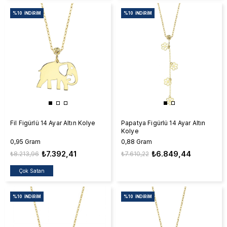
%10
İNDIRIM
%10
İNDIRIM
Fil Figürlü 14 Ayar Altın Kolye
Papatya Figürlü 14 Ayar Altın
Kolye
0,95 Gram
0,88 Gram
₺7.392,41
₺6.849,44
₺8.213,96
₺7.610,22
Çok Satan
%10
İNDIRIM
%10
İNDIRIM