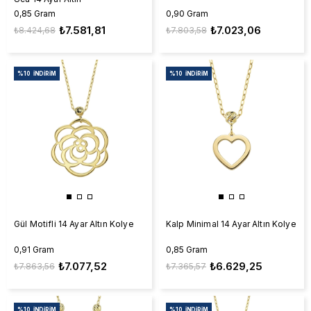
0,85 Gram
0,90 Gram
₺7.581,81
₺7.023,06
₺8.424,68
₺7.803,58
%10
İNDIRIM
%10
İNDIRIM
Gül Motifli 14 Ayar Altın Kolye
Kalp Minimal 14 Ayar Altın Kolye
0,91 Gram
0,85 Gram
₺7.077,52
₺6.629,25
₺7.863,56
₺7.365,57
%10
İNDIRIM
%10
İNDIRIM