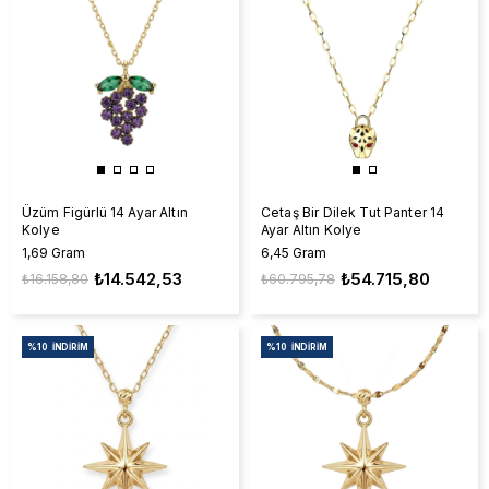
Üzüm Figürlü 14 Ayar Altın
Cetaş Bir Dilek Tut Panter 14
Kolye
Ayar Altın Kolye
1,69 Gram
6,45 Gram
₺14.542,53
₺54.715,80
₺16.158,80
₺60.795,78
%10
İNDIRIM
%10
İNDIRIM