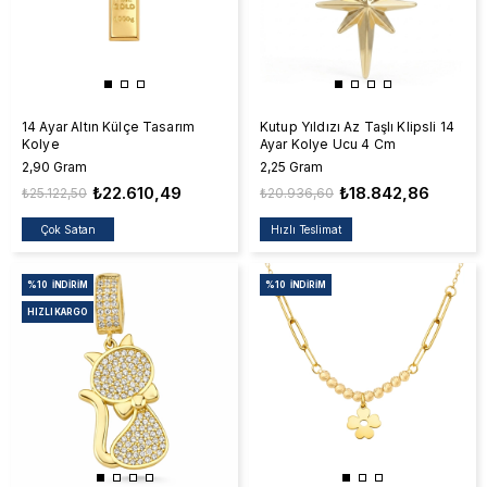
14 Ayar Altın Külçe Tasarım
Kutup Yıldızı Az Taşlı Klipsli 14
Kolye
Ayar Kolye Ucu 4 Cm
2,90 Gram
2,25 Gram
₺22.610,49
₺18.842,86
₺25.122,50
₺20.936,60
Çok Satan
Hızlı Teslimat
%10
İNDIRIM
%10
İNDIRIM
HIZLI KARGO