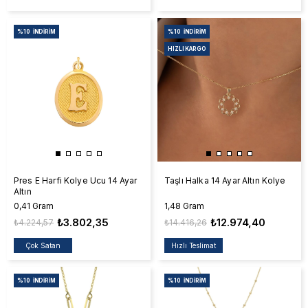
%10
İNDIRIM
%10
İNDIRIM
HIZLI KARGO
Pres E Harfi Kolye Ucu 14 Ayar
Taşlı Halka 14 Ayar Altın Kolye
Altın
0,41 Gram
1,48 Gram
₺3.802,35
₺12.974,40
₺4.224,57
₺14.416,26
Çok Satan
Hızlı Teslimat
%10
İNDIRIM
%10
İNDIRIM