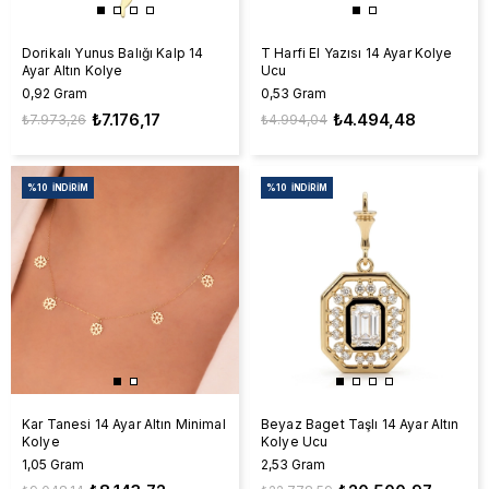
Dorikalı Yunus Balığı Kalp 14
T Harfi El Yazısı 14 Ayar Kolye
Ayar Altın Kolye
Ucu
0,92 Gram
0,53 Gram
₺7.176,17
₺4.494,48
₺7.973,26
₺4.994,04
%10
İNDIRIM
%10
İNDIRIM
Kar Tanesi 14 Ayar Altın Minimal
Beyaz Baget Taşlı 14 Ayar Altın
Kolye
Kolye Ucu
1,05 Gram
2,53 Gram