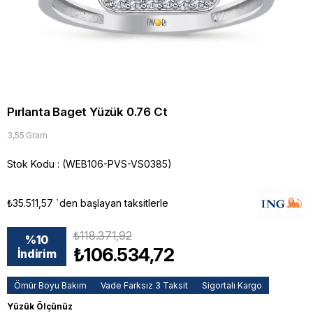
Pırlanta Baget Yüzük 0.76 Ct
3,55 Gram
Stok Kodu
(WEB106-PVS-VS0385)
₺35.511,57
`den başlayan taksitlerle
₺118.371,92
%
10
₺106.534,72
İndirim
Ömür Boyu Bakım
Vade Farksız 3 Taksit
Sigortalı Kargo
Yüzük Ölçünüz