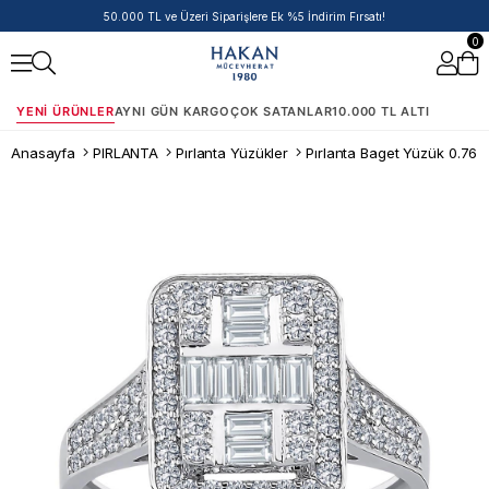
50.000 TL ve Üzeri Siparişlere Ek %5 İndirim Fırsatı!
0
YENI ÜRÜNLER
AYNI GÜN KARGO
ÇOK SATANLAR
10.000 TL ALTI
Anasayfa
PIRLANTA
Pırlanta Yüzükler
Pırlanta Baget Yüzük 0.76 