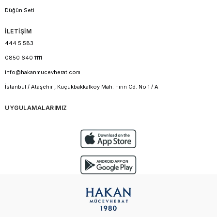
Düğün Seti
İLETİŞİM
444 5 583
0850 640 1111
info@hakanmucevherat.com
İstanbul / Ataşehir , Küçükbakkalköy Mah. Fırın Cd. No 1 / A
UYGULAMALARIMIZ