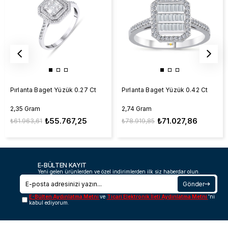
Pırlanta Baget Yüzük 0.27 Ct
Pırlanta Baget Yüzük 0.42 Ct
2,35 Gram
2,74 Gram
₺55.767,25
₺71.027,86
₺61.963,61
₺78.919,85
E-BÜLTEN KAYIT
Yeni gelen ürünlerden ve özel indirimlerden ilk siz haberdar olun.
Gönder
E-Bülten Aydınlatma Metni
ve
Ticari Elektronik İleti Aydınlatma Metni
'ni
kabul ediyorum.