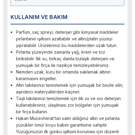
KULLANIM VE BAKIM
Parfüm, saç spreyi, deterjan gibi kimyasal maddeler
pırlantanın ışıltısını azaltabilir ve altın/platin yüzeyi
yıpratabilir. Ürünlerinizi bu maddelerden uzak tutun.
Pırlanta yüzeyinde zamanla yağ, krem ve toz
birikebilir. Ilık su, birkaç damla bulaşık deterjanı ve
yumuşak bir fırça ile nazikçe temizleyebilirsiniz.
Nemden uzak, kuru bir ortamda saklamak altının
kararmasını engeller.
Altın takılarınızı temizlemek için yumuşak bir bezle silin;
aşındırıcı materyallerden kaçının.
Taşlı takılarınızı temizlemek için ılık su ve sıvı deterjan
kullanabilirsiniz, ulaşılması zor bölgeler için yumuşak
bir fırça kullanın.
Hakan Mücevherat’tan satın aldığınız altın ve pırlanta
yüzükler ömür boyu bakım garantisine sahiptir.
Yüzüğünüzün ilk günkü ışıltısını koruması için düzenli