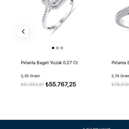
Pırlanta Baget Yüzük 0.27 Ct
Pırlanta
2,35 Gram
2,74 Gra
₺55.767,25
₺61.963,61
₺78.919