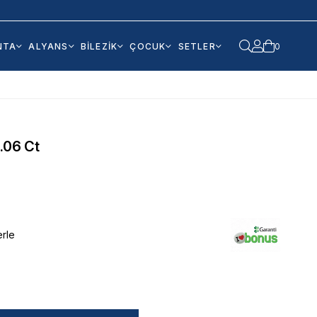
NTA
ALYANS
BİLEZİK
ÇOCUK
SETLER
0
.06 Ct
erle