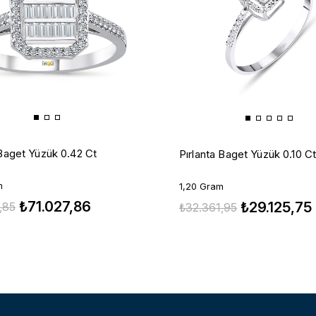
 Baget Yüzük 0.42 Ct
Pırlanta Baget Yüzük 0.10 C
m
1,20 Gram
₺71.027,86
₺29.125,75
,85
₺32.361,95