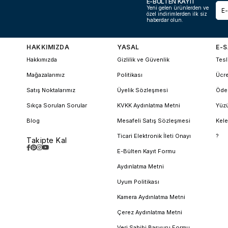
E-BÜLTEN KAYIT
Yeni gelen ürünlerden ve
özel indirimlerden ilk siz
haberdar olun.
HAKKIMIZDA
YASAL
E-S
Hakkımızda
Gizlilik ve Güvenlik
Tesl
Mağazalarımız
Politikası
Ücre
Satış Noktalarımız
Üyelik Sözleşmesi
Öde
Sıkça Sorulan Sorular
KVKK Aydınlatma Metni
Yüzü
Blog
Mesafeli Satış Sözleşmesi
Kele
Ticari Elektronik İleti Onayı
?
Takipte Kal
E-Bülten Kayıt Formu
Aydınlatma Metni
Uyum Politikası
Kamera Aydınlatma Metni
Çerez Aydınlatma Metni
Veri Sahibi Başvuru Formu