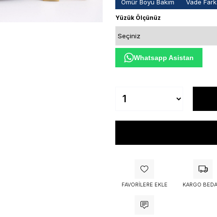
Ömür Boyu Bakım
Vade Farks
Yüzük Ölçünüz
Whatsapp Asistan
FAVORILERE EKLE
KARGO BEDA