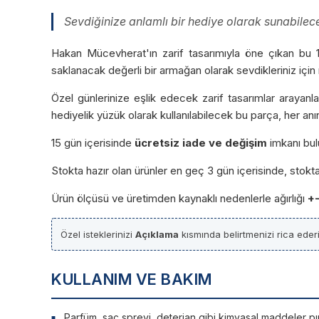
Sevdiğinize anlamlı bir hediye olarak sunabileceğ
Hakan Mücevherat'ın zarif tasarımıyla öne çıkan bu 14
saklanacak değerli bir armağan olarak sevdikleriniz içi
Özel günlerinize eşlik edecek zarif tasarımlar arayanla
hediyelik yüzük olarak kullanılabilecek bu parça, her an
15 gün içerisinde
ücretsiz iade ve değişim
imkanı bul
Stokta hazır olan ürünler en geç 3 gün içerisinde, stokt
Ürün ölçüsü ve üretimden kaynaklı nedenlerle ağırlığı
+
Özel isteklerinizi
Açıklama
kısmında belirtmenizi rica ederi
KULLANIM VE BAKIM
Parfüm, saç spreyi, deterjan gibi kimyasal maddeler pırlan