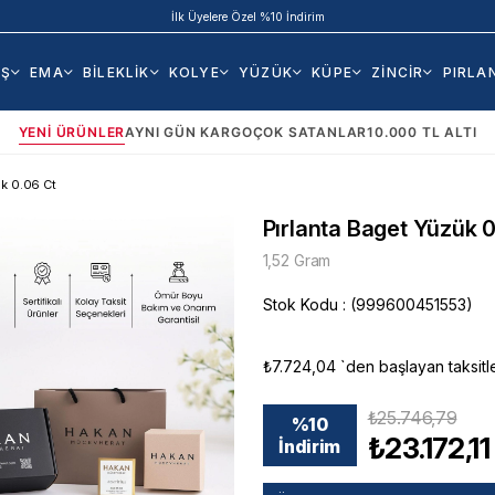
İlk Üyelere Özel %10 İndirim
AŞ
EMA
BİLEKLİK
KOLYE
YÜZÜK
KÜPE
ZİNCİR
PIRLA
YENI ÜRÜNLER
AYNI GÜN KARGO
ÇOK SATANLAR
10.000 TL ALTI
ük 0.06 Ct
Pırlanta Baget Yüzük 0
1,52 Gram
Stok Kodu
(999600451553)
₺7.724,04
`den başlayan taksitl
₺25.746,79
%
10
₺23.172,11
İndirim