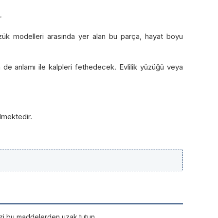
.
yüzük modelleri arasında yer alan bu parça, hayat boyu
m de anlamı ile kalpleri fethedecek. Evlilik yüzüğü veya
lmektedir.
rinizi bu maddelerden uzak tutun.