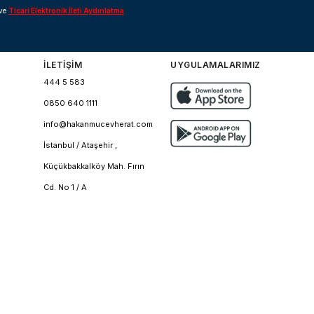
ve
Ticari Elektronik İleti Aydınlatma
İLETİŞİM
UYGULAMALARIMIZ
444 5 583
0850 640 1111
info@hakanmucevherat.com
İstanbul / Ataşehir ,
Küçükbakkalköy Mah. Fırın
Cd. No 1 / A