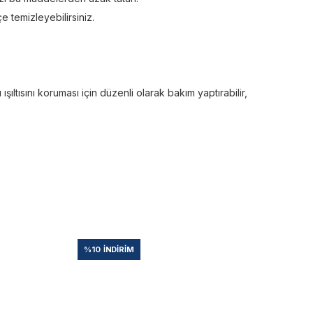
e temizleyebilirsiniz.
ltısını koruması için düzenli olarak bakım yaptırabilir,
%10
İNDIRIM
%