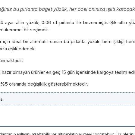
iniz bu pırlanta baget yüzük, her özel anınıza ışıltı katacak
 ayar altın yüzük, 0.06 ct pırlanta ile bezenmiştir. Şık altın 
n mükemmel bir seçimdir.
r için ideal bir alternatif sunan bu pırlanta yüzük, hem şıklığı he
ınıza eşlik edecek.
unmaktadır.
a hazır olmayan ürünler en geç 15 gün içerisinde kargoya teslim edi
-%5
oranında değişiklik gösterebilmektedir.
z.
tanın ışıltısını azaltabilir ve altın/platin yüzeyi yıpratabilir. Ürünle