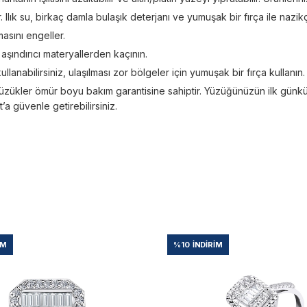
Ilık su, birkaç damla bulaşık deterjanı ve yumuşak bir fırça ile nazikç
asını engeller.
; aşındırıcı materyallerden kaçının.
kullanabilirsiniz, ulaşılması zor bölgeler için yumuşak bir fırça kullanın.
üzükler ömür boyu bakım garantisine sahiptir. Yüzüğünüzün ilk günkü ışı
 güvenle getirebilirsiniz.
IM
%10
İNDIRIM