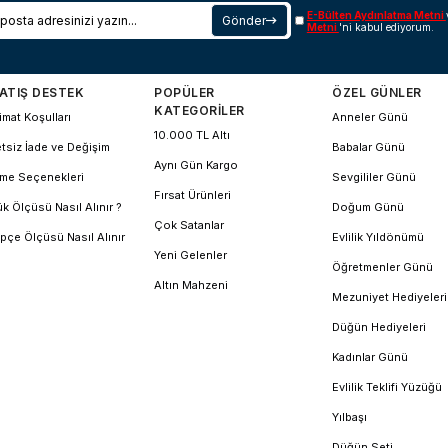
E-Bülten Aydınlatma Metni
Gönder
Metni
'ni kabul ediyorum.
ATIŞ DESTEK
POPÜLER
ÖZEL GÜNLER
KATEGORİLER
imat Koşulları
Anneler Günü
10.000 TL Altı
tsiz İade ve Değişim
Babalar Günü
Aynı Gün Kargo
me Seçenekleri
Sevgililer Günü
Fırsat Ürünleri
k Ölçüsü Nasıl Alınır ?
Doğum Günü
Çok Satanlar
pçe Ölçüsü Nasıl Alınır
Evlilik Yıldönümü
Yeni Gelenler
Öğretmenler Günü
Altın Mahzeni
Mezuniyet Hediyeleri
Düğün Hediyeleri
Kadınlar Günü
Evlilik Teklifi Yüzüğü
Yılbaşı
Düğün Seti