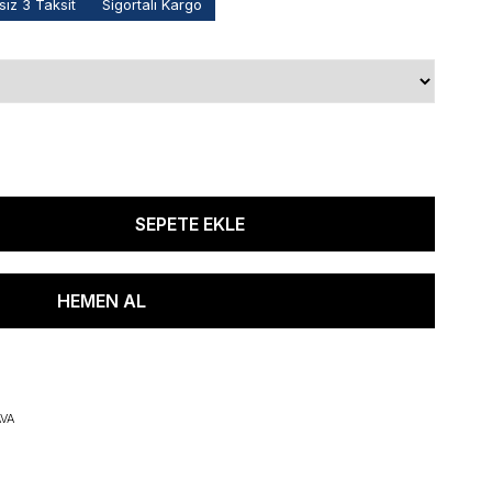
ız 3 Taksit
Sigortalı Kargo
VA