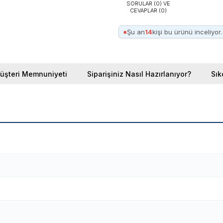
SORULAR (0) VE
CEVAPLAR (0)
●
Şu an
14
kişi bu ürünü inceliyor.
üşteri Memnuniyeti
Siparişiniz Nasıl Hazırlanıyor?
Sık