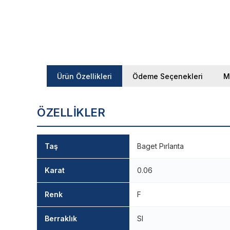
Ürün Özellikleri
Ödeme Seçenekleri
M
ÖZELLIKLER
Taş
Baget Pırlanta
Karat
0.06
Renk
F
Berraklık
SI