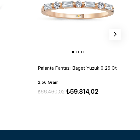
P
Pırlanta Fantazi Baget Yüzük 0.26 Ct
t
C
2
2,56 Gram
₺59.814,02
₺
₺66.460,02