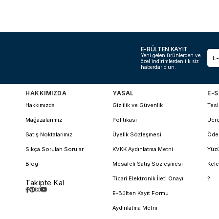
E-BÜLTEN KAYIT
Yeni gelen ürünlerden ve
özel indirimlerden ilk siz
haberdar olun.
HAKKIMIZDA
YASAL
E-S
Hakkımızda
Gizlilik ve Güvenlik
Tesl
Mağazalarımız
Politikası
Ücre
Satış Noktalarımız
Üyelik Sözleşmesi
Öde
Sıkça Sorulan Sorular
KVKK Aydınlatma Metni
Yüzü
Blog
Mesafeli Satış Sözleşmesi
Kele
Ticari Elektronik İleti Onayı
?
Takipte Kal
E-Bülten Kayıt Formu
Aydınlatma Metni