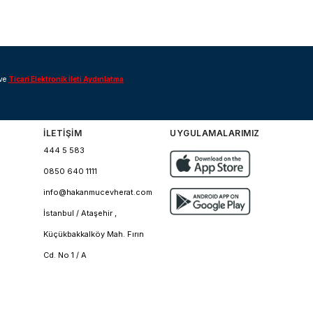
ve
Ticari Elektronik İleti Aydınlatma
İLETİŞİM
UYGULAMALARIMIZ
444 5 583
0850 640 1111
info@hakanmucevherat.com
İstanbul / Ataşehir ,
Küçükbakkalköy Mah. Fırın
Cd. No 1 / A