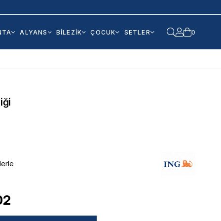
NTA
ALYANS
BİLEZİK
ÇOCUK
SETLER
0
iği
lerle
02