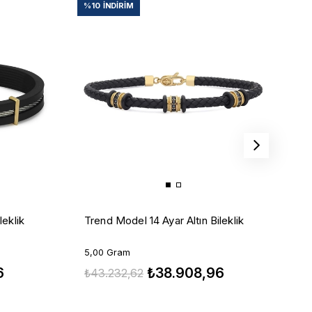
%10
İNDIRIM
%
T
leklik
Trend Model 14 Ayar Altın Bileklik
4
5,00 Gram
6
₺38.908,96
₺
₺43.232,62