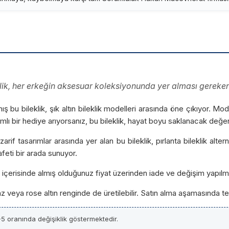
leklik, her erkeğin aksesuar koleksiyonunda yer alması gereken
anmış bu bileklik, şık altın bileklik modelleri arasında öne çıkıyor
lamlı bir hediye arıyorsanız, bu bileklik, hayat boyu saklanacak değer
zarif tasarımlar arasında yer alan bu bileklik, pırlanta bileklik alter
afeti bir arada sunuyor.
ün içerisinde almış olduğunuz fiyat üzerinden iade ve değişim yapılm
yaz veya rose altın renginde de üretilebilir. Satın alma aşamasında ter
5 oranında değişiklik göstermektedir.