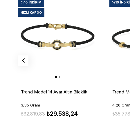
%10
İNDIRIM
%10
İNDIR
HIZLI KARGO
Trend Model 14 Ayar Altın Bileklik
Trend Mod
3,85 Gram
4,20 Gra
₺29.538,24
₺32.819,83
₺35.778