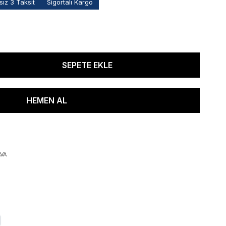
ız 3 Taksit
Sigortalı Kargo
VA