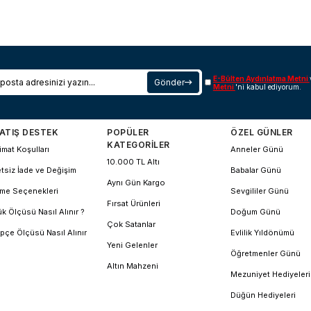
E-Bülten Aydınlatma Metni
Gönder
Metni
'ni kabul ediyorum.
ATIŞ DESTEK
POPÜLER
ÖZEL GÜNLER
KATEGORİLER
imat Koşulları
Anneler Günü
10.000 TL Altı
tsiz İade ve Değişim
Babalar Günü
Aynı Gün Kargo
me Seçenekleri
Sevgililer Günü
Fırsat Ürünleri
k Ölçüsü Nasıl Alınır ?
Doğum Günü
Çok Satanlar
pçe Ölçüsü Nasıl Alınır
Evlilik Yıldönümü
Yeni Gelenler
Öğretmenler Günü
Altın Mahzeni
Mezuniyet Hediyeleri
Düğün Hediyeleri