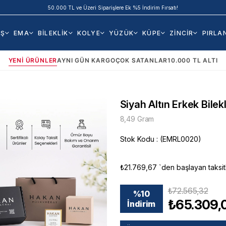
50.000 TL ve Üzeri Siparişlere Ek %5 İndirim Fırsatı!
AŞ
EMA
BİLEKLİK
KOLYE
YÜZÜK
KÜPE
ZİNCİR
PIRLA
YENI ÜRÜNLER
AYNI GÜN KARGO
ÇOK SATANLAR
10.000 TL ALTI
Siyah Altın Erkek Bilekl
8,49 Gram
Stok Kodu
(EMRL0020)
₺21.769,67
`den başlayan taksit
₺72.565,32
%
10
₺65.309,
İndirim