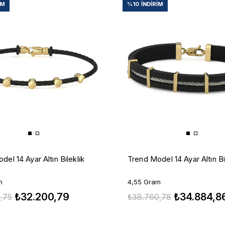
IM
%10
İNDIRIM
el 14 Ayar Altın Bileklik
Trend Model 14 Ayar Altın Bi
m
4,55 Gram
₺32.200,79
₺34.884,8
,75
₺38.760,78