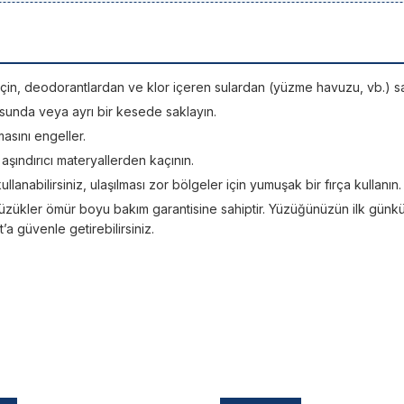
si için, deodorantlardan ve klor içeren sulardan (yüzme havuzu, vb.) sa
sunda veya ayrı bir kesede saklayın.
asını engeller.
; aşındırıcı materyallerden kaçının.
kullanabilirsiniz, ulaşılması zor bölgeler için yumuşak bir fırça kullanın.
üzükler ömür boyu bakım garantisine sahiptir. Yüzüğünüzün ilk günkü ışı
 güvenle getirebilirsiniz.