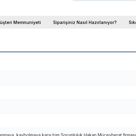
üşteri Memnuniyeti
Siparişiniz Nasıl Hazırlanıyor?
Sık
ınmaya, kaybolmaya karşı tüm Sorumluluk Hakan Mücevherat firmasına