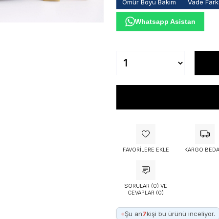
Ömür Boyu Bakım
Vade Farks
Whatsapp Asistan
FAVORILERE EKLE
KARGO BEDA
SORULAR (0) VE
CEVAPLAR (0)
●
Şu an
7
kişi bu ürünü inceliyor.