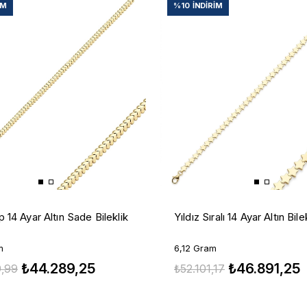
IM
%10
İNDIRIM
lp 14 Ayar Altın Sade Bileklik
Yıldız Sıralı 14 Ayar Altın Bile
m
6,12 Gram
₺44.289,25
₺46.891,25
,99
₺52.101,17