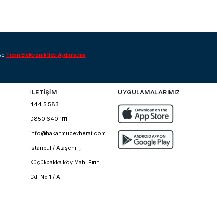
ve
Ticari Elektronik İleti Aydınlatma
İLETİŞİM
UYGULAMALARIMIZ
444 5 583
0850 640 1111
info@hakanmucevherat.com
İstanbul / Ataşehir ,
Küçükbakkalköy Mah. Fırın
Cd. No 1 / A