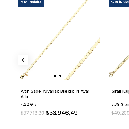
%10
İNDIRIM
%10
İNDIR
Altın Sade Yuvarlak Bileklik 14 Ayar
Sıralı Ka
Altın
4,22 Gram
5,78 Gra
₺33.946,49
₺37.718,39
₺49.209