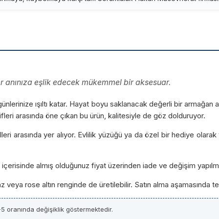
 her anınıza eşlik edecek mükemmel bir aksesuar.
 günlerinize ışıltı katar. Hayat boyu saklanacak değerli bir armağan 
tifleri arasında öne çıkan bu ürün, kalitesiyle de göz dolduruyor.
delleri arasında yer alıyor. Evlilik yüzüğü ya da özel bir hediye ola
ün içerisinde almış olduğunuz fiyat üzerinden iade ve değişim yapılm
yaz veya rose altın renginde de üretilebilir. Satın alma aşamasında ter
5 oranında değişiklik göstermektedir.