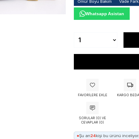
Ömür Boyu Bakım
Vade Farks
Whatsapp Asistan
FAVORILERE EKLE
KARGO BEDA
SORULAR (0) VE
CEVAPLAR (0)
●
Şu an
24
kişi bu ürünü inceliyor