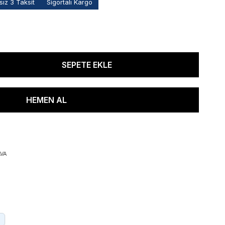
ız 3 Taksit
Sigortalı Kargo
VA
.