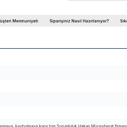
üşteri Memnuniyeti
Siparişiniz Nasıl Hazırlanıyor?
Sık
ınmaya, kaybolmaya karşı tüm Sorumluluk Hakan Mücevherat firmasına