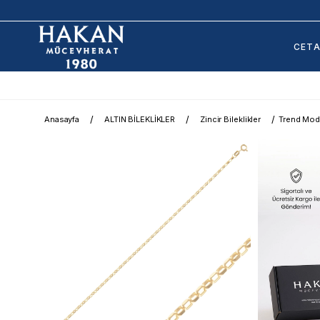
CET
Anasayfa
ALTIN BİLEKLİKLER
Zincir Bileklikler
Trend Model