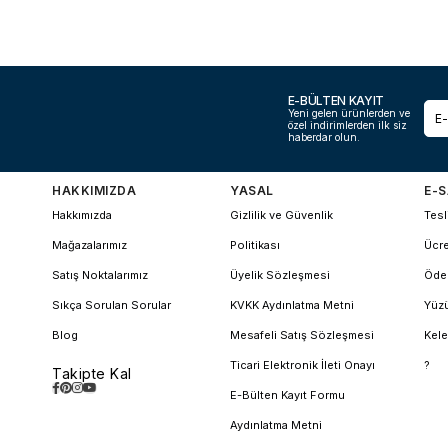
E-BÜLTEN KAYIT
Yeni gelen ürünlerden ve
özel indirimlerden ilk siz
haberdar olun.
HAKKIMIZDA
YASAL
E-S
Hakkımızda
Gizlilik ve Güvenlik
Tesl
Mağazalarımız
Politikası
Ücre
Satış Noktalarımız
Üyelik Sözleşmesi
Öde
Sıkça Sorulan Sorular
KVKK Aydınlatma Metni
Yüzü
Blog
Mesafeli Satış Sözleşmesi
Kele
Ticari Elektronik İleti Onayı
?
Takipte Kal
E-Bülten Kayıt Formu
Aydınlatma Metni