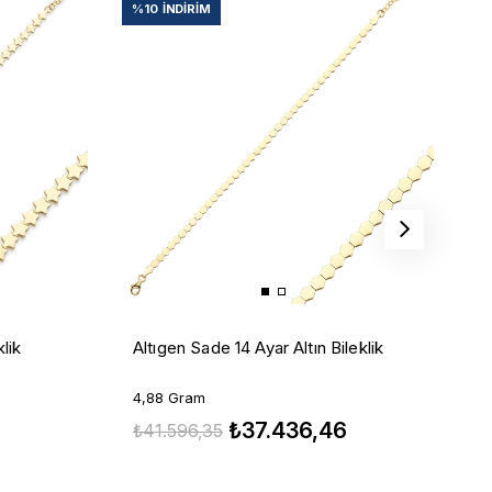
%10
İNDIRIM
%
3
klik
Altıgen Sade 14 Ayar Altın Bileklik
9
4,88 Gram
₺37.436,46
₺
₺41.596,35