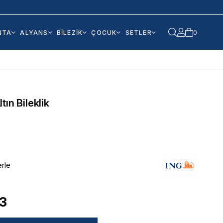
NTA
ALYANS
BİLEZİK
ÇOCUK
SETLER
0
ın Bileklik
erle
23