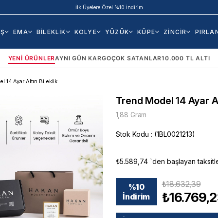
İlk Üyelere Özel %10 İndirim
AŞ
EMA
BİLEKLİK
KOLYE
YÜZÜK
KÜPE
ZİNCİR
PIRLA
YENI ÜRÜNLER
AYNI GÜN KARGO
ÇOK SATANLAR
10.000 TL ALTI
 14 Ayar Altın Bileklik
Trend Model 14 Ayar Alt
1,88 Gram
Stok Kodu
(1BL0021213)
₺5.589,74
`den başlayan taksitl
₺18.632,39
%
10
₺16.769,
İndirim