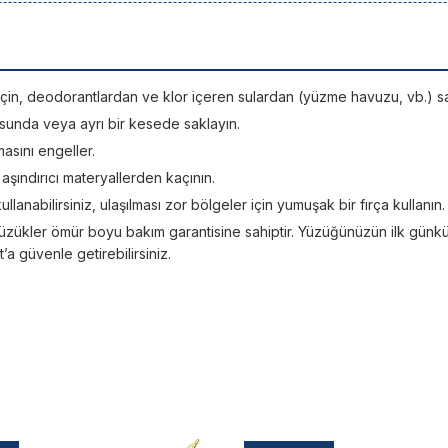
si için, deodorantlardan ve klor içeren sulardan (yüzme havuzu, vb.) sa
sunda veya ayrı bir kesede saklayın.
asını engeller.
; aşındırıcı materyallerden kaçının.
kullanabilirsiniz, ulaşılması zor bölgeler için yumuşak bir fırça kullanın.
üzükler ömür boyu bakım garantisine sahiptir. Yüzüğünüzün ilk günkü ışı
 güvenle getirebilirsiniz.