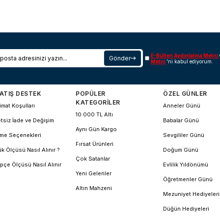
E-Bülten Aydınlatma Metni
Gönder
Metni
'ni kabul ediyorum.
ATIŞ DESTEK
POPÜLER
ÖZEL GÜNLER
KATEGORİLER
imat Koşulları
Anneler Günü
10.000 TL Altı
tsiz İade ve Değişim
Babalar Günü
Aynı Gün Kargo
me Seçenekleri
Sevgililer Günü
Fırsat Ürünleri
k Ölçüsü Nasıl Alınır ?
Doğum Günü
Çok Satanlar
pçe Ölçüsü Nasıl Alınır
Evlilik Yıldönümü
Yeni Gelenler
Öğretmenler Günü
Altın Mahzeni
Mezuniyet Hediyeleri
Düğün Hediyeleri