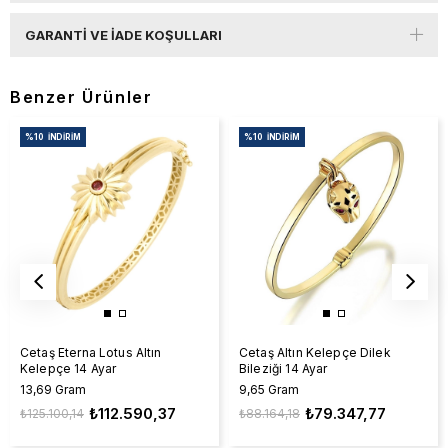
GARANTI VE İADE KOŞULLARI
Benzer Ürünler
%10
İNDIRIM
%10
İNDIRIM
Cetaş Eterna Lotus Altın
Cetaş Altın Kelepçe Dilek
Kelepçe 14 Ayar
Bileziği 14 Ayar
13,69 Gram
9,65 Gram
₺112.590,37
₺79.347,77
₺125.100,14
₺88.164,18