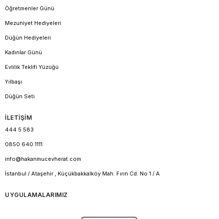
Öğretmenler Günü
Mezuniyet Hediyeleri
Düğün Hediyeleri
Kadınlar Günü
Evlilik Teklifi Yüzüğü
Yılbaşı
Düğün Seti
İLETİŞİM
444 5 583
0850 640 1111
info@hakanmucevherat.com
İstanbul / Ataşehir , Küçükbakkalköy Mah. Fırın Cd. No 1 / A
UYGULAMALARIMIZ