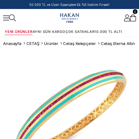
14 Ayar Ürünlerde Havale/EFT İndirimi
0
YENI ÜRÜNLER
AYNI GÜN KARGO
ÇOK SATANLAR
10.000 TL ALTI
Anasayfa
CETAŞ
Ürünler
Cetaş Kelepçeler