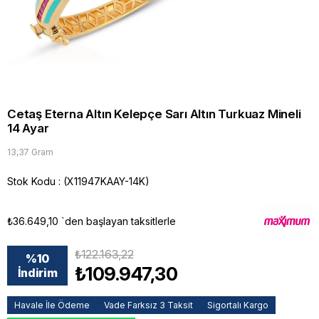
Cetaş Eterna Altın Kelepçe Sarı Altın Turkuaz Mineli
14 Ayar
13,37 Gram
Stok Kodu
(X11947KAAY-14K)
₺36.649,10
`den başlayan taksitlerle
₺122.163,22
%
10
₺109.947,30
İndirim
Havale İle Ödeme
Vade Farksız 3 Taksit
Sigortalı Kargo