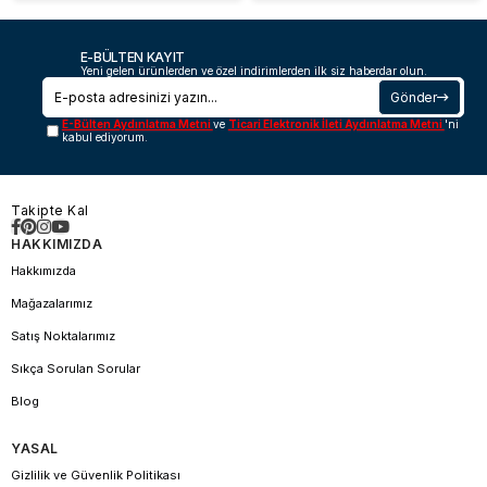
E-BÜLTEN KAYIT
Yeni gelen ürünlerden ve özel indirimlerden ilk siz haberdar olun.
Gönder
E-Bülten Aydınlatma Metni
ve
Ticari Elektronik İleti Aydınlatma Metni
'ni
kabul ediyorum.
Takipte Kal
HAKKIMIZDA
Hakkımızda
Mağazalarımız
Satış Noktalarımız
Sıkça Sorulan Sorular
Blog
YASAL
Gizlilik ve Güvenlik Politikası