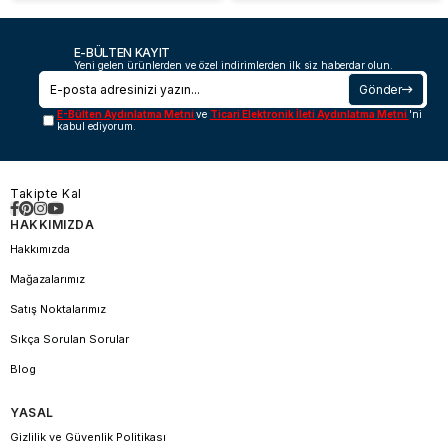
E-BÜLTEN KAYIT
Yeni gelen ürünlerden ve özel indirimlerden ilk siz haberdar olun.
Gönder
E-Bülten Aydınlatma Metni
ve
Ticari Elektronik İleti Aydınlatma Metni
'ni
kabul ediyorum.
Takipte Kal
HAKKIMIZDA
Hakkımızda
Mağazalarımız
Satış Noktalarımız
Sıkça Sorulan Sorular
Blog
YASAL
Gizlilik ve Güvenlik Politikası