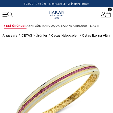
50.000 TL ve Üzeri Siparişlere Ek %5 İndirim Fırsatı!
0
YENI ÜRÜNLER
AYNI GÜN KARGO
ÇOK SATANLAR
10.000 TL ALTI
Anasayfa
CETAŞ
Ürünler
Cetaş Kelepçeler