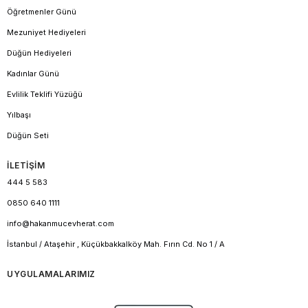
Öğretmenler Günü
Mezuniyet Hediyeleri
Düğün Hediyeleri
Kadınlar Günü
Evlilik Teklifi Yüzüğü
Yılbaşı
Düğün Seti
İLETİŞİM
444 5 583
0850 640 1111
info@hakanmucevherat.com
İstanbul / Ataşehir , Küçükbakkalköy Mah. Fırın Cd. No 1 / A
UYGULAMALARIMIZ