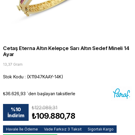
Cetaş Eterna Altın Kelepçe Sarı Altın Sedef Mineli 14
Ayar
13,37 Gram
Stok Kodu
(X11947KAAY-14K)
₺36.626,93
`den başlayan taksitlerle
₺122.089,31
%
10
₺109.880,78
İndirim
Havale İle Ödeme
Vade Farksız 3 Taksit
Sigortalı Kargo