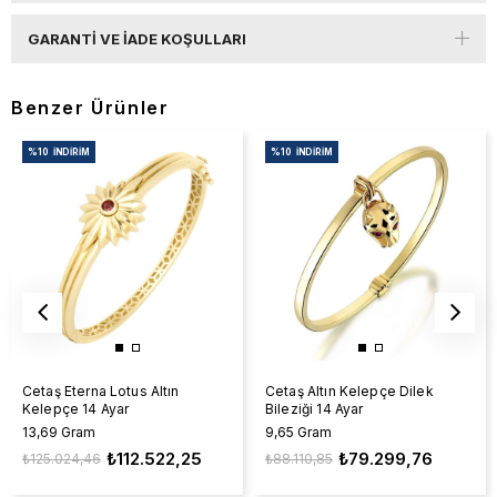
GARANTI VE İADE KOŞULLARI
Benzer Ürünler
%10
İNDIRIM
%10
İNDIRIM
Cetaş Eterna Lotus Altın
Cetaş Altın Kelepçe Dilek
Kelepçe 14 Ayar
Bileziği 14 Ayar
13,69 Gram
9,65 Gram
₺112.522,25
₺79.299,76
₺125.024,46
₺88.110,85