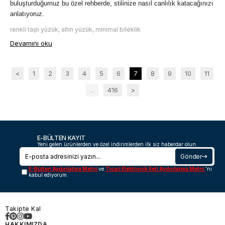
buluşturduğumuz bu özel rehberde, stilinize nasıl canlılık katacağınızı 
anlatıyoruz.
renkli taşlı yüzük, altın yüzük, minimal bileklik
Devamını oku
<
1
2
3
4
5
6
7
8
9
10
11
...
416
>
E-BÜLTEN KAYIT
Yeni gelen ürünlerden ve özel indirimlerden ilk siz haberdar olun.
Gönder
E-Bülten Aydınlatma Metni
ve
Ticari Elektronik İleti Aydınlatma Metni
'ni
kabul ediyorum.
Takipte Kal
HAKKIMIZDA