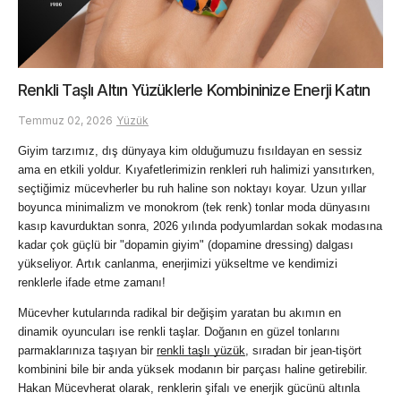
Renkli Taşlı Altın Yüzüklerle Kombininize Enerji Katın
Temmuz 02, 2026
Yüzük
Giyim tarzımız, dış dünyaya kim olduğumuzu fısıldayan en sessiz 
ama en etkili yoldur. Kıyafetlerimizin renkleri ruh halimizi yansıtırken, 
seçtiğimiz mücevherler bu ruh haline son noktayı koyar. Uzun yıllar 
boyunca minimalizm ve monokrom (tek renk) tonlar moda dünyasını 
kasıp kavurduktan sonra, 2026 yılında podyumlardan sokak modasına 
kadar çok güçlü bir "dopamin giyim" (dopamine dressing) dalgası 
yükseliyor. Artık canlanma, enerjimizi yükseltme ve kendimizi 
renklerle ifade etme zamanı!
Mücevher kutularında radikal bir değişim yaratan bu akımın en 
dinamik oyuncuları ise renkli taşlar. Doğanın en güzel tonlarını 
parmaklarınıza taşıyan bir
renkli taşlı yüzük
, sıradan bir jean-tişört 
kombinini bile bir anda yüksek modanın bir parçası haline getirebilir. 
Hakan Mücevherat olarak, renklerin şifalı ve enerjik gücünü altınla 