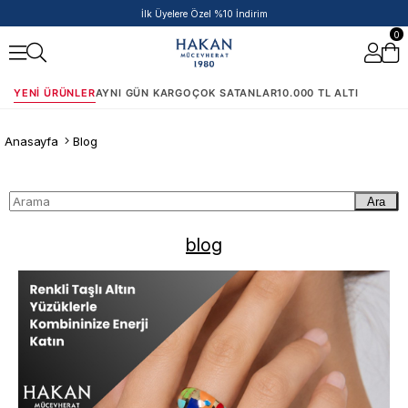
İlk Üyelere Özel %10 İndirim
0
YENI ÜRÜNLER
AYNI GÜN KARGO
ÇOK SATANLAR
10.000 TL ALTI
Anasayfa
Blog
Ara
blog