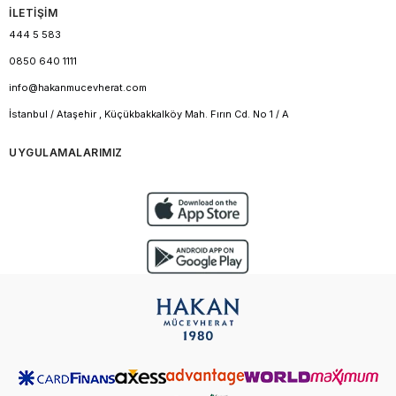
İLETİŞİM
444 5 583
0850 640 1111
info@hakanmucevherat.com
İstanbul / Ataşehir , Küçükbakkalköy Mah. Fırın Cd. No 1 / A
UYGULAMALARIMIZ