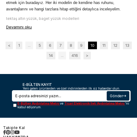
etmek için buradayız. Her iki modelin de kendine has ruhunu, 
avantajlarını ve hangi tarzlara hitap ettiğini detaylıca inceleyelim.
tektaş altın yüzük, baget yüzük modelleri
Devamını oku
<
1
...
5
6
7
8
9
10
11
12
13
14
...
416
>
E-BÜLTEN KAYIT
Yeni gelen ürünlerden ve özel indirimlerden ilk siz haberdar olun.
Gönder
E-Bülten Aydınlatma Metni
ve
Ticari Elektronik İleti Aydınlatma Metni
'ni
kabul ediyorum.
Takipte Kal