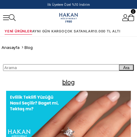
İlk Üyelere Özel %10 İndirim
0
YENI ÜRÜNLER
AYNI GÜN KARGO
ÇOK SATANLAR
10.000 TL ALTI
Anasayfa
Blog
Ara
blog