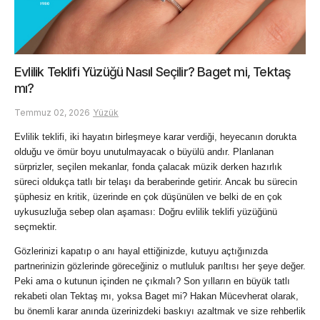
Evlilik Teklifi Yüzüğü Nasıl Seçilir? Baget mi, Tektaş
mı?
Temmuz 02, 2026
Yüzük
Evlilik teklifi, iki hayatın birleşmeye karar verdiği, heyecanın dorukta 
olduğu ve ömür boyu unutulmayacak o büyülü andır. Planlanan 
sürprizler, seçilen mekanlar, fonda çalacak müzik derken hazırlık 
süreci oldukça tatlı bir telaşı da beraberinde getirir. Ancak bu sürecin 
şüphesiz en kritik, üzerinde en çok düşünülen ve belki de en çok 
uykusuzluğa sebep olan aşaması: Doğru evlilik teklifi yüzüğünü 
seçmektir.
Gözlerinizi kapatıp o anı hayal ettiğinizde, kutuyu açtığınızda 
partnerinizin gözlerinde göreceğiniz o mutluluk parıltısı her şeye değer. 
Peki ama o kutunun içinden ne çıkmalı? Son yılların en büyük tatlı 
rekabeti olan Tektaş mı, yoksa Baget mi? Hakan Mücevherat olarak, 
bu önemli karar anında üzerinizdeki baskıyı azaltmak ve size rehberlik 