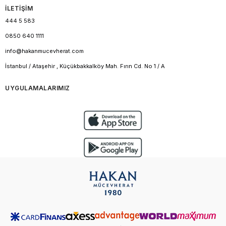
İLETİŞİM
444 5 583
0850 640 1111
info@hakanmucevherat.com
İstanbul / Ataşehir , Küçükbakkalköy Mah. Fırın Cd. No 1 / A
UYGULAMALARIMIZ