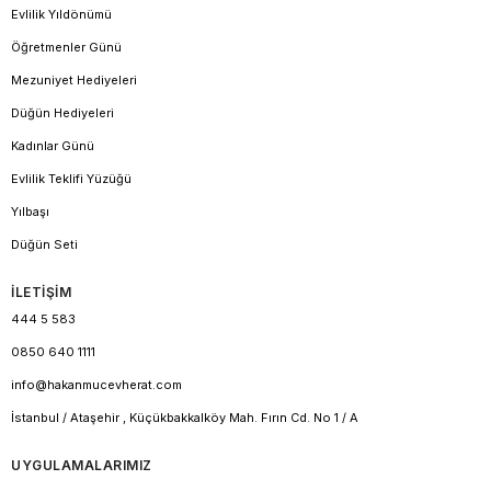
Evlilik Yıldönümü
Öğretmenler Günü
Mezuniyet Hediyeleri
Düğün Hediyeleri
Kadınlar Günü
Evlilik Teklifi Yüzüğü
Yılbaşı
Düğün Seti
İLETİŞİM
444 5 583
0850 640 1111
info@hakanmucevherat.com
İstanbul / Ataşehir , Küçükbakkalköy Mah. Fırın Cd. No 1 / A
UYGULAMALARIMIZ