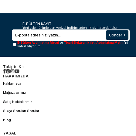
E-BÜLTEN KAYIT
Yeni gelen ürünlerden ve özel indirimlerden ilk siz haberdar olun.
Gönder
E-Bülten Aydınlatma Metni
ve
Ticari Elektronik İleti Aydınlatma Metni
'ni
kabul ediyorum.
Takipte Kal
HAKKIMIZDA
Hakkımızda
Mağazalarımız
Satış Noktalarımız
Sıkça Sorulan Sorular
Blog
YASAL