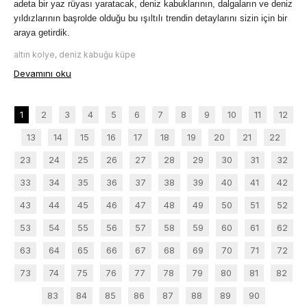
adeta bir yaz rüyası yaratacak, deniz kabuklarının, dalgaların ve deniz 
yıldızlarının başrolde olduğu bu ışıltılı trendin detaylarını sizin için bir 
araya getirdik.
altın kolye, deniz kabuğu küpe
Devamını oku
1
2
3
4
5
6
7
8
9
10
11
12
13
14
15
16
17
18
19
20
21
22
23
24
25
26
27
28
29
30
31
32
33
34
35
36
37
38
39
40
41
42
43
44
45
46
47
48
49
50
51
52
53
54
55
56
57
58
59
60
61
62
63
64
65
66
67
68
69
70
71
72
73
74
75
76
77
78
79
80
81
82
83
84
85
86
87
88
89
90