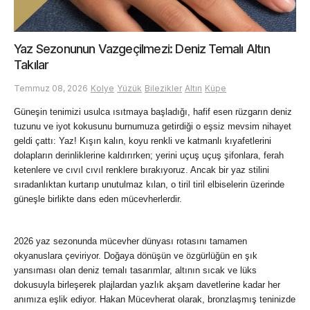
Yaz Sezonunun Vazgeçilmezi: Deniz Temalı Altın
Takılar
Temmuz 08, 2026
Kolye
Yüzük
Bilezikler
Altın
Küpe
Güneşin tenimizi usulca ısıtmaya başladığı, hafif esen rüzgarın deniz 
tuzunu ve iyot kokusunu burnumuza getirdiği o eşsiz mevsim nihayet 
geldi çattı: Yaz! Kışın kalın, koyu renkli ve katmanlı kıyafetlerini 
dolapların derinliklerine kaldırırken; yerini uçuş uçuş şifonlara, ferah 
ketenlere ve cıvıl cıvıl renklere bırakıyoruz. Ancak bir yaz stilini 
sıradanlıktan kurtarıp unutulmaz kılan, o tiril tiril elbiselerin üzerinde 
güneşle birlikte dans eden mücevherlerdir.
2026 yaz sezonunda mücevher dünyası rotasını tamamen 
okyanuslara çeviriyor. Doğaya dönüşün ve özgürlüğün en şık 
yansıması olan deniz temalı tasarımlar, altının sıcak ve lüks 
dokusuyla birleşerek plajlardan yazlık akşam davetlerine kadar her 
anımıza eşlik ediyor. Hakan Mücevherat olarak, bronzlaşmış teninizde 