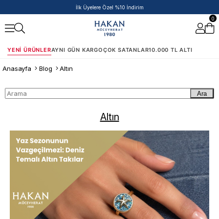
İlk Üyelere Özel %10 İndirim
0
YENI ÜRÜNLER
AYNI GÜN KARGO
ÇOK SATANLAR
10.000 TL ALTI
Anasayfa
Blog
Altın
Ara
Altın