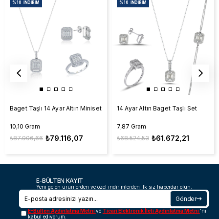
%10
İNDIRIM
%10
İNDIRIM
Baget Taşlı 14 Ayar Altın Miniset
14 Ayar Altın Baget Taşlı Set
10,10 Gram
7,87 Gram
₺79.116,07
₺61.672,21
₺87.906,66
₺68.524,53
E-BÜLTEN KAYIT
Yeni gelen ürünlerden ve özel indirimlerden ilk siz haberdar olun.
Gönder
E-Bülten Aydınlatma Metni
ve
Ticari Elektronik İleti Aydınlatma Metni
'ni
kabul ediyorum.