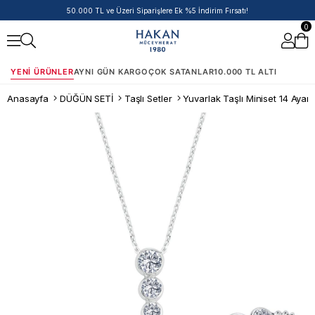
14 Ayar Ürünlerde Havale/EFT İndirimi
0
YENI ÜRÜNLER
AYNI GÜN KARGO
ÇOK SATANLAR
10.000 TL ALTI
Anasayfa
DÜĞÜN SETİ
Taşlı Setler
Yuvarlak Taşlı Miniset 14 Ayar A