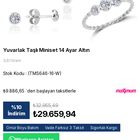
Yuvarlak Taşlı Miniset 14 Ayar Altın
3,61 Gram
Stok Kodu
(TMS646-16-W)
₺9.886,65
`den başlayan taksitlerle
₺32.955,49
%
10
₺29.659,94
İndirim
Ömür Boyu Bakım
Vade Farksız 3 Taksit
Sigortalı Kargo
Whatsapp Asistan