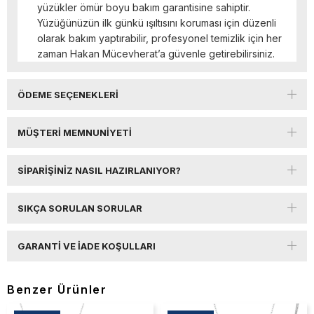
yüzükler ömür boyu bakım garantisine sahiptir.
Yüzüğünüzün ilk günkü ışıltısını koruması için düzenli
olarak bakım yaptırabilir, profesyonel temizlik için her
zaman Hakan Mücevherat’a güvenle getirebilirsiniz.
ÖDEME SEÇENEKLERI
MÜŞTERI MEMNUNIYETI
SIPARIŞINIZ NASIL HAZIRLANIYOR?
SIKÇA SORULAN SORULAR
GARANTI VE İADE KOŞULLARI
Benzer Ürünler