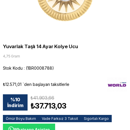
Yuvarlak Taşlı 14 Ayar Kolye Ucu
4,75 Gram
Stok Kodu
(1BR0008788)
₺12.571,01
`den başlayan taksitlerle
₺41.903,66
%
10
₺37.713,03
İndirim
Ömür Boyu Bakım
Vade Farksız 3 Taksit
Sigortalı Kargo
Whatsapp Asistan