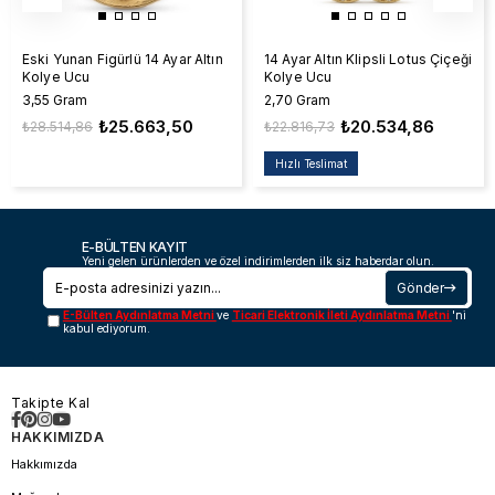
Eski Yunan Figürlü 14 Ayar Altın
14 Ayar Altın Klipsli Lotus Çiçeği
Kolye Ucu
Kolye Ucu
3,55 Gram
2,70 Gram
₺25.663,50
₺20.534,86
₺28.514,86
₺22.816,73
Hızlı Teslimat
E-BÜLTEN KAYIT
Yeni gelen ürünlerden ve özel indirimlerden ilk siz haberdar olun.
Gönder
E-Bülten Aydınlatma Metni
ve
Ticari Elektronik İleti Aydınlatma Metni
'ni
kabul ediyorum.
Takipte Kal
HAKKIMIZDA
Hakkımızda