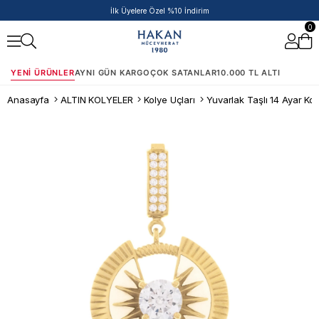
İlk Üyelere Özel %10 İndirim
0
YENI ÜRÜNLER
AYNI GÜN KARGO
ÇOK SATANLAR
10.000 TL ALTI
Anasayfa
ALTIN KOLYELER
Kolye Uçları
Yuvarlak Taşlı 14 Ayar Ko