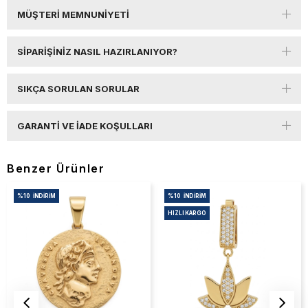
MÜŞTERI MEMNUNIYETI
SIPARIŞINIZ NASIL HAZIRLANIYOR?
SIKÇA SORULAN SORULAR
GARANTI VE İADE KOŞULLARI
Benzer Ürünler
%10
İNDIRIM
%10
İNDIRIM
HIZLI KARGO