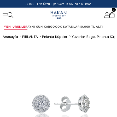
50.000 TL ve Üzeri Siparişlere Ek %5 İndirim Fırsatı!
0
YENI ÜRÜNLER
AYNI GÜN KARGO
ÇOK SATANLAR
10.000 TL ALTI
Anasayfa
PIRLANTA
Pırlanta Küpeler
Yuvarlak Baget Pırlanta Küp