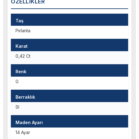
ÖZELLIKLER
Taş
Pırlanta
Karat
0,42 Ct
Renk
G
Berraklık
SI
Maden Ayarı
14 Ayar