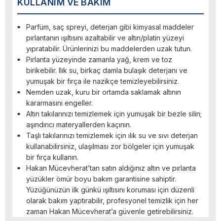
KULLANIM VE BAKIM
Parfüm, saç spreyi, deterjan gibi kimyasal maddeler
pırlantanın ışıltısını azaltabilir ve altın/platin yüzeyi
yıpratabilir. Ürünlerinizi bu maddelerden uzak tutun.
Pırlanta yüzeyinde zamanla yağ, krem ve toz
birikebilir. Ilık su, birkaç damla bulaşık deterjanı ve
yumuşak bir fırça ile nazikçe temizleyebilirsiniz.
Nemden uzak, kuru bir ortamda saklamak altının
kararmasını engeller.
Altın takılarınızı temizlemek için yumuşak bir bezle silin;
aşındırıcı materyallerden kaçının.
Taşlı takılarınızı temizlemek için ılık su ve sıvı deterjan
kullanabilirsiniz, ulaşılması zor bölgeler için yumuşak
bir fırça kullanın.
Hakan Mücevherat’tan satın aldığınız altın ve pırlanta
yüzükler ömür boyu bakım garantisine sahiptir.
Yüzüğünüzün ilk günkü ışıltısını koruması için düzenli
olarak bakım yaptırabilir, profesyonel temizlik için her
zaman Hakan Mücevherat’a güvenle getirebilirsiniz.