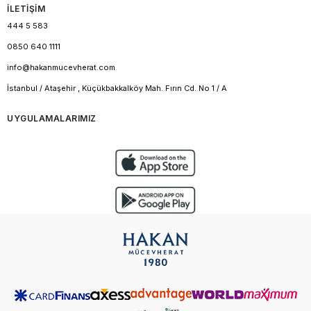
İLETİŞİM
444 5 583
0850 640 1111
info@hakanmucevherat.com
İstanbul / Ataşehir , Küçükbakkalköy Mah. Fırın Cd. No 1 / A
UYGULAMALARIMIZ