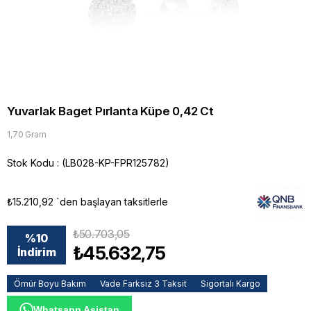
Yuvarlak Baget Pırlanta Küpe 0,42 Ct
1,70 Gram
Stok Kodu
(LB028-KP-FPR125782)
₺15.210,92
`den başlayan taksitlerle
₺50.703,05
%
10
₺45.632,75
İndirim
Ömür Boyu Bakım
Vade Farksız 3 Taksit
Sigortalı Kargo
Whatsapp Asistan