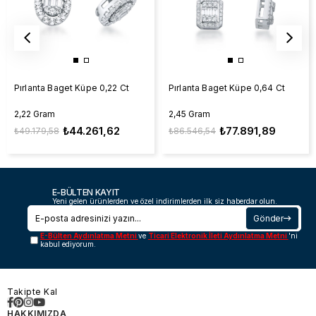
Pırlanta Baget Küpe 0,22 Ct
Pırlanta Baget Küpe 0,64 Ct
2,22 Gram
2,45 Gram
₺44.261,62
₺77.891,89
₺49.179,58
₺86.546,54
E-BÜLTEN KAYIT
Yeni gelen ürünlerden ve özel indirimlerden ilk siz haberdar olun.
Gönder
E-Bülten Aydınlatma Metni
ve
Ticari Elektronik İleti Aydınlatma Metni
'ni
kabul ediyorum.
Takipte Kal
HAKKIMIZDA