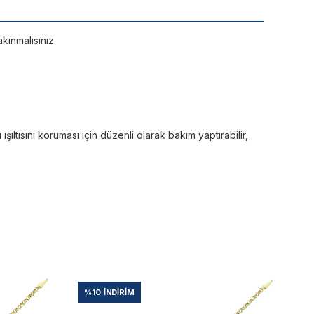
kınmalısınız.
ltısını koruması için düzenli olarak bakım yaptırabilir,
%10
İNDIRIM
%