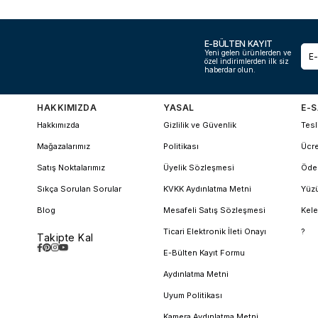
E-BÜLTEN KAYIT
Yeni gelen ürünlerden ve
özel indirimlerden ilk siz
haberdar olun.
HAKKIMIZDA
YASAL
E-S
Hakkımızda
Gizlilik ve Güvenlik
Tesl
Mağazalarımız
Politikası
Ücre
Satış Noktalarımız
Üyelik Sözleşmesi
Öde
Sıkça Sorulan Sorular
KVKK Aydınlatma Metni
Yüzü
Blog
Mesafeli Satış Sözleşmesi
Kele
Ticari Elektronik İleti Onayı
?
Takipte Kal
E-Bülten Kayıt Formu
Aydınlatma Metni
Uyum Politikası
Kamera Aydınlatma Metni