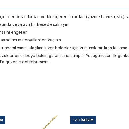
si için, deodorantlardan ve klor içeren sulardan (yüzme havuzu, vb.) sa
sunda veya ayrı bir kesede saklayın.
asını engeller.
; aşındırıcı materyallerden kaçının.
kullanabilirsiniz, ulaşılması zor bölgeler için yumuşak bir fırça kullanın.
üzükler ömür boyu bakım garantisine sahiptir. Yüzüğünüzün ilk günkü ışı
 güvenle getirebilirsiniz.
IM
%10
İNDIRIM