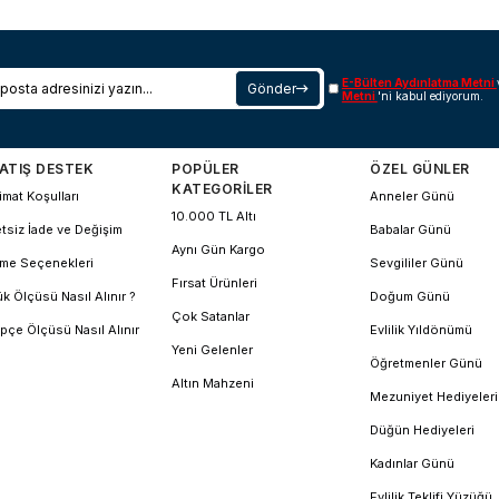
E-Bülten Aydınlatma Metni
Gönder
Metni
'ni kabul ediyorum.
ATIŞ DESTEK
POPÜLER
ÖZEL GÜNLER
KATEGORİLER
imat Koşulları
Anneler Günü
10.000 TL Altı
tsiz İade ve Değişim
Babalar Günü
Aynı Gün Kargo
me Seçenekleri
Sevgililer Günü
Fırsat Ürünleri
k Ölçüsü Nasıl Alınır ?
Doğum Günü
Çok Satanlar
pçe Ölçüsü Nasıl Alınır
Evlilik Yıldönümü
Yeni Gelenler
Öğretmenler Günü
Altın Mahzeni
Mezuniyet Hediyeleri
Düğün Hediyeleri
Kadınlar Günü
Evlilik Teklifi Yüzüğü