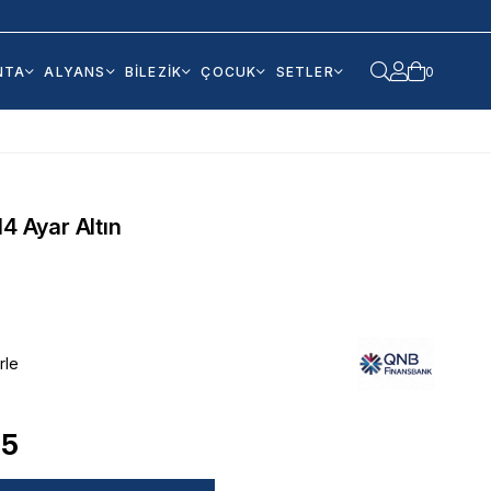
NTA
ALYANS
BİLEZİK
ÇOCUK
SETLER
0
14 Ayar Altın
rle
95