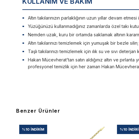
KULLANIM VE BAKIM
Altın takılarınızın parlaklığının uzun yıllar devam etme
Yüzüğünüzü kullanmadığınız zamanlarda özel takı kutu
Nemden uzak, kuru bir ortamda saklamak altının kararm
Altın takılarınızı temizlemek için yumuşak bir bezle silin
Taşlı takılarınızı temizlemek için ılık su ve sıvı deterjan 
Hakan Mücevherat’tan satın aldığınız altın ve pırlanta y
profesyonel temizlik için her zaman Hakan Mücevherat’a
Benzer Ürünler
%10
İNDIRIM
%10
İNDIR