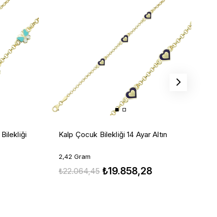
K
ilekliği
Kalp Çocuk Bilekliği 14 Ayar Altın
2
2,42 Gram
₺19.858,28
₺
₺22.064,45