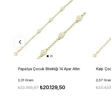
Papatya Çocuk Bilekliği 14 Ayar Altın
Kalp Çocu
2,31 Gram
2,57 Gra
₺20.129,50
₺22.365,97
₺23.423