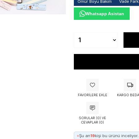
Ömür Boyu Bakım
Vade Farks
Whatsapp Asistan
FAVORILERE EKLE
KARGO BEDA
SORULAR (0) VE
CEVAPLAR (0)
●
Şu an
19
kişi bu ürünü inceliyor.