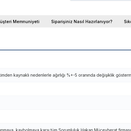
üşteri Memnuniyeti
Siparişiniz Nasıl Hazırlanıyor?
Sık
timden kaynaklı nedenlerle ağırlığı %+-5 oranında değişiklik gösterm
ınmaya, kaybolmaya karşı tüm Sorumluluk Hakan Mücevherat firmasına