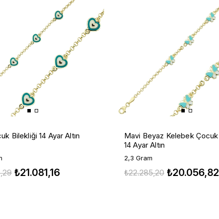
k Bilekliği 14 Ayar Altın
Mavi Beyaz Kelebek Çocuk B
14 Ayar Altın
m
2,3 Gram
₺21.081,16
₺20.056,82
,29
₺22.285,20