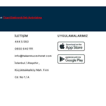
ve
Ticari Elektronik İleti Aydınlatma
İLETİŞİM
UYGULAMALARIMIZ
444 5 583
0850 640 1111
info@hakanmucevherat.com
İstanbul / Ataşehir ,
Küçükbakkalköy Mah. Fırın
Cd. No 1 / A