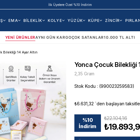
İlk Üyelere Özel %10 İndirim
AŞ
EMA
BİLEKLİK
KOLYE
YÜZÜK
KÜPE
ZİNCİR
PIRLA
YENI ÜRÜNLER
AYNI GÜN KARGO
ÇOK SATANLAR
10.000 TL ALTI
Bilekliği 14 Ayar Altın
Yonca Çocuk Bilekliği 
2,35 Gram
Stok Kodu
(990023259583)
₺6.631,32
`den başlayan taksitle
₺22.104,16
%
10
₺19.893,
İndirim