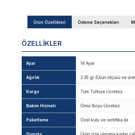
Ürün Özellikleri
Ödeme Seçenekleri
M
ÖZELLIKLER
Ayar
14 Ayar
Ağırlık
2.35 gr (Ürün ölçüsü ve üre
Kargo
Tüm Türkiye Ücretsiz
Bakım Hizmeti
Ömür Boyu Ücretsiz
Paketleme
Özel kutu ve sertifika ile
Sigorta
Ürün size ulaşana kadar çal