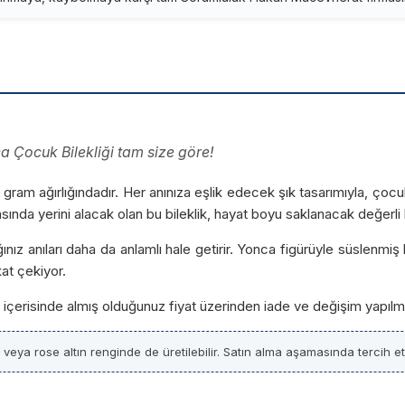
a Çocuk Bilekliği tam size göre!
.35 gram ağırlığındadır. Her anınıza eşlik edecek şık tasarımıyla, ço
 arasında yerini alacak olan bu bileklik, hayat boyu saklanacak değerl
ğınız anıları daha da anlamlı hale getirir. Yonca figürüyle süslenmiş 
kat çekiyor.
ün içerisinde almış olduğunuz fiyat üzerinden iade ve değişim yapılm
z veya rose altın renginde de üretilebilir. Satın alma aşamasında tercih etti