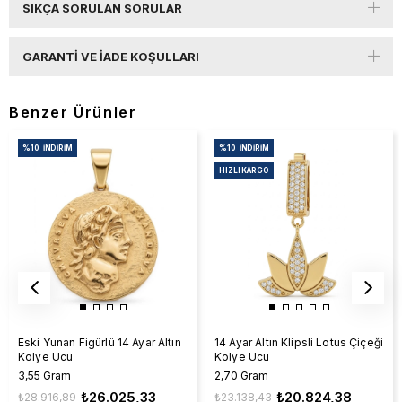
SIKÇA SORULAN SORULAR
GARANTI VE İADE KOŞULLARI
Benzer Ürünler
%10
İNDIRIM
%10
İNDIRIM
HIZLI KARGO
Eski Yunan Figürlü 14 Ayar Altın
14 Ayar Altın Klipsli Lotus Çiçeği
Kolye Ucu
Kolye Ucu
3,55 Gram
2,70 Gram
₺26.025,33
₺20.824,38
₺28.916,89
₺23.138,43