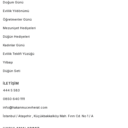
Doğum Günü
Evlilik Yıldönümü
Öğretmenler Günü
Mezuniyet Hediyeleri
Düğün Hediyeleri
Kadınlar Günü
Evlilik Teklifi Yüzüğü
Yılbaşı
Düğün Seti
İLETİŞİM
444 5 583
0850 640 1111
info@hakanmucevherat.com
İstanbul / Ataşehir , Küçükbakkalköy Mah. Fırın Cd. No 1 / A