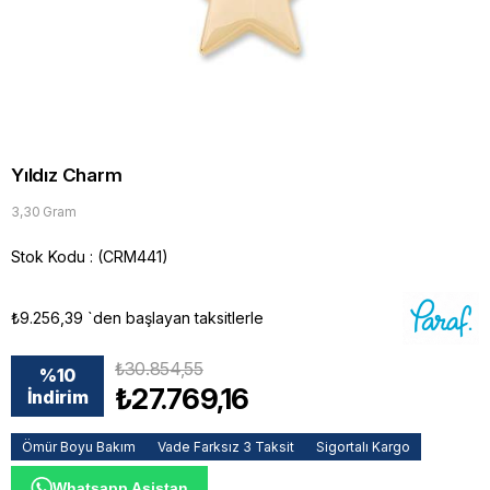
Yıldız Charm
3,30 Gram
Stok Kodu
(CRM441)
₺9.256,39
`den başlayan taksitlerle
₺30.854,55
%
10
₺27.769,16
İndirim
Ömür Boyu Bakım
Vade Farksız 3 Taksit
Sigortalı Kargo
Whatsapp Asistan