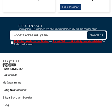
Hızlı Teslimat
E-BÜLTEN KAYIT
Yeni gelen ürünlerden ve özel indirimlerden ilk siz haberdar olun.
Gönder
E-Bülten Aydınlatma Metni
ve
Ticari Elektronik İleti Aydınlatma Metni
'ni
kabul ediyorum.
Takipte Kal
HAKKIMIZDA
Hakkımızda
Mağazalarımız
Satış Noktalarımız
Sıkça Sorulan Sorular
Blog