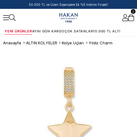
50.000 TL ve Üzeri Siparişlere Ek %5 İndirim Fırsatı!
0
YENI ÜRÜNLER
AYNI GÜN KARGO
ÇOK SATANLAR
10.000 TL ALTI
Anasayfa
ALTIN KOLYELER
Kolye Uçları
Yıldız Charm