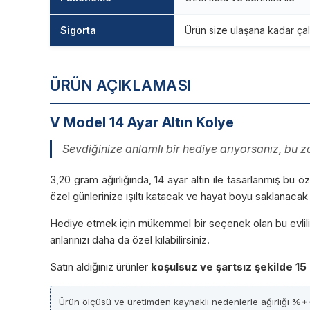
Sigorta
Ürün size ulaşana kadar çal
ÜRÜN AÇIKLAMASI
V Model 14 Ayar Altın Kolye
Sevdiğinize anlamlı bir hediye arıyorsanız, bu za
3,20 gram ağırlığında, 14 ayar altın ile tasarlanmış bu ö
özel günlerinize ışıltı katacak ve hayat boyu saklanacak 
Hediye etmek için mükemmel bir seçenek olan bu evlilik 
anlarınızı daha da özel kılabilirsiniz.
Satın aldığınız ürünler
koşulsuz ve şartsız şekilde 15
Ürün ölçüsü ve üretimden kaynaklı nedenlerle ağırlığı
%+