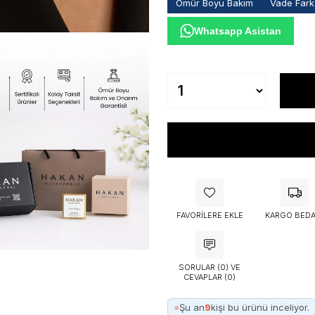
Ömür Boyu Bakım
Vade Farks
Whatsapp Asistan
FAVORILERE EKLE
KARGO BEDA
SORULAR (0) VE
CEVAPLAR (0)
●
Şu an
9
kişi bu ürünü inceliyor.