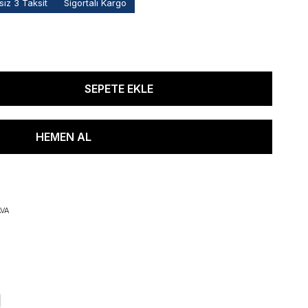
ız 3 Taksit
Sigortalı Kargo
VA