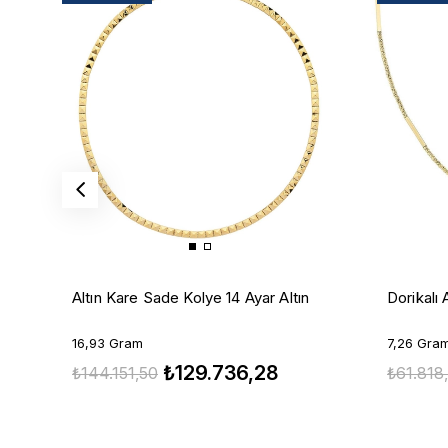
Altın Kare Sade Kolye 14 Ayar Altın
Dorikalı 
16,93 Gram
7,26 Gra
₺129.736,28
₺144.151,50
₺61.818