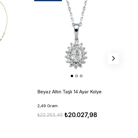
A
Beyaz Altın Taşlı 14 Ayar Kolye
9
2,49 Gram
₺20.027,98
₺
₺22.253,45