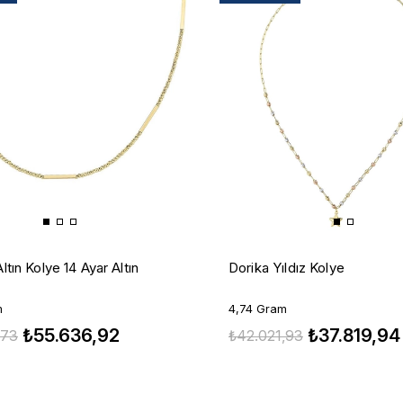
Dorika Yıldız Kolye
Altın Kolye 14 Ayar Altın
4,74 Gram
m
₺37.819,94
₺55.636,92
₺42.021,93
,73