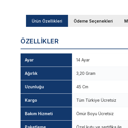
Ürün Özellikleri
Ödeme Seçenekleri
M
ÖZELLIKLER
Ayar
14 Ayar
Ağırlık
3,20 Gram
Uzunluğu
45 Cm
Kargo
Tüm Türkiye Ücretsiz
Bakım Hizmeti
Ömür Boyu Ücretsiz
Paketleme
Özel kutu ve sertifika ile