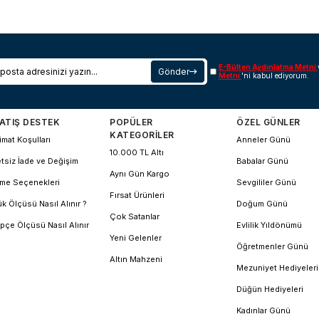
E-Bülten Aydınlatma Metni
Gönder
Metni
'ni kabul ediyorum.
ATIŞ DESTEK
POPÜLER
ÖZEL GÜNLER
KATEGORİLER
imat Koşulları
Anneler Günü
10.000 TL Altı
tsiz İade ve Değişim
Babalar Günü
Aynı Gün Kargo
me Seçenekleri
Sevgililer Günü
Fırsat Ürünleri
k Ölçüsü Nasıl Alınır ?
Doğum Günü
Çok Satanlar
pçe Ölçüsü Nasıl Alınır
Evlilik Yıldönümü
Yeni Gelenler
Öğretmenler Günü
Altın Mahzeni
Mezuniyet Hediyeleri
Düğün Hediyeleri
Kadınlar Günü