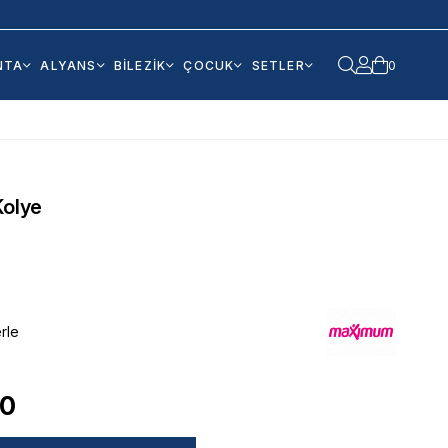
NTA
ALYANS
BİLEZİK
ÇOCUK
SETLER
0
Kolye
rle
70