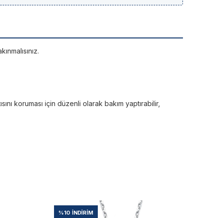
kınmalısınız.
sını koruması için düzenli olarak bakım yaptırabilir,
%10
İNDIRIM
%