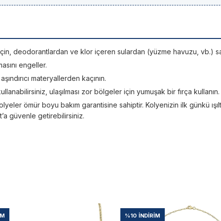
si için, deodorantlardan ve klor içeren sulardan (yüzme havuzu, vb.) sa
asını engeller.
; aşındırıcı materyallerden kaçının.
kullanabilirsiniz, ulaşılması zor bölgeler için yumuşak bir fırça kullanın.
lyeler ömür boyu bakım garantisine sahiptir. Kolyenizin ilk günkü ışıltı
 güvenle getirebilirsiniz.
IM
%10
İNDIRIM