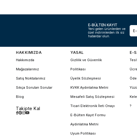
E-BÜLTEN KAYIT
Yeni gelen ürünlerden ve
özel indirimlerden ilk siz
haberdar olun.
HAKKIMIZDA
YASAL
E-S
Hakkımızda
Gizlilik ve Güvenlik
Tesl
Mağazalarımız
Politikası
Ücre
Satış Noktalarımız
Üyelik Sözleşmesi
Öde
Sıkça Sorulan Sorular
KVKK Aydınlatma Metni
Yüzü
Blog
Mesafeli Satış Sözleşmesi
Kele
Ticari Elektronik İleti Onayı
?
Takipte Kal
E-Bülten Kayıt Formu
Aydınlatma Metni
Uyum Politikası