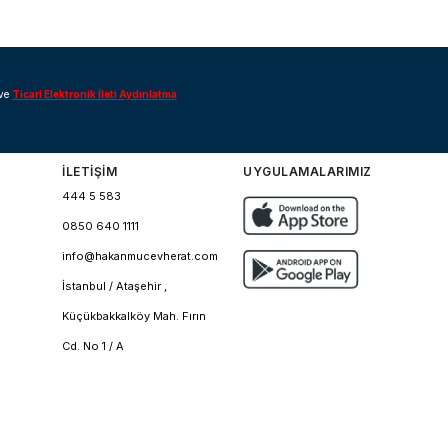
ve
Ticari Elektronik İleti Aydınlatma
İLETİŞİM
UYGULAMALARIMIZ
444 5 583
0850 640 1111
info@hakanmucevherat.com
İstanbul / Ataşehir ,
Küçükbakkalköy Mah. Fırın
Cd. No 1 / A