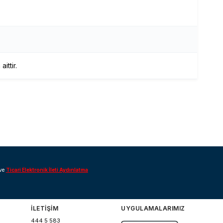
ittir.
ve
Ticari Elektronik İleti Aydınlatma
İLETİŞİM
UYGULAMALARIMIZ
444 5 583