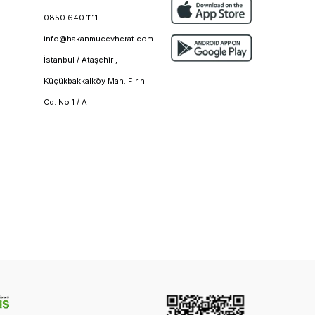
0850 640 1111
info@hakanmucevherat.com
İstanbul / Ataşehir ,
Küçükbakkalköy Mah. Fırın
Cd. No 1 / A