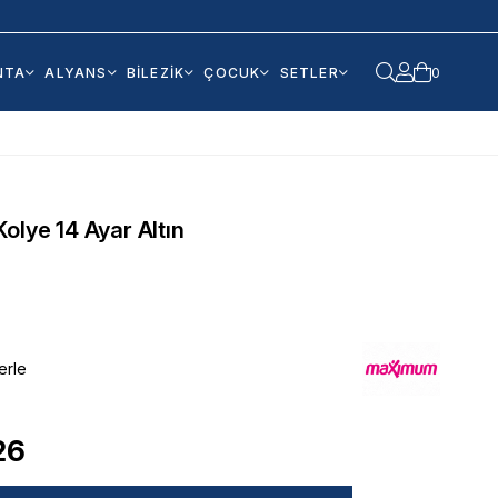
NTA
ALYANS
BİLEZİK
ÇOCUK
SETLER
0
olye 14 Ayar Altın
erle
26