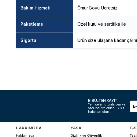
Bakım Hizmeti
Ömür Boyu Ücretsiz
Paketleme
Özel kutu ve sertifika ile
Sigorta
Ürün size ulaşana kadar çalın
E-BÜLTEN KAYIT
Yeni gelen ürünlerden ve
özel indirimlerden ilk siz
haberdar olun.
HAKKIMIZDA
YASAL
E-S
Hakkımızda
Gizlilik ve Güvenlik
Tesl