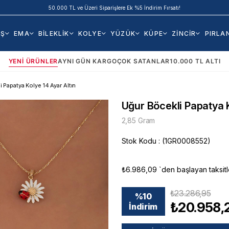
50.000 TL ve Üzeri Siparişlere Ek %5 İndirim Fırsatı!
AŞ
EMA
BİLEKLİK
KOLYE
YÜZÜK
KÜPE
ZİNCİR
PIRLA
YENI ÜRÜNLER
AYNI GÜN KARGO
ÇOK SATANLAR
10.000 TL ALTI
 Papatya Kolye 14 Ayar Altın
Uğur Böcekli Papatya K
2,85 Gram
Stok Kodu
(1GR0008552)
₺6.986,09
`den başlayan taksitl
₺23.286,95
%
10
₺20.958,
İndirim