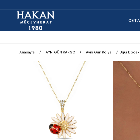
CET
Anasayfa
AYNI GÜN KARGO
Aynı Gün Kolye
Uğur Böcekli