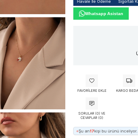
Havale İle Ödeme
Sigortalı 
Whatsapp Asistan
FAVORILERE EKLE
KARGO BEDA
SORULAR (0) VE
CEVAPLAR (0)
●
Şu an
17
kişi bu ürünü inceliyor.