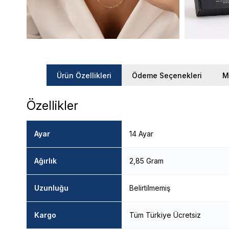
Ürün Özellikleri
Ödeme Seçenekleri
M
Özellikler
Ayar
14 Ayar
Ağırlık
2,85 Gram
Uzunluğu
Belirtilmemiş
Kargo
Tüm Türkiye Ücretsiz