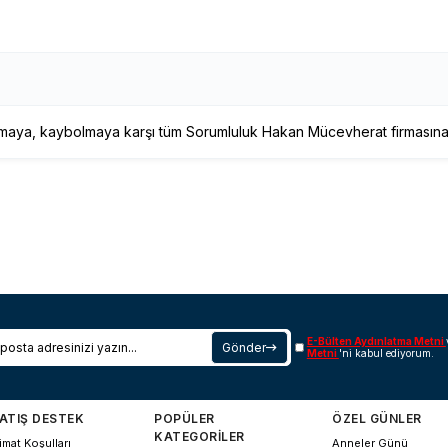
maya, kaybolmaya karşı tüm Sorumluluk Hakan Mücevherat firmasına a
E-Bülten Aydınlatma Metni
Gönder
Metni
'ni kabul ediyorum.
ATIŞ DESTEK
POPÜLER
ÖZEL GÜNLER
KATEGORİLER
imat Koşulları
Anneler Günü