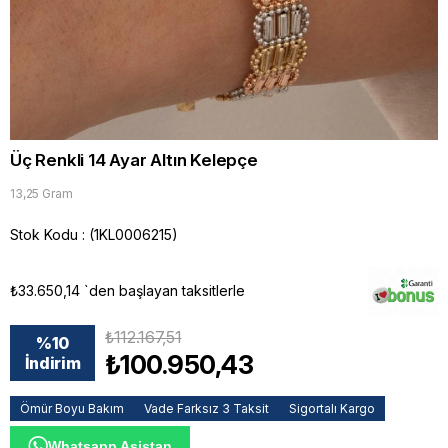
Üç Renkli 14 Ayar Altın Kelepçe
13,25 Gram
Stok Kodu
(1KL0006215)
₺33.650,14
`den başlayan taksitlerle
₺112.167,51
%
10
₺100.950,43
İndirim
Ömür Boyu Bakım
Vade Farksız 3 Taksit
Sigortalı Kargo
Whatsapp Asistan