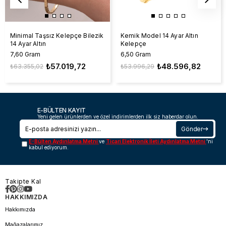
Minimal Taşsız Kelepçe Bilezik
Kemik Model 14 Ayar Altın
14 Ayar Altın
Kelepçe
7,60 Gram
6,50 Gram
₺57.019,72
₺48.596,82
₺63.355,02
₺53.996,29
E-BÜLTEN KAYIT
Yeni gelen ürünlerden ve özel indirimlerden ilk siz haberdar olun.
Gönder
E-Bülten Aydınlatma Metni
ve
Ticari Elektronik İleti Aydınlatma Metni
'ni
kabul ediyorum.
Takipte Kal
HAKKIMIZDA
Hakkımızda
Mağazalarımız