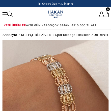
İlk Üyelere Özel %10 İndirim
0
YENI ÜRÜNLER
AYNI GÜN KARGO
ÇOK SATANLAR
10.000 TL ALTI
Anasayfa
KELEPÇE BİLEZİKLER
Spor Kelepçe Bilezikler
Üç Renkli 1