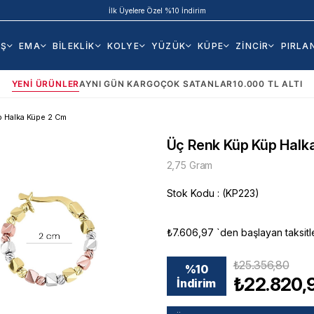
İlk Üyelere Özel %10 İndirim
AŞ
EMA
BİLEKLİK
KOLYE
YÜZÜK
KÜPE
ZİNCİR
PIRLA
YENI ÜRÜNLER
AYNI GÜN KARGO
ÇOK SATANLAR
10.000 TL ALTI
p Halka Küpe 2 Cm
Üç Renk Küp Küp Halk
2,75 Gram
Stok Kodu
(KP223)
₺7.606,97
`den başlayan taksitl
₺25.356,80
%
10
₺22.820,
İndirim