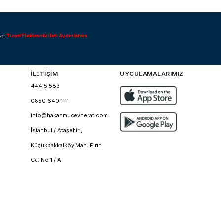
ve
Ticari Elektronik İleti Aydınlatma
İLETİŞİM
UYGULAMALARIMIZ
444 5 583
0850 640 1111
info@hakanmucevherat.com
İstanbul / Ataşehir ,
Küçükbakkalköy Mah. Fırın
Cd. No 1 / A