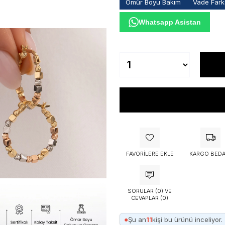
Ömür Boyu Bakım
Vade Farks
Whatsapp Asistan
FAVORILERE EKLE
KARGO BEDA
SORULAR (0) VE
CEVAPLAR (0)
●
Şu an
11
kişi bu ürünü inceliyor.