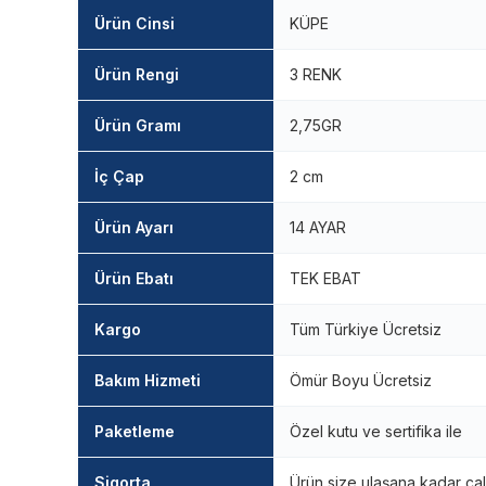
Ürün Cinsi
KÜPE
Ürün Rengi
3 RENK
Ürün Gramı
2,75GR
İç Çap
2 cm
Ürün Ayarı
14 AYAR
Ürün Ebatı
TEK EBAT
Kargo
Tüm Türkiye Ücretsiz
Bakım Hizmeti
Ömür Boyu Ücretsiz
Paketleme
Özel kutu ve sertifika ile
Sigorta
Ürün size ulaşana kadar çal