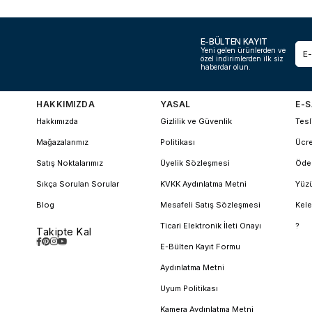
E-BÜLTEN KAYIT
Yeni gelen ürünlerden ve
özel indirimlerden ilk siz
haberdar olun.
HAKKIMIZDA
YASAL
E-S
Hakkımızda
Gizlilik ve Güvenlik
Tesl
Mağazalarımız
Politikası
Ücre
Satış Noktalarımız
Üyelik Sözleşmesi
Öde
Sıkça Sorulan Sorular
KVKK Aydınlatma Metni
Yüzü
Blog
Mesafeli Satış Sözleşmesi
Kele
Ticari Elektronik İleti Onayı
?
Takipte Kal
E-Bülten Kayıt Formu
Aydınlatma Metni
Uyum Politikası
Kamera Aydınlatma Metni