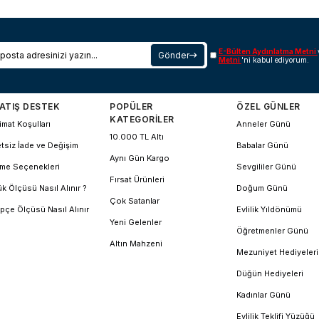
E-Bülten Aydınlatma Metni
Gönder
Metni
'ni kabul ediyorum.
ATIŞ DESTEK
POPÜLER
ÖZEL GÜNLER
KATEGORİLER
imat Koşulları
Anneler Günü
10.000 TL Altı
tsiz İade ve Değişim
Babalar Günü
Aynı Gün Kargo
me Seçenekleri
Sevgililer Günü
Fırsat Ürünleri
k Ölçüsü Nasıl Alınır ?
Doğum Günü
Çok Satanlar
pçe Ölçüsü Nasıl Alınır
Evlilik Yıldönümü
Yeni Gelenler
Öğretmenler Günü
Altın Mahzeni
Mezuniyet Hediyeleri
Düğün Hediyeleri
Kadınlar Günü
Evlilik Teklifi Yüzüğü