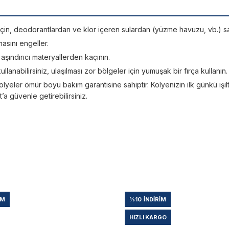
si için, deodorantlardan ve klor içeren sulardan (yüzme havuzu, vb.) sa
asını engeller.
; aşındırıcı materyallerden kaçının.
kullanabilirsiniz, ulaşılması zor bölgeler için yumuşak bir fırça kullanın.
lyeler ömür boyu bakım garantisine sahiptir. Kolyenizin ilk günkü ışıltı
 güvenle getirebilirsiniz.
IM
%10
İNDIRIM
HIZLI KARGO