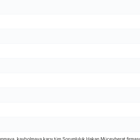
ınmaya, kaybolmaya karşı tüm Sorumluluk Hakan Mücevherat firmasına