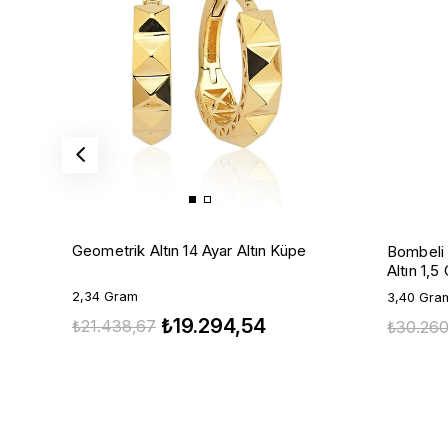
Geometrik Altın 14 Ayar Altın Küpe
Bombeli 
Altın 1,5
2,34 Gram
3,40 Gra
₺19.294,54
₺21.438,67
₺30.260