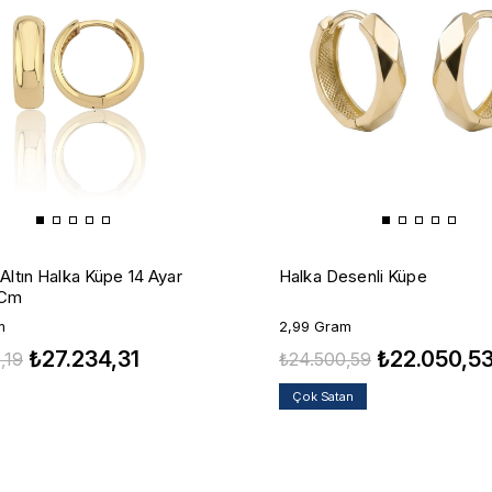
Altın Halka Küpe 14 Ayar
Halka Desenli Küpe
 Cm
m
2,99 Gram
₺27.234,31
₺22.050,5
,19
₺24.500,59
Çok Satan