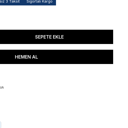
ız 3 Taksit
Sigortalı Kargo
VA