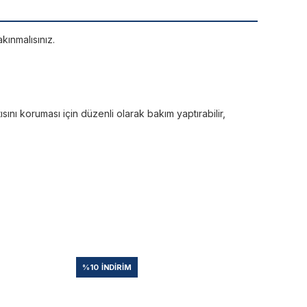
kınmalısınız.
sını koruması için düzenli olarak bakım yaptırabilir,
%10
İNDIRIM
%