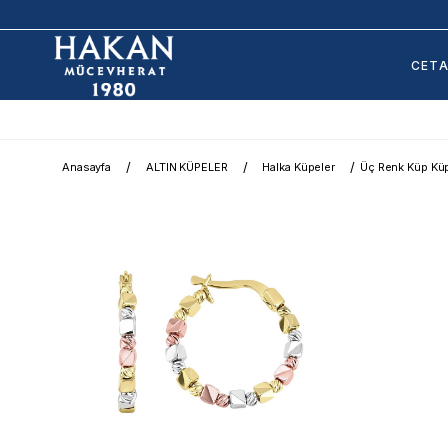
CET
Anasayfa
ALTIN KÜPELER
Halka Küpeler
Üç Renk Küp Kü