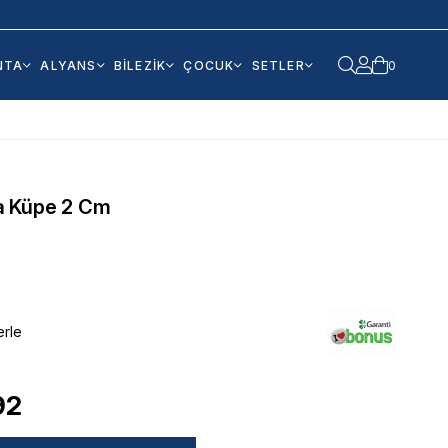
NTA
ALYANS
BİLEZİK
ÇOCUK
SETLER
0
a Küpe 2 Cm
erle
92