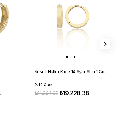
D
Köşeli Halka Küpe 14 Ayar Altın 1 Cm
2
2,40 Gram
₺19.228,38
₺
3
₺21.364,65