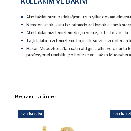
KULLANIM VE BAKIM
Altın takılarınızın parlaklığının uzun yıllar devam etme
Nemden uzak, kuru bir ortamda saklamak altının kararm
Altın takılarınızı temizlemek için yumuşak bir bezle silin
Taşlı takılarınızı temizlemek için ılık su ve sıvı deterjan 
Hakan Mücevherat’tan satın aldığınız altın ve pırlanta ko
profesyonel temizlik için her zaman Hakan Mücevherat’a
Benzer Ürünler
%10
İNDIRIM
%10
İNDIR