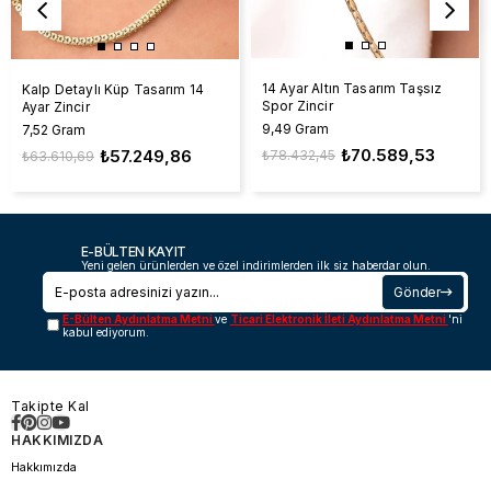
14 Ayar Altın Tasarım Taşsız
Kalp Detaylı Küp Tasarım 14
Spor Zincir
Ayar Zincir
9,49 Gram
7,52 Gram
₺70.589,53
₺57.249,86
₺78.432,45
₺63.610,69
E-BÜLTEN KAYIT
Yeni gelen ürünlerden ve özel indirimlerden ilk siz haberdar olun.
Gönder
E-Bülten Aydınlatma Metni
ve
Ticari Elektronik İleti Aydınlatma Metni
'ni
kabul ediyorum.
Takipte Kal
HAKKIMIZDA
Hakkımızda