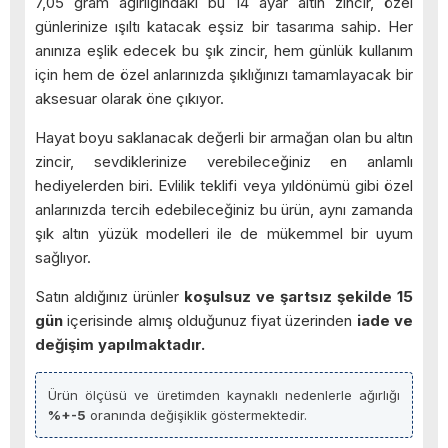
7,05 gram ağırlığındaki bu 14 ayar altın zincir, özel
günlerinize ışıltı katacak eşsiz bir tasarıma sahip. Her
anınıza eşlik edecek bu şık zincir, hem günlük kullanım
için hem de özel anlarınızda şıklığınızı tamamlayacak bir
aksesuar olarak öne çıkıyor.
Hayat boyu saklanacak değerli bir armağan olan bu altın
zincir, sevdiklerinize verebileceğiniz en anlamlı
hediyelerden biri. Evlilik teklifi veya yıldönümü gibi özel
anlarınızda tercih edebileceğiniz bu ürün, aynı zamanda
şık altın yüzük modelleri ile de mükemmel bir uyum
sağlıyor.
Satın aldığınız ürünler
koşulsuz ve şartsız şekilde 15
gün
içerisinde almış olduğunuz fiyat üzerinden
iade ve
değişim yapılmaktadır.
Ürün ölçüsü ve üretimden kaynaklı nedenlerle ağırlığı
%+-5
oranında değişiklik göstermektedir.