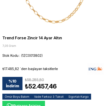
Trend Forse Zincir 14 Ayar Altın
7,05 Gram
Stok Kodu
(1ZC0013802)
₺17.485,82
`den başlayan taksitlerle
₺58.285,80
%
10
₺52.457,46
İndirim
Ömür Boyu Bakım
Vade Farksız 3 Taksit
Sigortalı Kargo
Whatsapp Asistan