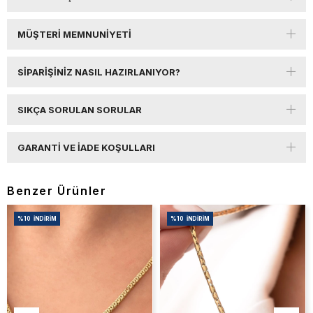
MÜŞTERI MEMNUNIYETI
SIPARIŞINIZ NASIL HAZIRLANIYOR?
SIKÇA SORULAN SORULAR
GARANTI VE İADE KOŞULLARI
Benzer Ürünler
%10
İNDIRIM
%10
İNDIRIM