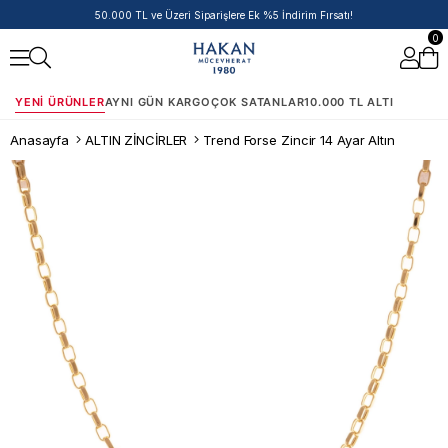
50.000 TL ve Üzeri Siparişlere Ek %5 İndirim Fırsatı!
0
YENI ÜRÜNLER
AYNI GÜN KARGO
ÇOK SATANLAR
10.000 TL ALTI
Anasayfa
ALTIN ZİNCİRLER
Trend Forse Zincir 14 Ayar Altın