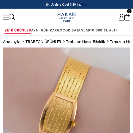
İlk Üyelere Özel %10 İndirim
0
YENI ÜRÜNLER
AYNI GÜN KARGO
ÇOK SATANLAR
10.000 TL ALTI
Anasayfa
TRABZON ÜRÜNLER
Trabzon Hasır Bileklik