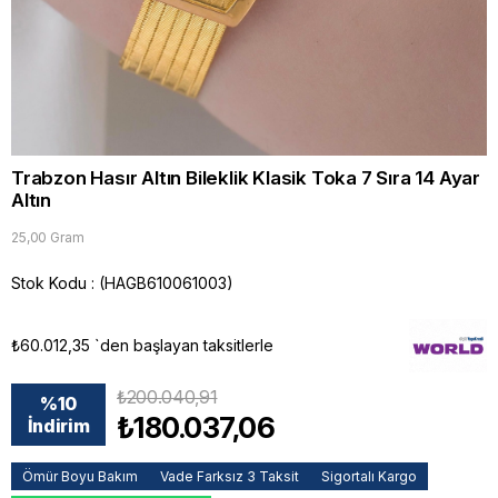
Trabzon Hasır Altın Bileklik Klasik Toka 7 Sıra 14 Ayar
Altın
25,00 Gram
Stok Kodu
(HAGB610061003)
₺60.012,35
`den başlayan taksitlerle
₺200.040,91
%
10
₺180.037,06
İndirim
Ömür Boyu Bakım
Vade Farksız 3 Taksit
Sigortalı Kargo