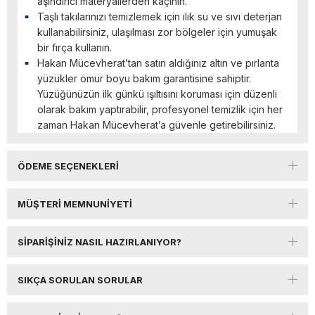
aşındırıcı materyallerden kaçının.
Taşlı takılarınızı temizlemek için ılık su ve sıvı deterjan
kullanabilirsiniz, ulaşılması zor bölgeler için yumuşak
bir fırça kullanın.
Hakan Mücevherat’tan satın aldığınız altın ve pırlanta
yüzükler ömür boyu bakım garantisine sahiptir.
Yüzüğünüzün ilk günkü ışıltısını koruması için düzenli
olarak bakım yaptırabilir, profesyonel temizlik için her
zaman Hakan Mücevherat’a güvenle getirebilirsiniz.
ÖDEME SEÇENEKLERI
MÜŞTERI MEMNUNIYETI
SIPARIŞINIZ NASIL HAZIRLANIYOR?
SIKÇA SORULAN SORULAR