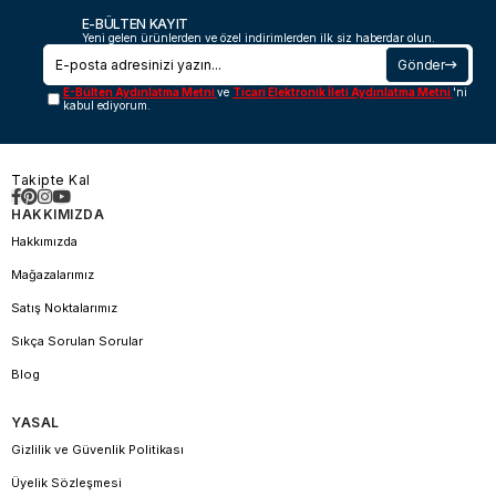
E-BÜLTEN KAYIT
Yeni gelen ürünlerden ve özel indirimlerden ilk siz haberdar olun.
Gönder
E-Bülten Aydınlatma Metni
ve
Ticari Elektronik İleti Aydınlatma Metni
'ni
kabul ediyorum.
Takipte Kal
HAKKIMIZDA
Hakkımızda
Mağazalarımız
Satış Noktalarımız
Sıkça Sorulan Sorular
Blog
YASAL
Gizlilik ve Güvenlik Politikası
Üyelik Sözleşmesi