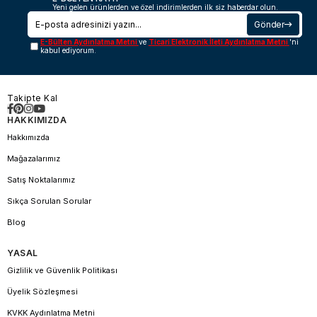
Yeni gelen ürünlerden ve özel indirimlerden ilk siz haberdar olun.
Gönder
E-Bülten Aydınlatma Metni
ve
Ticari Elektronik İleti Aydınlatma Metni
'ni
kabul ediyorum.
Takipte Kal
HAKKIMIZDA
Hakkımızda
Mağazalarımız
Satış Noktalarımız
Sıkça Sorulan Sorular
Blog
YASAL
Gizlilik ve Güvenlik Politikası
Üyelik Sözleşmesi
KVKK Aydınlatma Metni