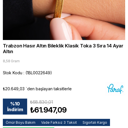
Trabzon Hasır Altın Bileklik Klasik Toka 3 Sıra 14 Ayar
Altın
8,58 Gram
Stok Kodu
(1BL0022649)
₺20.649,03
`den başlayan taksitlerle
₺68.830,01
%
10
₺61.947,09
İndirim
Ömür Boyu Bakım
Vade Farksız 3 Taksit
Sigortalı Kargo