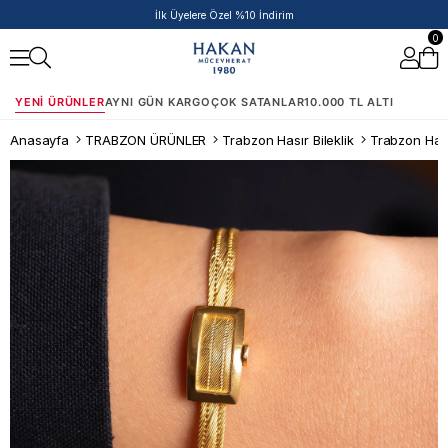
İlk Üyelere Özel %10 İndirim
0
YENI ÜRÜNLER
AYNI GÜN KARGO
ÇOK SATANLAR
10.000 TL ALTI
Anasayfa
TRABZON ÜRÜNLER
Trabzon Hasır Bileklik