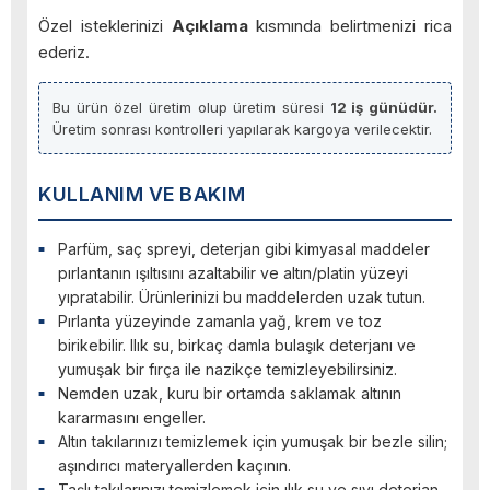
Özel isteklerinizi
Açıklama
kısmında belirtmenizi rica
ederiz.
Bu ürün özel üretim olup üretim süresi
12 iş günüdür.
Üretim sonrası kontrolleri yapılarak kargoya verilecektir.
KULLANIM VE BAKIM
Parfüm, saç spreyi, deterjan gibi kimyasal maddeler
pırlantanın ışıltısını azaltabilir ve altın/platin yüzeyi
yıpratabilir. Ürünlerinizi bu maddelerden uzak tutun.
Pırlanta yüzeyinde zamanla yağ, krem ve toz
birikebilir. Ilık su, birkaç damla bulaşık deterjanı ve
yumuşak bir fırça ile nazikçe temizleyebilirsiniz.
Nemden uzak, kuru bir ortamda saklamak altının
kararmasını engeller.
Altın takılarınızı temizlemek için yumuşak bir bezle silin;
aşındırıcı materyallerden kaçının.
Taşlı takılarınızı temizlemek için ılık su ve sıvı deterjan