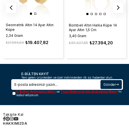
Geometrik Altın 14 Ayar Altın
Bombeli Altın Halka Küpe 14
Küpe
Ayar Altın 1,5 Cm
2,34 Gram
3,40 Gram
₺19.407,82
₺27.394,20
₺21.564,54
₺30.437,85
E-BÜLTEN KAYIT
Yeni gelen ürünlerden ve özel indirimlerden ilk siz haberdar olun.
Gönder
E-Bülten Aydınlatma Metni
ve
Ticari Elektronik İleti Aydınlatma Metni
'ni
kabul ediyorum.
Takipte Kal
HAKKIMIZDA