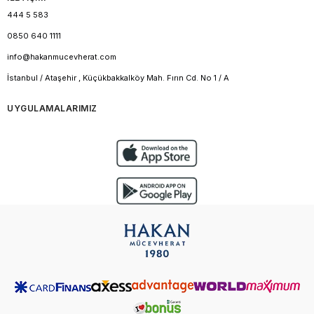
444 5 583
0850 640 1111
info@hakanmucevherat.com
İstanbul / Ataşehir , Küçükbakkalköy Mah. Fırın Cd. No 1 / A
UYGULAMALARIMIZ