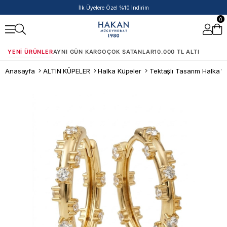
50.000 TL ve Üzeri Siparişlere Ek %5 İndirim Fırsatı!
0
YENI ÜRÜNLER
AYNI GÜN KARGO
ÇOK SATANLAR
10.000 TL ALTI
Anasayfa
ALTIN KÜPELER
Halka Küpeler
Tektaşlı Tasarım Halka 