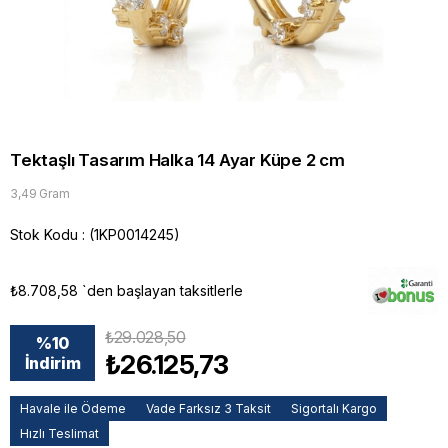
Tektaşlı Tasarım Halka 14 Ayar Küpe 2 cm
3,49 Gram
Stok Kodu
(1KP0014245)
₺8.708,58
`den başlayan taksitlerle
₺29.028,50
%
10
₺26.125,73
İndirim
Havale ile Ödeme
Vade Farksız 3 Taksit
Sigortalı Kargo
Hızlı Teslimat