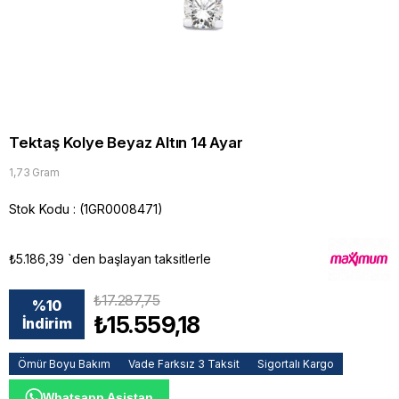
Tektaş Kolye Beyaz Altın 14 Ayar
1,73 Gram
Stok Kodu
(1GR0008471)
₺5.186,39
`den başlayan taksitlerle
₺17.287,75
%
10
₺15.559,18
İndirim
Ömür Boyu Bakım
Vade Farksız 3 Taksit
Sigortalı Kargo
Whatsapp Asistan