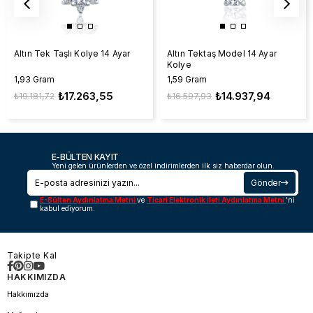
Altın Tek Taşlı Kolye 14 Ayar
Altın Tektaş Model 14 Ayar
Kolye
1,93 Gram
1,59 Gram
₺17.263,55
₺14.937,94
₺19.181,72
₺16.597,93
E-BÜLTEN KAYIT
Yeni gelen ürünlerden ve özel indirimlerden ilk siz haberdar olun.
Gönder
E-Bülten Aydınlatma Metni
ve
Ticari Elektronik İleti Aydınlatma Metni
'ni
kabul ediyorum.
Takipte Kal
HAKKIMIZDA
Hakkımızda