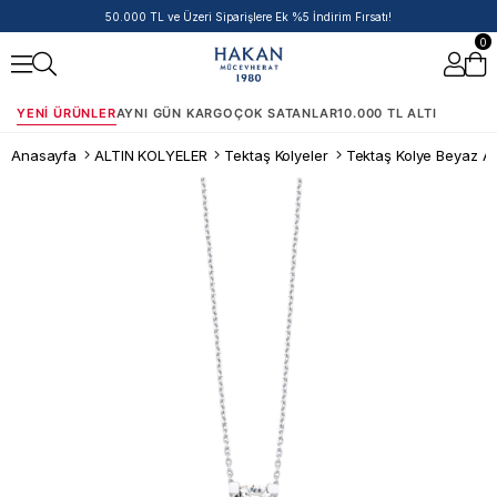
14 Ayar Ürünlerde Havale/EFT İndirimi
0
YENI ÜRÜNLER
AYNI GÜN KARGO
ÇOK SATANLAR
10.000 TL ALTI
Anasayfa
ALTIN KOLYELER
Tektaş Kolyeler
Tektaş Kolye Beyaz Alt