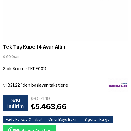
Tek Taş Küpe 14 Ayar Altın
0,60 Gram
Stok Kodu
(TKPE001)
₺1.821,22
`den başlayan taksitlerle
₺6.071,19
%
10
₺5.463,66
İndirim
Vade Farksız 3 Taksit
Ömür Boyu Bakım
Sigortalı Kargo
Whatsapp Asistan