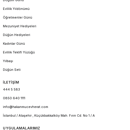
Doğum Günü
Evlilik Yıldönümü
Öğretmenler Günü
Mezuniyet Hediyeleri
Düğün Hediyeleri
Kadınlar Günü
Evlilik Teklifi Yüzüğü
Yılbaşı
Düğün Seti
İLETİŞİM
444 5 583
0850 640 1111
info@hakanmucevherat.com
İstanbul / Ataşehir , Küçükbakkalköy Mah. Fırın Cd. No 1 / A
UYGULAMALARIMIZ