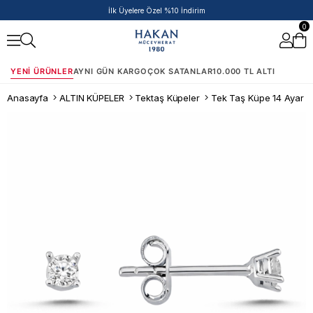
İlk Üyelere Özel %10 İndirim
0
YENI ÜRÜNLER
AYNI GÜN KARGO
ÇOK SATANLAR
10.000 TL ALTI
Anasayfa
ALTIN KÜPELER
Tektaş Küpeler
Tek Taş Küpe 14 Ayar Al