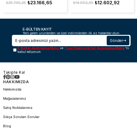
₺23.166,65
₺12.602,92
₺25.740,35
₺14.003,39
E-BÜLTEN KAYIT
Yeni gelen ürünlerden ve özel indirimlerden ilk siz haberdar olun.
Gönder
E-Bülten Aydınlatma Metni
ve
Ticari Elektronik İleti Aydınlatma Metni
'ni
kabul ediyorum.
Takipte Kal
HAKKIMIZDA
Hakkımızda
Mağazalarımız
Satış Noktalarımız
Sıkça Sorulan Sorular
Blog