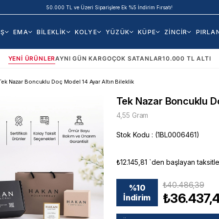
50.000 TL ve Üzeri Siparişlere Ek %5 İndirim Fırsatı!
AŞ
EMA
BİLEKLİK
KOLYE
YÜZÜK
KÜPE
ZİNCİR
PIRLA
YENI ÜRÜNLER
AYNI GÜN KARGO
ÇOK SATANLAR
10.000 TL ALTI
Tek Nazar Boncuklu Doç Model 14 Ayar Altın Bileklik
Tek Nazar Boncuklu Doç
4,55 Gram
Stok Kodu
(1BL0006461)
₺12.145,81
`den başlayan taksitle
₺40.486,39
%
10
₺36.437,
İndirim