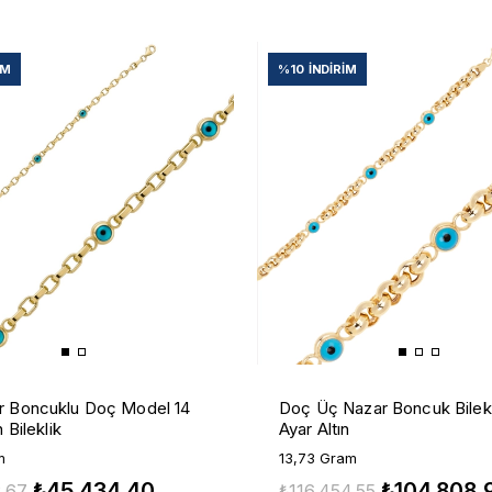
IM
%10
İNDIRIM
r Boncuklu Doç Model 14
Doç Üç Nazar Boncuk Bilekl
n Bileklik
Ayar Altın
m
13,73 Gram
₺45.434,40
₺104.808,
,67
₺116.454,55