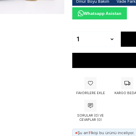
Ömür Boyu Bakım
Vade Farks
Whatsapp Asistan
FAVORILERE EKLE
KARGO BEDA
SORULAR (0) VE
CEVAPLAR (0)
●
Şu an
11
kişi bu ürünü inceliyor.