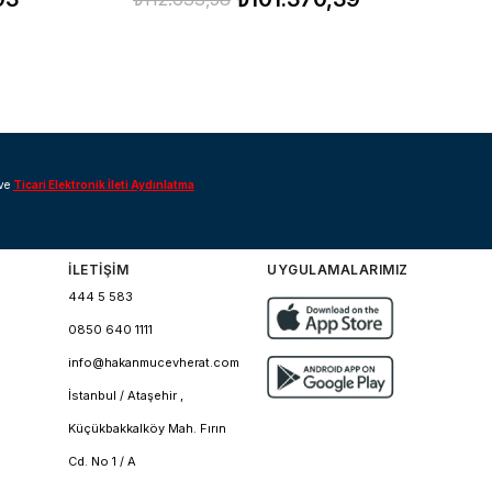
ve
Ticari Elektronik İleti Aydınlatma
İLETİŞİM
UYGULAMALARIMIZ
444 5 583
0850 640 1111
info@hakanmucevherat.com
İstanbul / Ataşehir ,
Küçükbakkalköy Mah. Fırın
Cd. No 1 / A