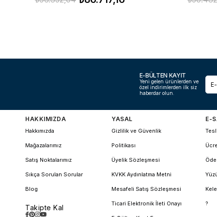
E-BÜLTEN KAYIT
Yeni gelen ürünlerden ve
özel indirimlerden ilk siz
haberdar olun.
HAKKIMIZDA
YASAL
E-S
Hakkımızda
Gizlilik ve Güvenlik
Tesl
Mağazalarımız
Politikası
Ücre
Satış Noktalarımız
Üyelik Sözleşmesi
Öde
Sıkça Sorulan Sorular
KVKK Aydınlatma Metni
Yüzü
Blog
Mesafeli Satış Sözleşmesi
Kele
Ticari Elektronik İleti Onayı
?
Takipte Kal