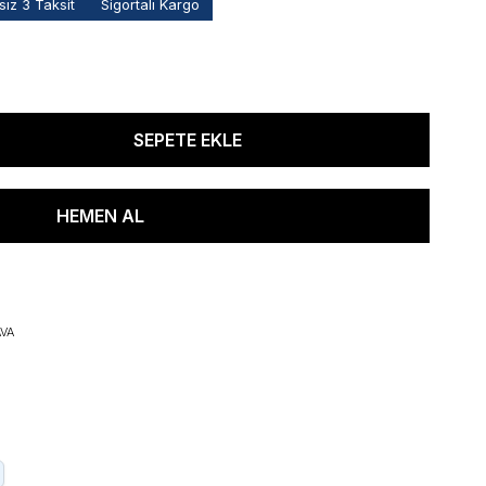
ız 3 Taksit
Sigortalı Kargo
VA