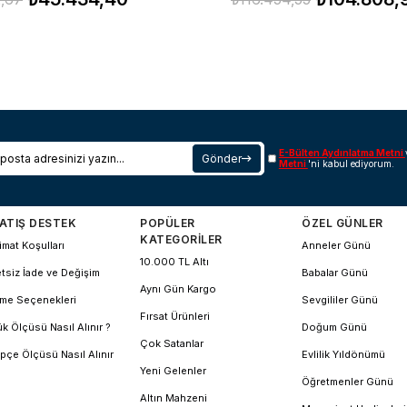
E-Bülten Aydınlatma Metni
Gönder
Metni
'ni kabul ediyorum.
ATIŞ DESTEK
POPÜLER
ÖZEL GÜNLER
KATEGORİLER
imat Koşulları
Anneler Günü
10.000 TL Altı
tsiz İade ve Değişim
Babalar Günü
Aynı Gün Kargo
me Seçenekleri
Sevgililer Günü
Fırsat Ürünleri
k Ölçüsü Nasıl Alınır ?
Doğum Günü
Çok Satanlar
pçe Ölçüsü Nasıl Alınır
Evlilik Yıldönümü
Yeni Gelenler
Öğretmenler Günü
Altın Mahzeni