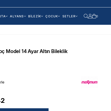
NTA
ALYANS
BİLEZİK
ÇOCUK
SETLER
0
 Model 14 Ayar Altın Bileklik
rle
42