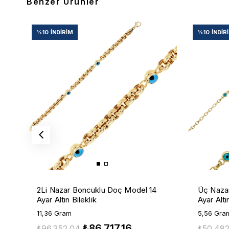
Benzer Ürünler
%10
İNDIRIM
%10
İNDIR
2Li Nazar Boncuklu Doç Model 14
Üç Naza
Ayar Altın Bileklik
Ayar Altı
11,36 Gram
5,56 Gra
₺86.717,16
₺96.352,04
₺50.482