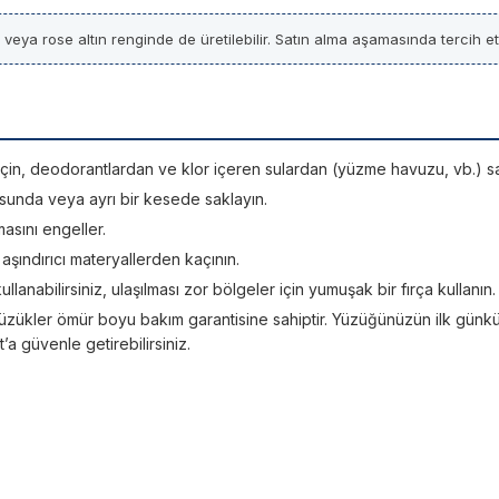
z veya rose altın renginde de üretilebilir. Satın alma aşamasında tercih etti
si için, deodorantlardan ve klor içeren sulardan (yüzme havuzu, vb.) sa
sunda veya ayrı bir kesede saklayın.
asını engeller.
; aşındırıcı materyallerden kaçının.
kullanabilirsiniz, ulaşılması zor bölgeler için yumuşak bir fırça kullanın.
üzükler ömür boyu bakım garantisine sahiptir. Yüzüğünüzün ilk günkü ışı
 güvenle getirebilirsiniz.