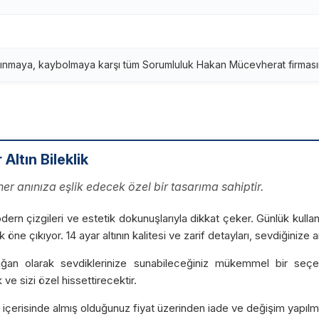
ınmaya, kaybolmaya karşı tüm Sorumluluk Hakan Mücevherat firmasına
ltın Bileklik
her anınıza eşlik edecek özel bir tasarıma sahiptir.
rn çizgileri ve estetik dokunuşlarıyla dikkat çeker. Günlük kullanım
ak öne çıkıyor. 14 ayar altının kalitesi ve zarif detayları, sevdiğiniz
ğan olarak sevdiklerinize sunabileceğiniz mükemmel bir seçen
ve sizi özel hissettirecektir.
ün içerisinde almış olduğunuz fiyat üzerinden iade ve değişim yapılm