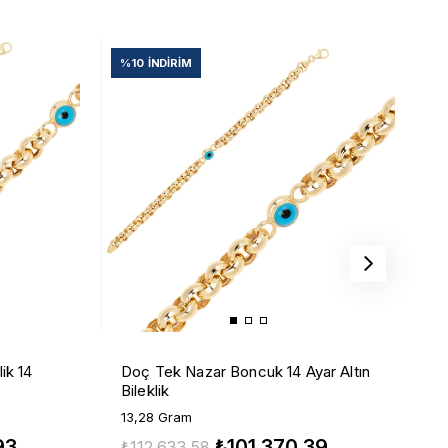
%10
İNDIRIM
%
D
ik 14
Doç Tek Nazar Boncuk 14 Ayar Altın
A
Bileklik
9
13,28 Gram
93
₺101.370,39
₺
₺112.633,58