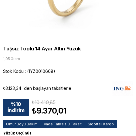
Taşsız Toplu 14 Ayar Altın Yüzük
1,05 Gram
Stok Kodu
(1YZ0010668)
₺3.123,34
`den başlayan taksitlerle
₺10.410,85
%
10
₺9.370,01
İndirim
Ömür Boyu Bakım
Vade Farksız 3 Taksit
Sigortalı Kargo
Yüzük Ölçünüz