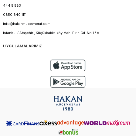
444 5 583
0850 640 1111
info@hakanmucevherat.com
İstanbul / Ataşehir , Küçükbakkalköy Mah. Fırın Cd. No 1 / A
UYGULAMALARIMIZ