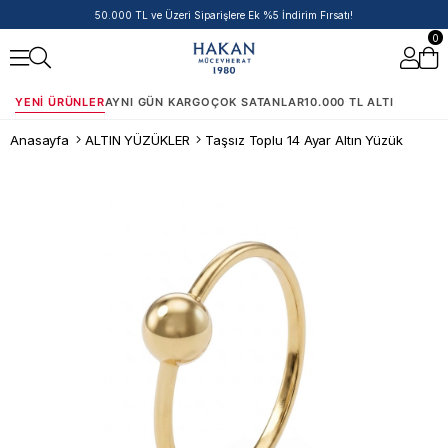
50.000 TL ve Üzeri Siparişlere Ek %5 İndirim Fırsatı!
0
YENI ÜRÜNLER
AYNI GÜN KARGO
ÇOK SATANLAR
10.000 TL ALTI
Anasayfa
ALTIN YÜZÜKLER
Taşsız Toplu 14 Ayar Altın Yüzük