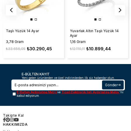
Taşlı Yüzük 14 Ayar
Yuvarlak Altın Taşlı Yüzük 14
Ayar
3,78 Gram
1,16 Gram
₺30.290,45
₺10.899,44
₺33.656,05
₺12.110,11
E-BÜLTEN KAYIT
Yeni gelen ürünlerden ve özel indirimlerden ilk siz haberdar olun.
Gönder
E-Bülten Aydınlatma Metni
ve
Ticari Elektronik İleti Aydınlatma Metni
'ni
kabul ediyorum.
Takipte Kal
HAKKIMIZDA