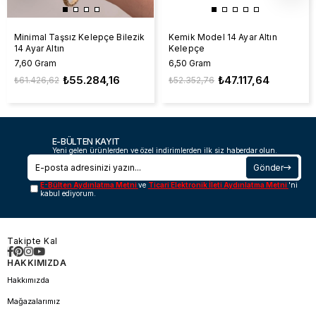
Minimal Taşsız Kelepçe Bilezik
Kemik Model 14 Ayar Altın
14 Ayar Altın
Kelepçe
7,60 Gram
6,50 Gram
₺55.284,16
₺47.117,64
₺61.426,62
₺52.352,76
E-BÜLTEN KAYIT
Yeni gelen ürünlerden ve özel indirimlerden ilk siz haberdar olun.
Gönder
E-Bülten Aydınlatma Metni
ve
Ticari Elektronik İleti Aydınlatma Metni
'ni
kabul ediyorum.
Takipte Kal
HAKKIMIZDA
Hakkımızda
Mağazalarımız