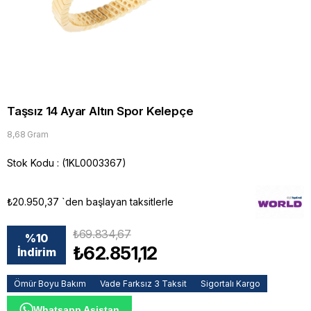
Taşsız 14 Ayar Altın Spor Kelepçe
8,68 Gram
Stok Kodu
(1KL0003367)
₺20.950,37
`den başlayan taksitlerle
₺69.834,67
%
10
₺62.851,12
İndirim
Ömür Boyu Bakım
Vade Farksız 3 Taksit
Sigortalı Kargo
Whatsapp Asistan