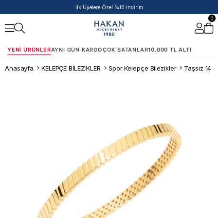
İlk Üyelere Özel %10 İndirim
0
YENI ÜRÜNLER
AYNI GÜN KARGO
ÇOK SATANLAR
10.000 TL ALTI
Anasayfa
KELEPÇE BİLEZİKLER
Spor Kelepçe Bilezikler
Taşsız 14 A