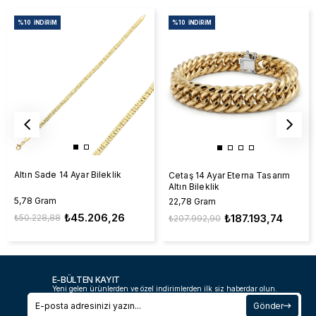
%10
İNDIRIM
%10
İNDIRIM
Altın Sade 14 Ayar Bileklik
Cetaş 14 Ayar Eterna Tasarım
Altın Bileklik
5,78 Gram
22,78 Gram
₺45.206,26
₺187.193,74
₺50.228,88
₺207.992,90
E-BÜLTEN KAYIT
Yeni gelen ürünlerden ve özel indirimlerden ilk siz haberdar olun.
Gönder