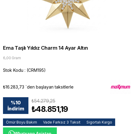
Ema Taşlı Yıldız Charm 14 Ayar Altın
6,00 Gram
Stok Kodu
(CRM195)
₺16.283,73
`den başlayan taksitlerle
₺54.279,25
%
10
₺48.851,19
İndirim
Ömür Boyu Bakım
Vade Farksız 3 Taksit
Sigortalı Kargo
Whatsapp Asistan