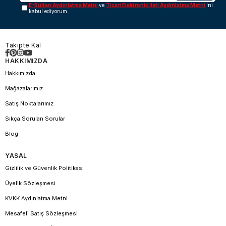
E-Bülten Aydınlatma Metni
ve
Ticari Elektronik İleti Aydınlatma Metni
'ni
kabul ediyorum.
Takipte Kal
HAKKIMIZDA
Hakkımızda
Mağazalarımız
Satış Noktalarımız
Sıkça Sorulan Sorular
Blog
YASAL
Gizlilik ve Güvenlik Politikası
Üyelik Sözleşmesi
KVKK Aydınlatma Metni
Mesafeli Satış Sözleşmesi