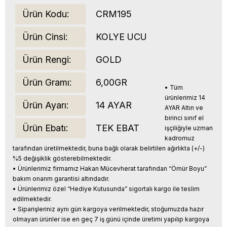
Ürün Kodu:
CRM195
Ürün Cinsi:
KOLYE UCU
Ürün Rengi:
GOLD
Ürün Gramı:
6,00GR
• Tüm
ürünlerimiz 14
Ürün Ayarı:
14 AYAR
AYAR Altın ve
birinci sınıf el
Ürün Ebatı:
TEK EBAT
işçiliğiyle uzman
kadromuz
tarafından üretilmektedir, buna bağlı olarak belirtilen ağırlıkta (+/-)
%5 değişiklik gösterebilmektedir.
• Ürünlerimiz firmamız Hakan Mücevherat tarafından “Ömür Boyu”
bakım onarım garantisi altındadır.
• Ürünlerimiz özel “Hediye Kutusunda” sigortalı kargo ile teslim
edilmektedir.
• Siparişleriniz aynı gün kargoya verilmektedir, stoğumuzda hazır
olmayan ürünler ise en geç 7 iş günü içinde üretimi yapılıp kargoya