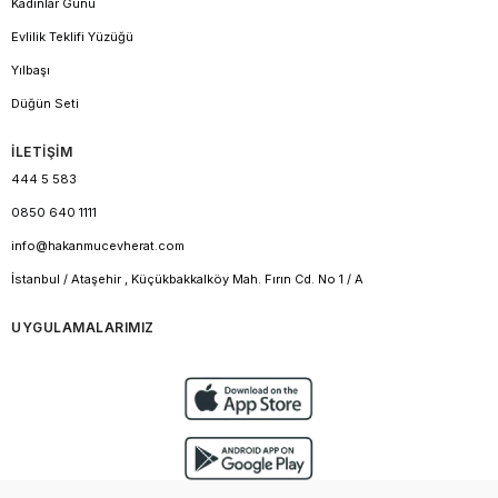
Kadınlar Günü
Evlilik Teklifi Yüzüğü
Yılbaşı
Düğün Seti
İLETİŞİM
444 5 583
0850 640 1111
info@hakanmucevherat.com
İstanbul / Ataşehir , Küçükbakkalköy Mah. Fırın Cd. No 1 / A
UYGULAMALARIMIZ