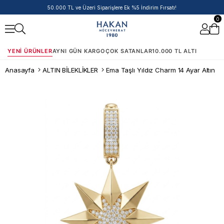
50.000 TL ve Üzeri Siparişlere Ek %5 İndirim Fırsatı!
0
YENI ÜRÜNLER
AYNI GÜN KARGO
ÇOK SATANLAR
10.000 TL ALTI
Anasayfa
ALTIN BİLEKLİKLER
Ema Taşlı Yıldız Charm 14 Ayar Altın