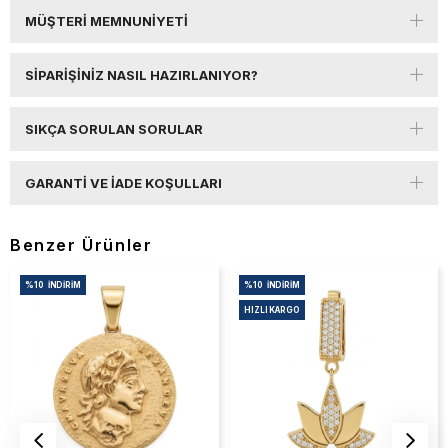
MÜŞTERI MEMNUNIYETI
SIPARIŞINIZ NASIL HAZIRLANIYOR?
SIKÇA SORULAN SORULAR
GARANTI VE İADE KOŞULLARI
Benzer Ürünler
%10
İNDIRIM
%10
İNDIRIM
HIZLI KARGO