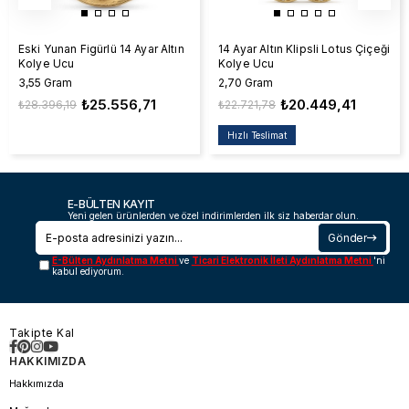
Eski Yunan Figürlü 14 Ayar Altın
14 Ayar Altın Klipsli Lotus Çiçeği
Kolye Ucu
Kolye Ucu
3,55 Gram
2,70 Gram
₺25.556,71
₺20.449,41
₺28.396,19
₺22.721,78
Hızlı Teslimat
E-BÜLTEN KAYIT
Yeni gelen ürünlerden ve özel indirimlerden ilk siz haberdar olun.
Gönder
E-Bülten Aydınlatma Metni
ve
Ticari Elektronik İleti Aydınlatma Metni
'ni
kabul ediyorum.
Takipte Kal
HAKKIMIZDA
Hakkımızda