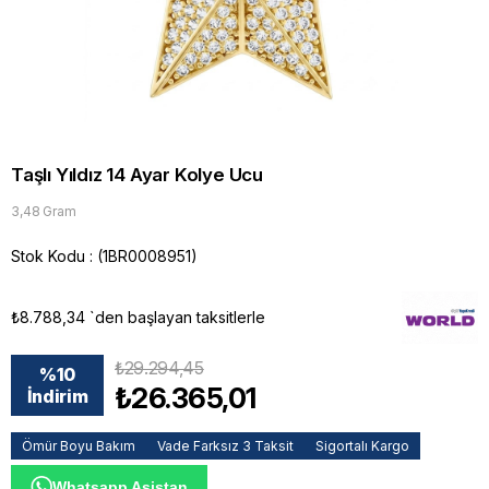
Taşlı Yıldız 14 Ayar Kolye Ucu
3,48 Gram
Stok Kodu
(1BR0008951)
₺8.788,34
`den başlayan taksitlerle
₺29.294,45
%
10
₺26.365,01
İndirim
Ömür Boyu Bakım
Vade Farksız 3 Taksit
Sigortalı Kargo
Whatsapp Asistan