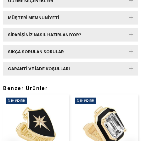
ÖDEME SEÇENEKLERI
MÜŞTERI MEMNUNIYETI
SIPARIŞINIZ NASIL HAZIRLANIYOR?
SIKÇA SORULAN SORULAR
GARANTI VE İADE KOŞULLARI
Benzer Ürünler
%10
İNDIRIM
%10
İNDIRIM