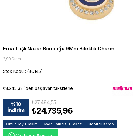
Ema Taşlı Nazar Boncuğu 9Mm Bileklik Charm
2,90 Gram
Stok Kodu
(BC145)
₺8.245,32
`den başlayan taksitlerle
₺27.484,55
%
10
₺24.735,96
İndirim
Ömür Boyu Bakım
Vade Farksız 3 Taksit
Sigortalı Kargo
Whatsapp Asistan