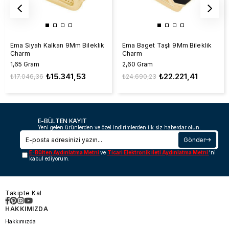
Ema Siyah Kalkan 9Mm Bileklik
Ema Baget Taşlı 9Mm Bileklik
Charm
Charm
1,65 Gram
2,60 Gram
₺15.341,53
₺22.221,41
₺17.046,36
₺24.690,23
E-BÜLTEN KAYIT
Yeni gelen ürünlerden ve özel indirimlerden ilk siz haberdar olun.
Gönder
E-Bülten Aydınlatma Metni
ve
Ticari Elektronik İleti Aydınlatma Metni
'ni
kabul ediyorum.
Takipte Kal
HAKKIMIZDA
Hakkımızda