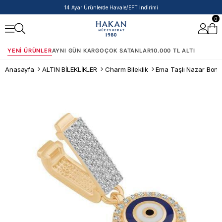
14 Ayar Ürünlerde Havale/EFT İndirimi
0
YENI ÜRÜNLER
AYNI GÜN KARGO
ÇOK SATANLAR
10.000 TL ALTI
Anasayfa
ALTIN BİLEKLİKLER
Charm Bileklik
Ema Taşlı Nazar Bon