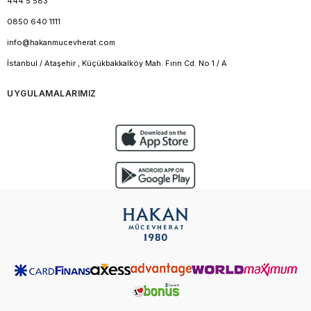
444 5 583
0850 640 1111
info@hakanmucevherat.com
İstanbul / Ataşehir , Küçükbakkalköy Mah. Fırın Cd. No 1 / A
UYGULAMALARIMIZ