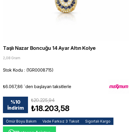
Taşlı Nazar Boncuğu 14 Ayar Altın Kolye
2,08 Gram
Stok Kodu
(1GR0008715)
₺6.067,86
`den başlayan taksitlerle
₺20.225,94
%
10
₺18.203,58
İndirim
Ömür Boyu Bakım
Vade Farksız 3 Taksit
Sigortalı Kargo