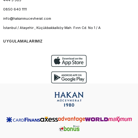
444 5 583
0850 640 1111
info@hakanmucevherat.com
İstanbul / Ataşehir , Küçükbakkalköy Mah. Fırın Cd. No 1 / A
UYGULAMALARIMIZ