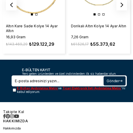
Altın Kare Sade Kolye 14 Ayar
Dorikalı Altın Kolye 14 Ayar Altın
Altın
16,93 Gram
7,26 Gram
₺129.122,29
₺55.373,62
₺143.469,29
₺61.526,17
E-BÜLTEN KAYIT
Yeni gelen ürünlerden ve özel indirimlerden ilk siz haberdar olun.
Gönder
E-Bülten Aydınlatma Metni
ve
Ticari Elektronik İleti Aydınlatma Metni
'ni
kabul ediyorum.
Takipte Kal
HAKKIMIZDA
Hakkımızda