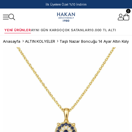
İlk Üyelere Özel %10 İndirim
0
YENI ÜRÜNLER
AYNI GÜN KARGO
ÇOK SATANLAR
10.000 TL ALTI
Anasayfa
ALTIN KOLYELER
Taşlı Nazar Boncuğu 14 Ayar Altın Kolye