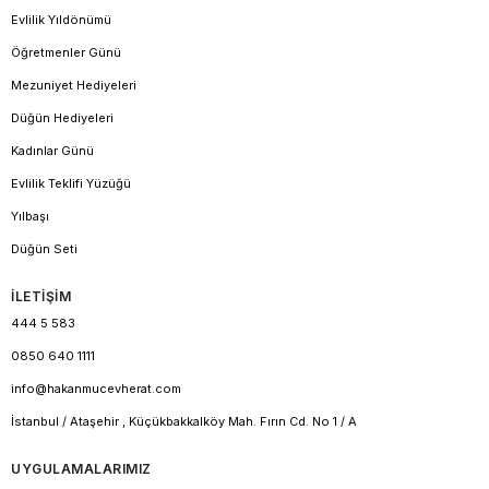
Evlilik Yıldönümü
Öğretmenler Günü
Mezuniyet Hediyeleri
Düğün Hediyeleri
Kadınlar Günü
Evlilik Teklifi Yüzüğü
Yılbaşı
Düğün Seti
İLETİŞİM
444 5 583
0850 640 1111
info@hakanmucevherat.com
İstanbul / Ataşehir , Küçükbakkalköy Mah. Fırın Cd. No 1 / A
UYGULAMALARIMIZ