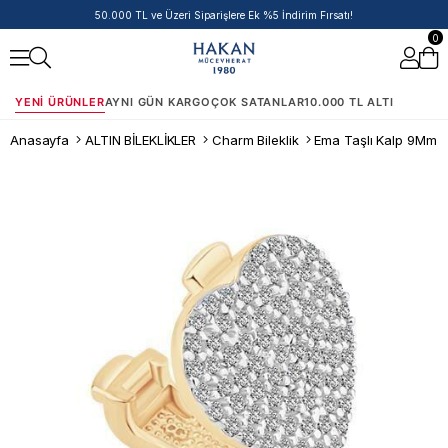
50.000 TL ve Üzeri Siparişlere Ek %5 İndirim Fırsatı!
0
YENI ÜRÜNLER
AYNI GÜN KARGO
ÇOK SATANLAR
10.000 TL ALTI
Anasayfa
ALTIN BİLEKLİKLER
Charm Bileklik
Ema Taşlı Kalp 9Mm B