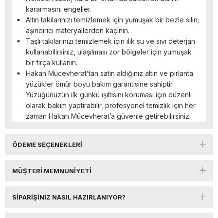
kararmasını engeller.
Altın takılarınızı temizlemek için yumuşak bir bezle silin;
aşındırıcı materyallerden kaçının.
Taşlı takılarınızı temizlemek için ılık su ve sıvı deterjan
kullanabilirsiniz, ulaşılması zor bölgeler için yumuşak
bir fırça kullanın.
Hakan Mücevherat’tan satın aldığınız altın ve pırlanta
yüzükler ömür boyu bakım garantisine sahiptir.
Yüzüğünüzün ilk günkü ışıltısını koruması için düzenli
olarak bakım yaptırabilir, profesyonel temizlik için her
zaman Hakan Mücevherat’a güvenle getirebilirsiniz.
ÖDEME SEÇENEKLERI
MÜŞTERI MEMNUNIYETI
SIPARIŞINIZ NASIL HAZIRLANIYOR?