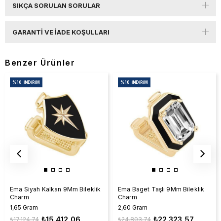
SIKÇA SORULAN SORULAR
GARANTI VE İADE KOŞULLARI
Benzer Ürünler
%10
İNDIRIM
%10
İNDIRIM
Ema Siyah Kalkan 9Mm Bileklik
Ema Baget Taşlı 9Mm Bileklik
Charm
Charm
1,65 Gram
2,60 Gram
₺15.412,06
₺22.323,57
₺17.124,74
₺24.803,74