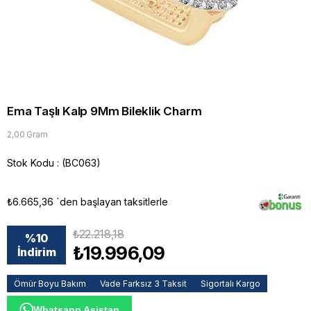
Ema Taşlı Kalp 9Mm Bileklik Charm
2,00 Gram
Stok Kodu
(BC063)
₺6.665,36
`den başlayan taksitlerle
₺22.218,18
%
10
₺19.996,09
İndirim
Ömür Boyu Bakım
Vade Farksız 3 Taksit
Sigortalı Kargo
Whatsapp Asistan