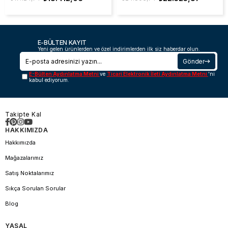
E-BÜLTEN KAYIT
Yeni gelen ürünlerden ve özel indirimlerden ilk siz haberdar olun.
Gönder
E-Bülten Aydınlatma Metni
ve
Ticari Elektronik İleti Aydınlatma Metni
'ni
kabul ediyorum.
Takipte Kal
HAKKIMIZDA
Hakkımızda
Mağazalarımız
Satış Noktalarımız
Sıkça Sorulan Sorular
Blog
YASAL