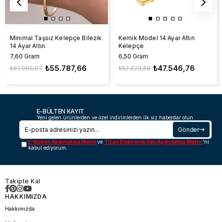
Minimal Taşsız Kelepçe Bilezik
Kemik Model 14 Ayar Altın
14 Ayar Altın
Kelepçe
7,60 Gram
6,50 Gram
₺55.787,66
₺47.546,76
₺61.986,07
₺52.829,56
E-BÜLTEN KAYIT
Yeni gelen ürünlerden ve özel indirimlerden ilk siz haberdar olun.
Gönder
E-Bülten Aydınlatma Metni
ve
Ticari Elektronik İleti Aydınlatma Metni
'ni
kabul ediyorum.
Takipte Kal
HAKKIMIZDA
Hakkımızda