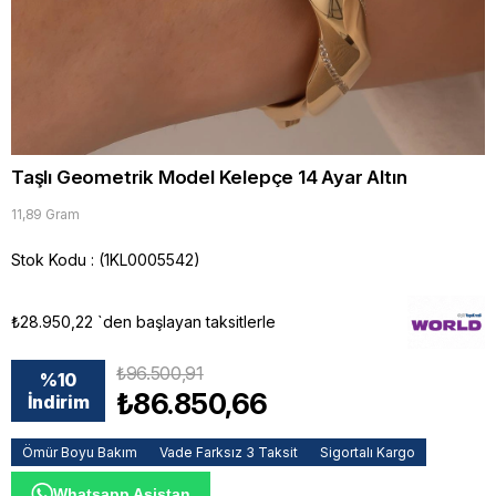
Taşlı Geometrik Model Kelepçe 14 Ayar Altın
11,89 Gram
Stok Kodu
(1KL0005542)
₺28.950,22
`den başlayan taksitlerle
₺96.500,91
%
10
₺86.850,66
İndirim
Ömür Boyu Bakım
Vade Farksız 3 Taksit
Sigortalı Kargo
Whatsapp Asistan