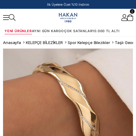
İlk Üyelere Özel %10 İndirim
0
YENI ÜRÜNLER
AYNI GÜN KARGO
ÇOK SATANLAR
10.000 TL ALTI
Anasayfa
KELEPÇE BİLEZİKLER
Spor Kelepçe Bilezikler
Taşlı Geome