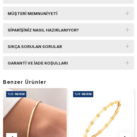
MÜŞTERI MEMNUNIYETI
SIPARIŞINIZ NASIL HAZIRLANIYOR?
SIKÇA SORULAN SORULAR
GARANTI VE İADE KOŞULLARI
Benzer Ürünler
%10
İNDIRIM
%10
İNDIRIM