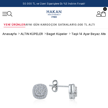
50.000 TL ve Üzeri Siparişlere Ek %5 İndirim Fırsatı!
0
YENI ÜRÜNLER
AYNI GÜN KARGO
ÇOK SATANLAR
10.000 TL ALTI
Anasayfa
ALTIN KÜPELER
Baget Küpeler
Taşlı 14 Ayar Beyaz Altı