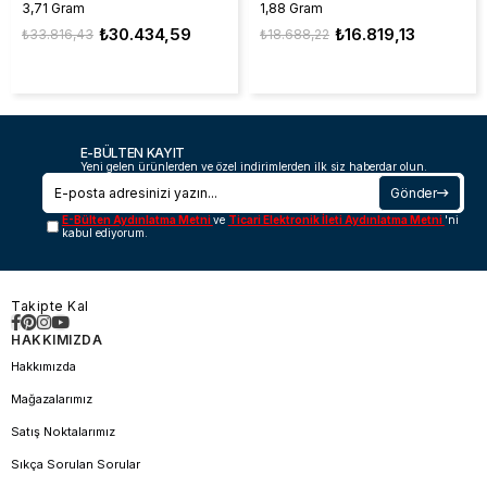
3,71 Gram
1,88 Gram
₺30.434,59
₺16.819,13
₺33.816,43
₺18.688,22
E-BÜLTEN KAYIT
Yeni gelen ürünlerden ve özel indirimlerden ilk siz haberdar olun.
Gönder
E-Bülten Aydınlatma Metni
ve
Ticari Elektronik İleti Aydınlatma Metni
'ni
kabul ediyorum.
Takipte Kal
HAKKIMIZDA
Hakkımızda
Mağazalarımız
Satış Noktalarımız
Sıkça Sorulan Sorular