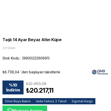
Taşlı 14 Ayar Beyaz Altın Küpe
2,11 Gram
Stok Kodu
(990022260691)
₺6.739,04
`den başlayan taksitlerle
₺22.463,38
%
10
₺20.217,11
İndirim
Ömür Boyu Bakım
Vade Farksız 3 Taksit
Sigortalı Kargo
Whatsapp Asistan