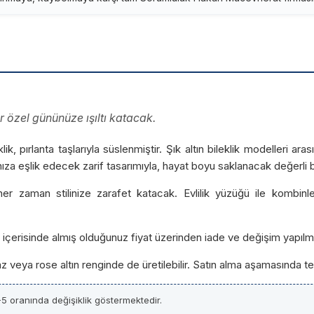
er özel gününüze ışıltı katacak.
k, pırlanta taşlarıyla süslenmiştir. Şık altın bileklik modelleri ar
a eşlik edecek zarif tasarımıyla, hayat boyu saklanacak değerli bi
r zaman stilinize zarafet katacak. Evlilik yüzüğü ile kombinleyer
ün içerisinde almış olduğunuz fiyat üzerinden iade ve değişim yapılm
yaz veya rose altın renginde de üretilebilir. Satın alma aşamasında ter
5 oranında değişiklik göstermektedir.