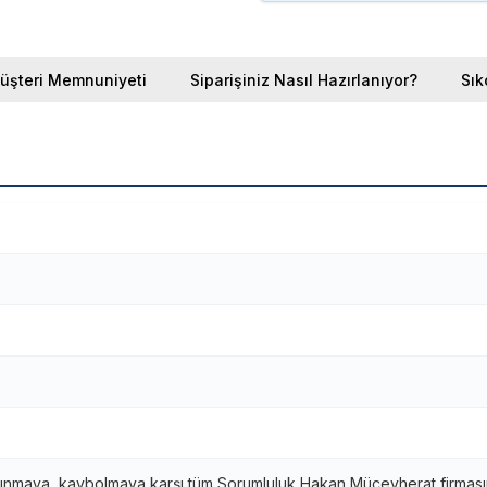
üşteri Memnuniyeti
Siparişiniz Nasıl Hazırlanıyor?
Sık
ınmaya, kaybolmaya karşı tüm Sorumluluk Hakan Mücevherat firmasına