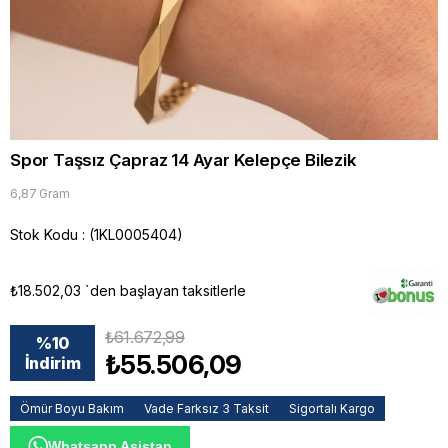
Spor Taşsız Çapraz 14 Ayar Kelepçe Bilezik
6,87 Gram
Stok Kodu
(1KL0005404)
₺18.502,03
`den başlayan taksitlerle
₺61.672,99
%
10
₺55.506,09
İndirim
Ömür Boyu Bakım
Vade Farksız 3 Taksit
Sigortalı Kargo
Whatsapp Asistan