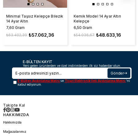
Minimal Taşsız Kelepçe Bilezik
Kemik Model 14 Ayar Altın
14 Ayar Altın
Kelepçe
7,60 Gram
6,50 Gram
₺57.062,36
₺48.633,16
₺63.402,39
₺54.036,67
E-BÜLTEN KAYIT
Yeni gelen ürünlerden ve özel indirimlerden ilk siz haberdar olun.
Gönder
E-Bülten Aydınlatma Metni
ve
Ticari Elektronik İleti Aydınlatma Metni
'ni
kabul ediyorum.
Takipte Kal
HAKKIMIZDA
Hakkımızda
Mağazalarımız