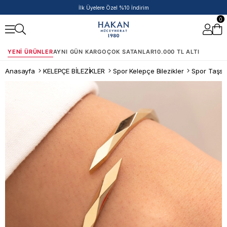
50.000 TL ve Üzeri Siparişlere Ek %5 İndirim Fırsatı!
0
YENI ÜRÜNLER
AYNI GÜN KARGO
ÇOK SATANLAR
10.000 TL ALTI
Anasayfa
KELEPÇE BİLEZİKLER
Spor Kelepçe Bilezikler
Spor Taşsız