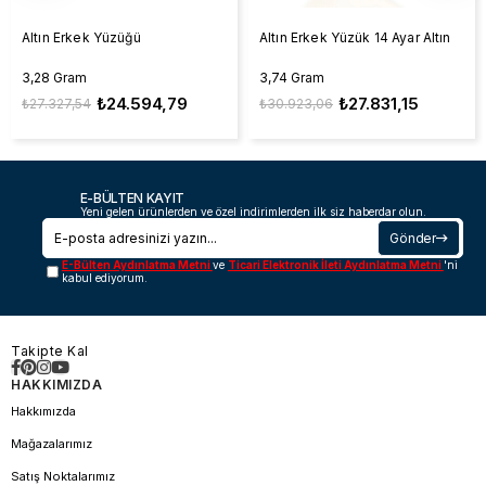
Altın Erkek Yüzüğü
Altın Erkek Yüzük 14 Ayar Altın
3,28 Gram
3,74 Gram
₺24.594,79
₺27.831,15
₺27.327,54
₺30.923,06
E-BÜLTEN KAYIT
Yeni gelen ürünlerden ve özel indirimlerden ilk siz haberdar olun.
Gönder
E-Bülten Aydınlatma Metni
ve
Ticari Elektronik İleti Aydınlatma Metni
'ni
kabul ediyorum.
Takipte Kal
HAKKIMIZDA
Hakkımızda
Mağazalarımız
Satış Noktalarımız