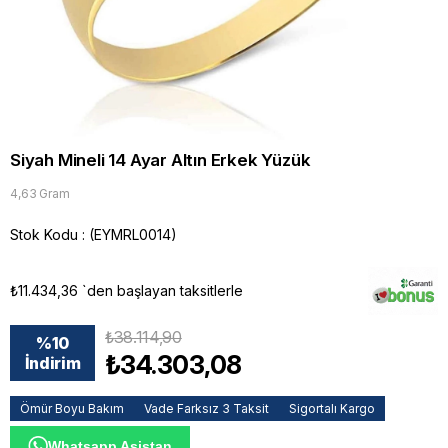
Siyah Mineli 14 Ayar Altın Erkek Yüzük
4,63 Gram
Stok Kodu
(EYMRL0014)
₺11.434,36
`den başlayan taksitlerle
₺38.114,90
%
10
₺34.303,08
İndirim
Ömür Boyu Bakım
Vade Farksız 3 Taksit
Sigortalı Kargo
Whatsapp Asistan