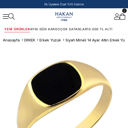
50.000 TL ve Üzeri Siparişlere Ek %5 İndirim Fırsatı!
0
YENI ÜRÜNLER
AYNI GÜN KARGO
ÇOK SATANLAR
10.000 TL ALTI
Anasayfa
ERKEK
Erkek Yüzük
Siyah Mineli 14 Ayar Altın Erkek Yüz