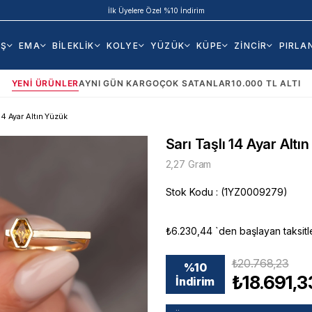
İlk Üyelere Özel %10 İndirim
AŞ
EMA
BİLEKLİK
KOLYE
YÜZÜK
KÜPE
ZİNCİR
PIRLA
YENI ÜRÜNLER
AYNI GÜN KARGO
ÇOK SATANLAR
10.000 TL ALTI
 14 Ayar Altın Yüzük
Sarı Taşlı 14 Ayar Altı
2,27 Gram
Stok Kodu
(1YZ0009279)
₺6.230,44
`den başlayan taksitl
₺20.768,23
%
10
₺18.691,3
İndirim