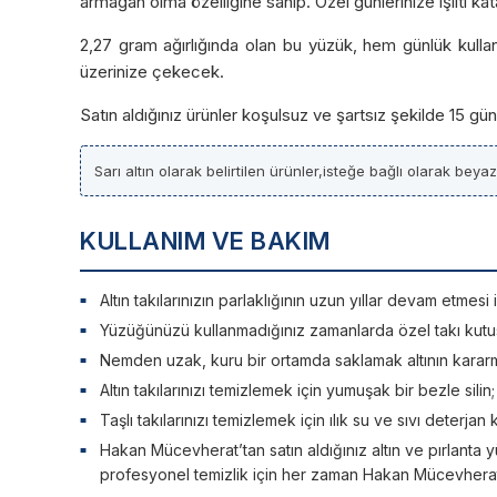
armağan olma özelliğine sahip. Özel günlerinize ışıltı kata
2,27 gram ağırlığında olan bu yüzük, hem günlük kullanı
üzerinize çekecek.
Satın aldığınız ürünler koşulsuz ve şartsız şekilde 15 g
Sarı altın olarak belirtilen ürünler,isteğe bağlı olarak beya
KULLANIM VE BAKIM
Altın takılarınızın parlaklığının uzun yıllar devam etme
Yüzüğünüzü kullanmadığınız zamanlarda özel takı kutu
Nemden uzak, kuru bir ortamda saklamak altının kararm
Altın takılarınızı temizlemek için yumuşak bir bezle silin
Taşlı takılarınızı temizlemek için ılık su ve sıvı deterjan 
Hakan Mücevherat’tan satın aldığınız altın ve pırlanta y
profesyonel temizlik için her zaman Hakan Mücevherat’a