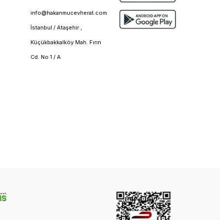
info@hakanmucevherat.com
İstanbul / Ataşehir ,
Küçükbakkalköy Mah. Fırın
Cd. No 1 / A