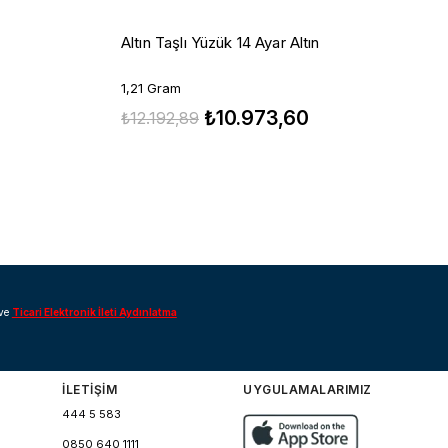
A
Altın Taşlı Yüzük 14 Ayar Altın
0
1,21 Gram
₺10.973,60
₺
₺12.192,89
ve
Ticari Elektronik İleti Aydınlatma
İLETİŞİM
UYGULAMALARIMIZ
444 5 583
0850 640 1111