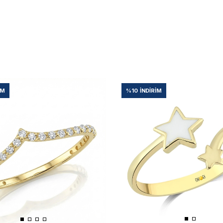
IM
%10
İNDIRIM