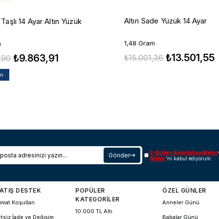
Altın Sade Yüzük 14 Ayar
Taşlı 14 Ayar Altın Yüzük
1,48 Gram
m
₺13.501,55
₺9.863,91
₺15.001,36
,90
an
E-Bülten Aydınlatma Metni
Gönder
Metni
'ni kabul ediyorum.
ATIŞ DESTEK
POPÜLER
ÖZEL GÜNLER
KATEGORİLER
imat Koşulları
Anneler Günü
10.000 TL Altı
tsiz İade ve Değişim
Babalar Günü