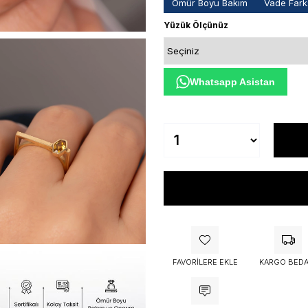
Ömür Boyu Bakım
Vade Farks
Yüzük Ölçünüz
Whatsapp Asistan
FAVORILERE EKLE
KARGO BEDA