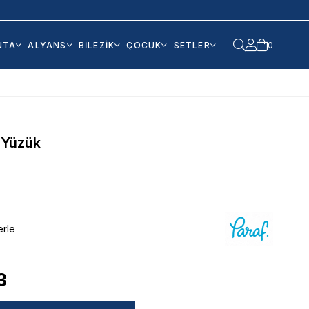
NTA
ALYANS
BİLEZİK
ÇOCUK
SETLER
0
n Yüzük
erle
3