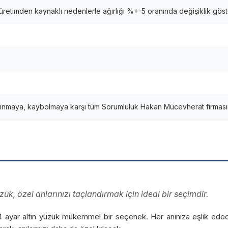
retimden kaynaklı nedenlerle ağırlığı %+-5 oranında değişiklik göst
ınmaya, kaybolmaya karşı tüm Sorumluluk Hakan Mücevherat firmasına
üzük, özel anlarınızı taçlandırmak için ideal bir seçimdir.
14 ayar altın yüzük mükemmel bir seçenek. Her anınıza eşlik edece