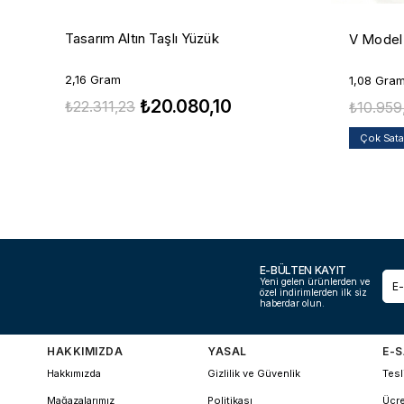
Tasarım Altın Taşlı Yüzük
V Model 
2,16 Gram
1,08 Gra
₺20.080,10
₺22.311,23
₺10.959
Çok Sat
E-BÜLTEN KAYIT
Yeni gelen ürünlerden ve
özel indirimlerden ilk siz
haberdar olun.
HAKKIMIZDA
YASAL
E-S
Hakkımızda
Gizlilik ve Güvenlik
Tesl
Mağazalarımız
Politikası
Ücre