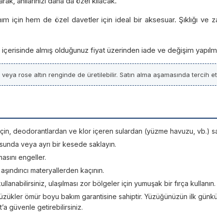
rak, anılarınızı daha da özel kılacak.
m için hem de özel davetler için ideal bir aksesuar. Şıklığı ve z
ün içerisinde almış olduğunuz fiyat üzerinden iade ve değişim yapılm
z veya rose altın renginde de üretilebilir. Satın alma aşamasında tercih etti
si için, deodorantlardan ve klor içeren sulardan (yüzme havuzu, vb.) sa
sunda veya ayrı bir kesede saklayın.
asını engeller.
; aşındırıcı materyallerden kaçının.
kullanabilirsiniz, ulaşılması zor bölgeler için yumuşak bir fırça kullanın.
üzükler ömür boyu bakım garantisine sahiptir. Yüzüğünüzün ilk günkü ışı
 güvenle getirebilirsiniz.