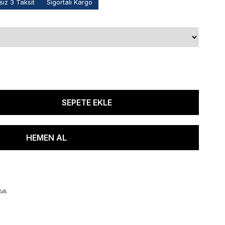
ız 3 Taksit
Sigortalı Kargo
VA