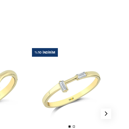
%10
İNDIRIM
%