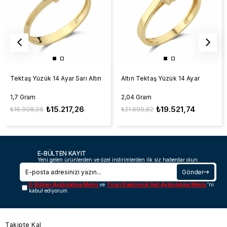
Tektaş Yüzük 14 Ayar Sarı Altın
Altın Tektaş Yüzük 14 Ayar
1,7 Gram
2,04 Gram
₺15.217,26
₺19.521,74
₺16.908,06
₺21.690,82
E-BÜLTEN KAYIT
Yeni gelen ürünlerden ve özel indirimlerden ilk siz haberdar olun.
Gönder
E-Bülten Aydınlatma Metni
ve
Ticari Elektronik İleti Aydınlatma Metni
'ni
kabul ediyorum.
Takipte Kal