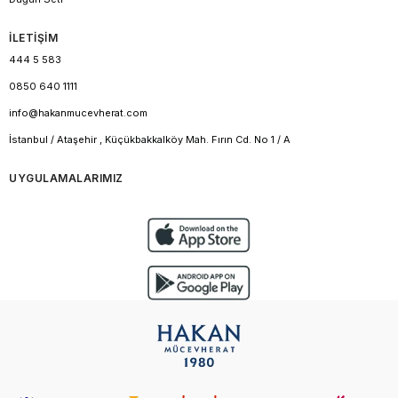
İLETİŞİM
444 5 583
0850 640 1111
info@hakanmucevherat.com
İstanbul / Ataşehir , Küçükbakkalköy Mah. Fırın Cd. No 1 / A
UYGULAMALARIMIZ