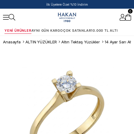
50.000 TL ve Üzeri Siparişlere Ek %5 İndirim Fırsatı!
0
YENI ÜRÜNLER
AYNI GÜN KARGO
ÇOK SATANLAR
10.000 TL ALTI
Anasayfa
ALTIN YÜZÜKLER
Altın Tektaş Yüzükler
14 Ayar Sarı Alt