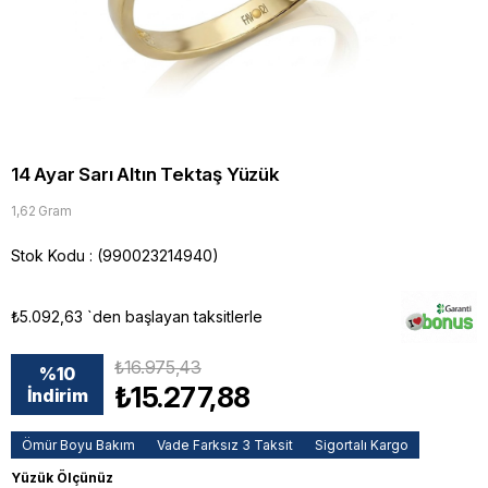
14 Ayar Sarı Altın Tektaş Yüzük
1,62 Gram
Stok Kodu
(990023214940)
₺5.092,63
`den başlayan taksitlerle
₺16.975,43
%
10
₺15.277,88
İndirim
Ömür Boyu Bakım
Vade Farksız 3 Taksit
Sigortalı Kargo
Yüzük Ölçünüz