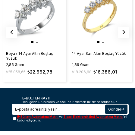
Beyaz 14 Ayar Altın Beştaş
14 Ayar Sarı Altın Beştaş Yüzük
Yüzük
2,83 Gram
1,89 Gram
₺22.552,78
₺16.386,01
₺25.058,65
₺18.206,68
E-BÜLTEN KAYIT
Yeni gelen ürünlerden ve özel indirimlerden ilk siz haberdar olun.
Gönder
E-Bülten Aydınlatma Metni
ve
Ticari Elektronik İleti Aydınlatma Metni
'ni
kabul ediyorum.