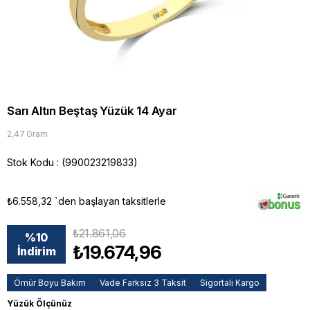
Sarı Altın Beştaş Yüzük 14 Ayar
2,47 Gram
Stok Kodu
(990023219833)
₺6.558,32
`den başlayan taksitlerle
₺21.861,06
%
10
₺19.674,96
İndirim
Ömür Boyu Bakım
Vade Farksız 3 Taksit
Sigortalı Kargo
Yüzük Ölçünüz