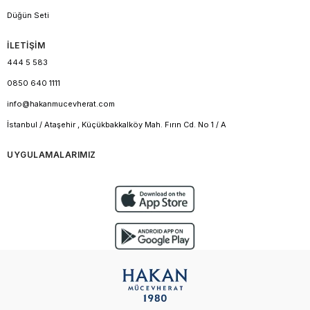
Düğün Seti
İLETİŞİM
444 5 583
0850 640 1111
info@hakanmucevherat.com
İstanbul / Ataşehir , Küçükbakkalköy Mah. Fırın Cd. No 1 / A
UYGULAMALARIMIZ