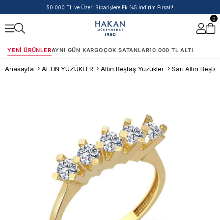
50.000 TL ve Üzeri Siparişlere Ek %5 İndirim Fırsatı!
0
YENI ÜRÜNLER
AYNI GÜN KARGO
ÇOK SATANLAR
10.000 TL ALTI
Anasayfa
ALTIN YÜZÜKLER
Altın Beştaş Yüzükler
Sarı Altın Beşta