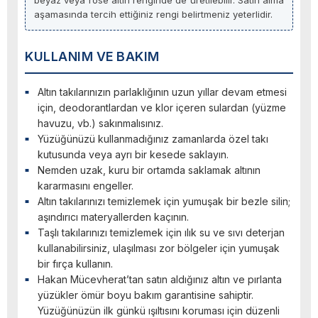
beyaz veya rose altın renginde de üretilebilir. Satın alma
aşamasında tercih ettiğiniz rengi belirtmeniz yeterlidir.
KULLANIM VE BAKIM
Altın takılarınızın parlaklığının uzun yıllar devam etmesi
için, deodorantlardan ve klor içeren sulardan (yüzme
havuzu, vb.) sakınmalısınız.
Yüzüğünüzü kullanmadığınız zamanlarda özel takı
kutusunda veya ayrı bir kesede saklayın.
Nemden uzak, kuru bir ortamda saklamak altının
kararmasını engeller.
Altın takılarınızı temizlemek için yumuşak bir bezle silin;
aşındırıcı materyallerden kaçının.
Taşlı takılarınızı temizlemek için ılık su ve sıvı deterjan
kullanabilirsiniz, ulaşılması zor bölgeler için yumuşak
bir fırça kullanın.
Hakan Mücevherat’tan satın aldığınız altın ve pırlanta
yüzükler ömür boyu bakım garantisine sahiptir.
Yüzüğünüzün ilk günkü ışıltısını koruması için düzenli