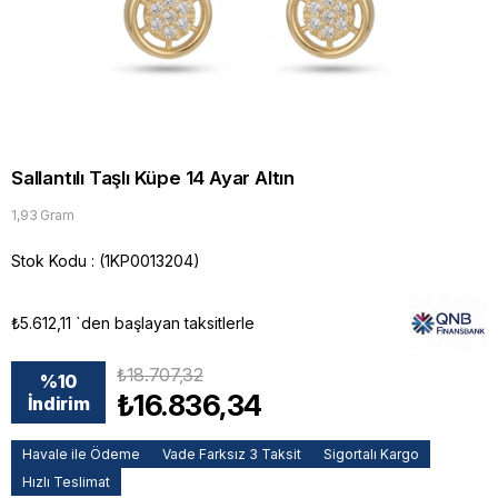
Sallantılı Taşlı Küpe 14 Ayar Altın
1,93 Gram
Stok Kodu
(1KP0013204)
₺5.612,11
`den başlayan taksitlerle
₺18.707,32
%
10
₺16.836,34
İndirim
Havale ile Ödeme
Vade Farksız 3 Taksit
Sigortalı Kargo
Hızlı Teslimat