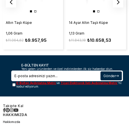
Altın Taşlı Küpe
14 Ayar Altın Taşlı Küpe
1,06 Gram
1,13 Gram
₺9.957,95
₺10.658,53
₺11.064,62
₺11.843,18
E-BÜLTEN KAYIT
Yeni gelen ürünlerden ve özel indirimlerden ilk siz haberdar olun.
Gönder
E-Bülten Aydınlatma Metni
ve
Ticari Elektronik İleti Aydınlatma Metni
'ni
kabul ediyorum.
Takipte Kal
HAKKIMIZDA
Hakkımızda