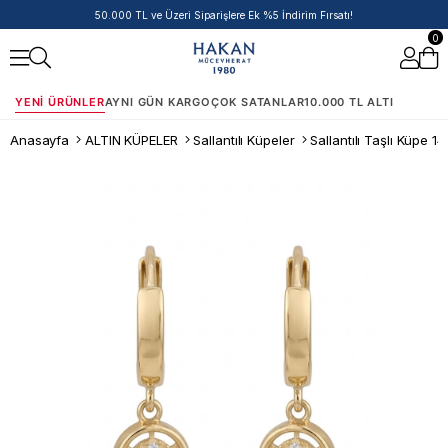
50.000 TL ve Üzeri Siparişlere Ek %5 İndirim Fırsatı!
0
YENI ÜRÜNLER
AYNI GÜN KARGO
ÇOK SATANLAR
10.000 TL ALTI
Anasayfa
ALTIN KÜPELER
Sallantılı Küpeler
Sallantılı Taşlı Küpe 14