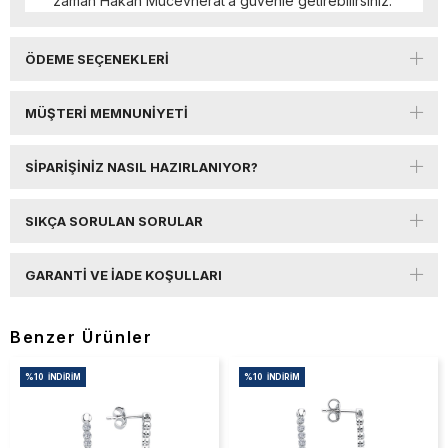
zaman Hakan Mücevherat’a güvenle getirebilirsiniz.
ÖDEME SEÇENEKLERI
MÜŞTERI MEMNUNIYETI
SIPARIŞINIZ NASIL HAZIRLANIYOR?
SIKÇA SORULAN SORULAR
GARANTI VE İADE KOŞULLARI
Benzer Ürünler
%10
İNDIRIM
%10
İNDIRIM