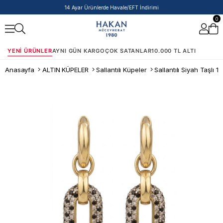
14 Ayar Ürünlerde Havale/EFT İndirimi
0
YENI ÜRÜNLER
AYNI GÜN KARGO
ÇOK SATANLAR
10.000 TL ALTI
Anasayfa
ALTIN KÜPELER
Sallantılı Küpeler
Sallantılı Siyah Taşlı 