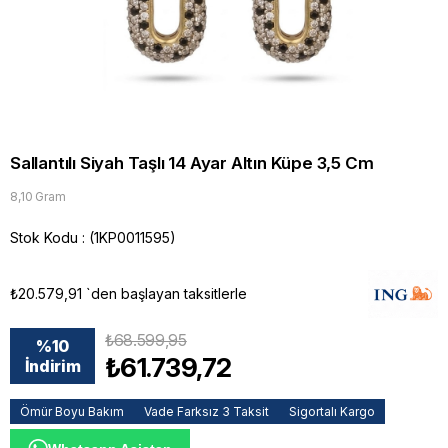
Sallantılı Siyah Taşlı 14 Ayar Altın Küpe 3,5 Cm
8,10 Gram
Stok Kodu
(1KP0011595)
₺20.579,91
`den başlayan taksitlerle
₺68.599,95
%
10
₺61.739,72
İndirim
Ömür Boyu Bakım
Vade Farksız 3 Taksit
Sigortalı Kargo