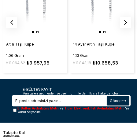
Altın Taşlı Küpe
14 Ayar Altın Taşlı Küpe
1,06 Gram
1,13 Gram
₺9.957,95
₺10.658,53
₺11.064,62
₺11.843,18
E-BÜLTEN KAYIT
Yeni gelen ürünlerden ve özel indirimlerden ilk siz haberdar olun.
Gönder
E-Bülten Aydınlatma Metni
ve
Ticari Elektronik İleti Aydınlatma Metni
'ni
kabul ediyorum.
Takipte Kal