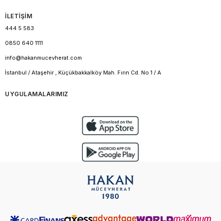
İLETİŞİM
444 5 583
0850 640 1111
info@hakanmucevherat.com
İstanbul / Ataşehir , Küçükbakkalköy Mah. Fırın Cd. No 1 / A
UYGULAMALARIMIZ