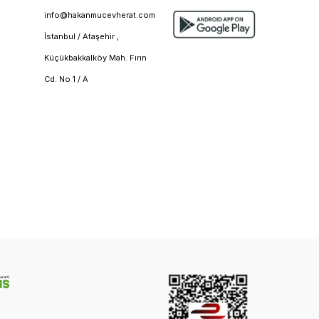
info@hakanmucevherat.com
İstanbul / Ataşehir ,
Küçükbakkalköy Mah. Fırın
Cd. No 1 / A