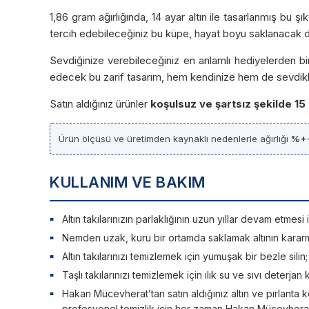
1,86 gram ağırlığında, 14 ayar altın ile tasarlanmış bu şı
tercih edebileceğiniz bu küpe, hayat boyu saklanacak değe
Sevdiğinize verebileceğiniz en anlamlı hediyelerden bir
edecek bu zarif tasarım, hem kendinize hem de sevdikler
Satın aldığınız ürünler
koşulsuz ve şartsız şekilde 15
Ürün ölçüsü ve üretimden kaynaklı nedenlerle ağırlığı
%+
KULLANIM VE BAKIM
Altın takılarınızın parlaklığının uzun yıllar devam etme
Nemden uzak, kuru bir ortamda saklamak altının kararm
Altın takılarınızı temizlemek için yumuşak bir bezle silin
Taşlı takılarınızı temizlemek için ılık su ve sıvı deterjan 
Hakan Mücevherat’tan satın aldığınız altın ve pırlanta ko
profesyonel temizlik için her zaman Hakan Mücevherat’a