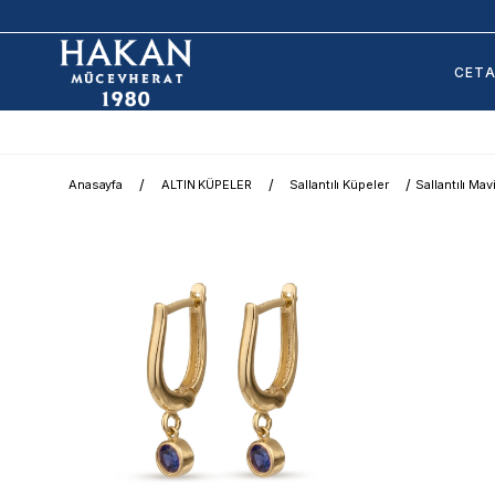
CET
Anasayfa
ALTIN KÜPELER
Sallantılı Küpeler
Sallantılı Mav