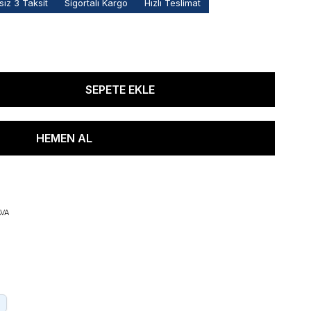
ız 3 Taksit
Sigortalı Kargo
Hızlı Teslimat
VA
.