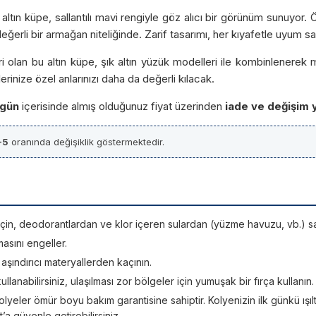
k altın küpe, sallantılı mavi rengiyle göz alıcı bir görünüm sunuyor.
rli bir armağan niteliğinde. Zarif tasarımı, her kıyafetle uyum sağl
i olan bu altın küpe, şık altın yüzük modelleri ile kombinlenerek m
inize özel anlarınızı daha da değerli kılacak.
 gün
içerisinde almış olduğunuz fiyat üzerinden
iade ve değişim 
-5
oranında değişiklik göstermektedir.
si için, deodorantlardan ve klor içeren sulardan (yüzme havuzu, vb.) sa
asını engeller.
; aşındırıcı materyallerden kaçının.
kullanabilirsiniz, ulaşılması zor bölgeler için yumuşak bir fırça kullanın.
lyeler ömür boyu bakım garantisine sahiptir. Kolyenizin ilk günkü ışıltı
 güvenle getirebilirsiniz.