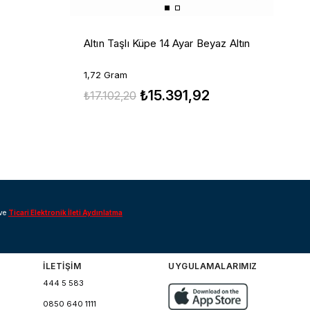
1
Altın Taşlı Küpe 14 Ayar Beyaz Altın
2
1,72 Gram
₺15.391,92
₺
₺17.102,20
ve
Ticari Elektronik İleti Aydınlatma
İLETİŞİM
UYGULAMALARIMIZ
444 5 583
0850 640 1111