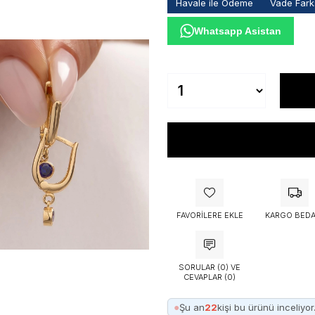
Havale ile Ödeme
Vade Farks
Whatsapp Asistan
FAVORILERE EKLE
KARGO BEDA
SORULAR (0) VE
CEVAPLAR (0)
●
Şu an
22
kişi bu ürünü inceliyor