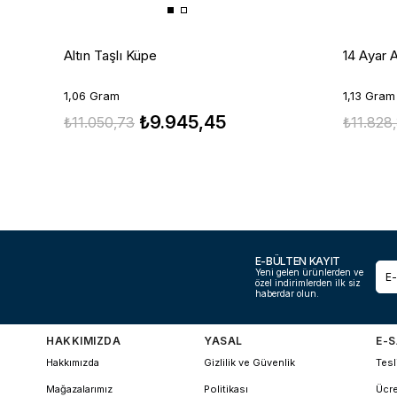
Altın Taşlı Küpe
14 Ayar A
1,06 Gram
1,13 Gram
₺9.945,45
₺11.050,73
₺11.828
E-BÜLTEN KAYIT
Yeni gelen ürünlerden ve
özel indirimlerden ilk siz
haberdar olun.
HAKKIMIZDA
YASAL
E-S
Hakkımızda
Gizlilik ve Güvenlik
Tesl
Mağazalarımız
Politikası
Ücre