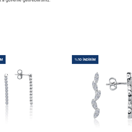
IM
%10
İNDIRIM