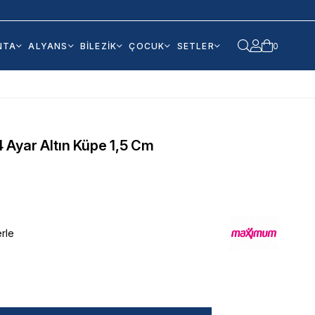
NTA
ALYANS
BİLEZİK
ÇOCUK
SETLER
0
14 Ayar Altın Küpe 1,5 Cm
erle
6