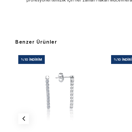
Benzer Ürünler
%10
İNDIRIM
%10
İNDIR