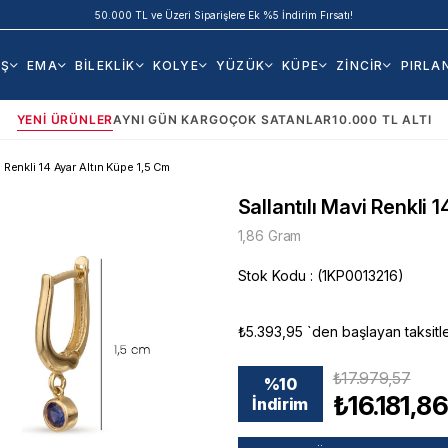
50.000 TL ve Üzeri Siparişlere Ek %5 İndirim Fırsatı!
AŞ
EMA
BİLEKLİK
KOLYE
YÜZÜK
KÜPE
ZİNCİR
PIRLA
YENI ÜRÜNLER
AYNI GÜN KARGO
ÇOK SATANLAR
10.000 TL ALTI
i Renkli 14 Ayar Altın Küpe 1,5 Cm
Sallantılı Mavi Renkli 
1,86 Gram
Stok Kodu
(1KP0013216)
₺5.393,95
`den başlayan taksitl
₺17.979,57
%
10
₺16.181,8
İndirim