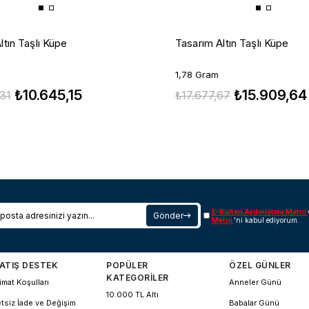
ltın Taşlı Küpe
Tasarım Altın Taşlı Küpe
1,78 Gram
₺10.645,15
₺15.909,64
,31
₺17.677,67
E-Bülten Aydınlatma Metni
Gönder
Metni
'ni kabul ediyorum.
ATIŞ DESTEK
POPÜLER
ÖZEL GÜNLER
KATEGORİLER
imat Koşulları
Anneler Günü
10.000 TL Altı
tsiz İade ve Değişim
Babalar Günü