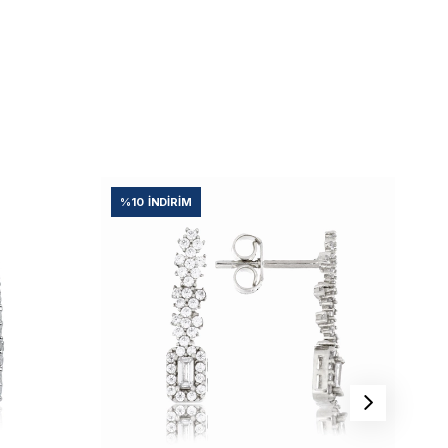
%10
İNDIRIM
%