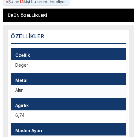
●
Şu an
13
kişi bu ürünü inceliyor.
ÜRÜN ÖZELLIKLERI
ÖZELLIKLER
Özellik
Değer
Metal
Altın
Ağırlık
6,74
Maden Ayarı