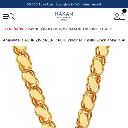
14 Ayar Ürünlerde Havale/EFT İndirimi
0
YENI ÜRÜNLER
AYNI GÜN KARGO
ÇOK SATANLAR
10.000 TL ALTI
Anasayfa
ALTIN ZİNCİRLER
Pullu Zincirler
Pullu Zincir 4Mm 14 Aya