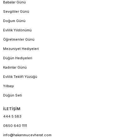
Babalar Günü
Sevgililer Günü
Doğum Günü
Evlilik Yıldönümü
Öğretmenler Günü
Mezuniyet Hediyeleri
Düğün Hediyeleri
Kadınlar Günü
Evlilik Teklifi Yüzüğü
Yılbaşı
Düğün Seti
İLETİŞİM
444 5 583
0850 640 1111
info@hakanmucevherat.com