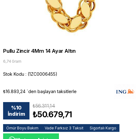
Pullu Zincir 4Mm 14 Ayar Altın
6,74 Gram
Stok Kodu
(1ZC0006455)
₺16.893,24
`den başlayan taksitlerle
₺56.311,14
%
10
₺50.679,71
İndirim
Ömür Boyu Bakım
Vade Farksız 3 Taksit
Sigortalı Kargo